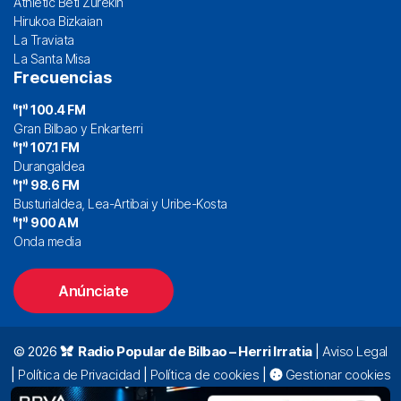
Athletic Beti Zurekin
Hirukoa Bizkaian
La Traviata
La Santa Misa
Frecuencias
100.4 FM
Gran Bilbao y Enkarterri
107.1 FM
Durangaldea
98.6 FM
Busturialdea, Lea-Artibai y Uribe-Kosta
900 AM
Onda media
Anúnciate
© 2026
Radio Popular de Bilbao – Herri Irratia
|
Aviso Legal
|
Política de Privacidad
|
Política de cookies
|
Gestionar cookies
Alda. Mazarredo, 47 – 7º 48009 Bilbao |
94 423 92 00
|