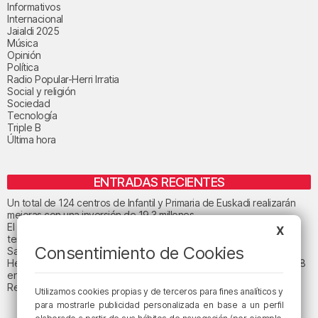
Informativos
Internacional
Jaialdi 2025
Música
Opinión
Política
Radio Popular-Herri Irratia
Social y religión
Sociedad
Tecnología
Triple B
Última hora
ENTRADAS RECIENTES
Un total de 124 centros de Infantil y Primaria de Euskadi realizarán
mejoras con una inversión de 19,3 millones
El tiempo este viernes en Bizkaia: subida notable de las
X
temperaturas máximas
Consentimiento de Cookies
San Juan de Gaztelugatxe cerrará el día del eclipse
Heridas dos personas en un accidente entre tres vehículos en la A8
en Muskiz
Recuperado el cuerpo sin vida de una mujer en la ría de Bilbao
Utilizamos cookies propias y de terceros para fines analíticos y
para mostrarle publicidad personalizada en base a un perfil