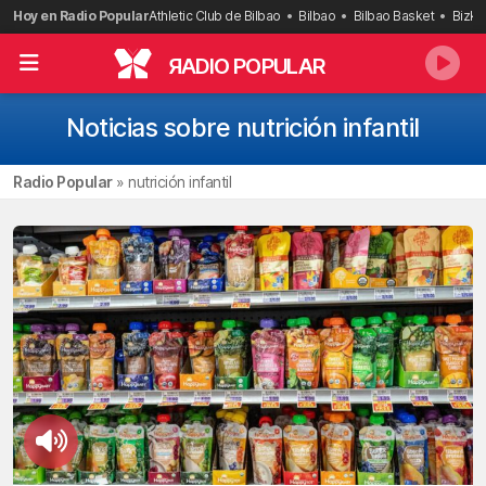
Saltar
Hoy en Radio Popular
Athletic Club de Bilbao
Bilbao
Bilbao Basket
Bizka
al
contenido
R
ADIO POPULAR
Noticias sobre nutrición infantil
Radio Popular
»
nutrición infantil