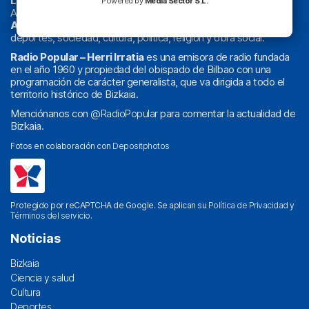
La radio sin cadenas
. Desde 1960 haciendo radio en Bilbao.
Powered by
Media Sector S.L.
Actualidad y
podcast
de
Bilbao
y
Bizkaia
, los partidos del
Athletic
en
‘La Emoción del Bacalao’
, noticias de sucesos,
deportes, sociedad, cultura, política, religión y obra social.
Radio Popular – Herri Irratia
es una emisora de radio fundada
en el año 1960 y propiedad del obispado de Bilbao con una
programación de carácter generalista, que va dirigida a todo el
territorio histórico de Bizkaia.
Menciónanos con
@RadioPopular
para comentar la actualidad de
Bizkaia.
Fotos en colaboración con
Depositphotos
Protegido por reCAPTCHA de Google. Se aplican su
Política de Privacidad
y
Términos del servicio
.
Noticias
Bizkaia
Ciencia y salud
Cultura
Deportes