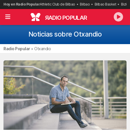
Saltar
Hoy en Radio Popular
Athletic Club de Bilbao
Bilbao
Bilbao Basket
Bizka
al
contenido
R
ADIO POPULAR
Noticias sobre Otxandio
Radio Popular
»
Otxandio