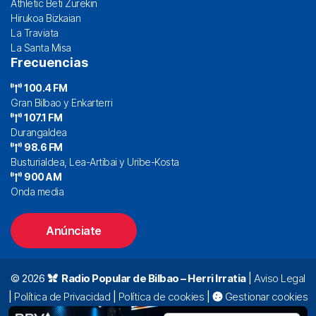
Athletic Beti Zurekin
Hirukoa Bizkaian
La Traviata
La Santa Misa
Frecuencias
100.4 FM
Gran Bilbao y Enkarterri
107.1 FM
Durangaldea
98.6 FM
Busturialdea, Lea-Artibai y Uribe-Kosta
900 AM
Onda media
Anúnciate
© 2026
Radio Popular de Bilbao – Herri Irratia
|
Aviso Legal
|
Política de Privacidad
|
Política de cookies
|
Gestionar cookies
Alda. Mazarredo, 47 – 7º 48009 Bilbao |
94 423 92 00
|