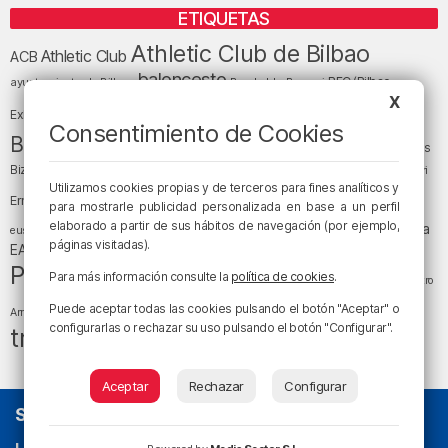
ETIQUETAS
Athletic Club de Bilbao
Athletic Club
ACB
baloncesto
BEC (Bilbao
ayuntamiento de Bilbao
Barakaldo
Basauri
Bilbao
Bizkaia
X
Bilbao Basket
Exhibition Center)
Consentimiento de Cookies
cultura
Bizkaia y sus comarcas
Copa del Rey
Cáritas
Diócesis de Bilbao
el tiempo
Egunon Bizkaia
Deusto
Bizkaia
Enkarterri
Euskadi (País Vasco)
Utilizamos cookies propias y de terceros para fines analíticos y
Ernesto Valverde
Ertzaintza
para mostrarle publicidad personalizada en base a un perfil
fútbol
LaLiga
elaborado a partir de sus hábitos de navegación (por ejemplo,
LaLiga
Gobierno vasco
juanma jubera
fiestas
euskera
páginas visitadas).
música
EA Sports
Liga Endesa
noticias
Osakidetza
planes
Política
sociedad
sucesos
Para más información consulte la
política de cookies
.
San Mamés
religión
Teatro
tráfico
tiempo atmosférico
tiempo
Puede aceptar todas las cookies pulsando el botón "Aceptar" o
Arriaga
configurarlas o rechazar su uso pulsando el botón "Configurar".
tráfico en Bizkaia
Aceptar
Rechazar
Configurar
SOBRE NOSOTROS