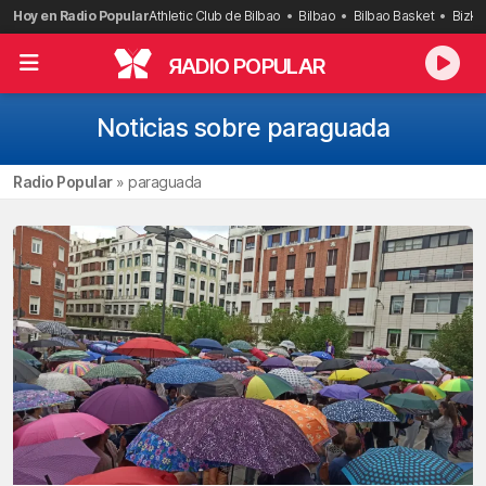
Saltar
Hoy en Radio Popular
Athletic Club de Bilbao
Bilbao
Bilbao Basket
Bizka
al
contenido
R
ADIO POPULAR
Noticias sobre paraguada
Radio Popular
»
paraguada