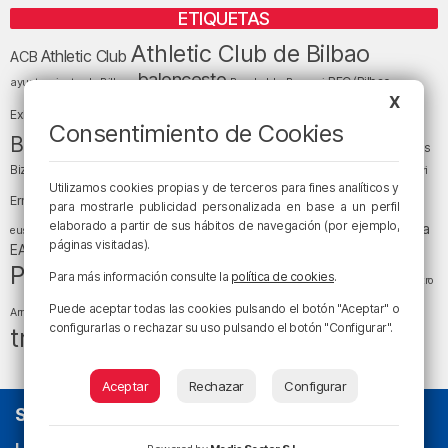
ETIQUETAS
Athletic Club de Bilbao
Athletic Club
ACB
baloncesto
BEC (Bilbao
ayuntamiento de Bilbao
Barakaldo
Basauri
Bilbao
Bizkaia
X
Bilbao Basket
Exhibition Center)
Consentimiento de Cookies
cultura
Bizkaia y sus comarcas
Copa del Rey
Cáritas
Diócesis de Bilbao
el tiempo
Egunon Bizkaia
Deusto
Bizkaia
Enkarterri
Euskadi (País Vasco)
Utilizamos cookies propias y de terceros para fines analíticos y
Ernesto Valverde
Ertzaintza
para mostrarle publicidad personalizada en base a un perfil
fútbol
LaLiga
elaborado a partir de sus hábitos de navegación (por ejemplo,
LaLiga
Gobierno vasco
juanma jubera
fiestas
euskera
páginas visitadas).
música
EA Sports
Liga Endesa
noticias
Osakidetza
planes
Política
sociedad
sucesos
Para más información consulte la
política de cookies
.
San Mamés
religión
Teatro
tráfico
tiempo atmosférico
tiempo
Puede aceptar todas las cookies pulsando el botón "Aceptar" o
Arriaga
configurarlas o rechazar su uso pulsando el botón "Configurar".
tráfico en Bizkaia
Aceptar
Rechazar
Configurar
SOBRE NOSOTROS