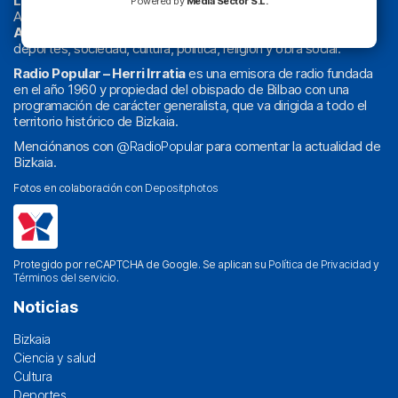
La radio sin cadenas
. Desde 1960 haciendo radio en Bilbao.
Powered by
Media Sector S.L.
Actualidad y
podcast
de
Bilbao
y
Bizkaia
, los partidos del
Athletic
en
‘La Emoción del Bacalao’
, noticias de sucesos,
deportes, sociedad, cultura, política, religión y obra social.
Radio Popular – Herri Irratia
es una emisora de radio fundada
en el año 1960 y propiedad del obispado de Bilbao con una
programación de carácter generalista, que va dirigida a todo el
territorio histórico de Bizkaia.
Menciónanos con
@RadioPopular
para comentar la actualidad de
Bizkaia.
Fotos en colaboración con
Depositphotos
Protegido por reCAPTCHA de Google. Se aplican su
Política de Privacidad
y
Términos del servicio
.
Noticias
Bizkaia
Ciencia y salud
Cultura
Deportes