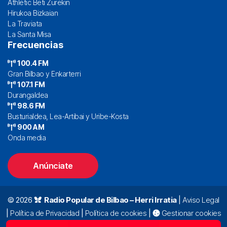
Athletic Beti Zurekin
Hirukoa Bizkaian
La Traviata
La Santa Misa
Frecuencias
100.4 FM
Gran Bilbao y Enkarterri
107.1 FM
Durangaldea
98.6 FM
Busturialdea, Lea-Artibai y Uribe-Kosta
900 AM
Onda media
Anúnciate
© 2026
Radio Popular de Bilbao – Herri Irratia
|
Aviso Legal
|
Política de Privacidad
|
Política de cookies
|
Gestionar cookies
Alda. Mazarredo, 47 – 7º 48009 Bilbao |
94 423 92 00
|