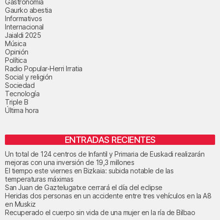
Gastronomía
Gaurko abestia
Informativos
Internacional
Jaialdi 2025
Música
Opinión
Política
Radio Popular-Herri Irratia
Social y religión
Sociedad
Tecnología
Triple B
Última hora
ENTRADAS RECIENTES
Un total de 124 centros de Infantil y Primaria de Euskadi realizarán
mejoras con una inversión de 19,3 millones
El tiempo este viernes en Bizkaia: subida notable de las
temperaturas máximas
San Juan de Gaztelugatxe cerrará el día del eclipse
Heridas dos personas en un accidente entre tres vehículos en la A8
en Muskiz
Recuperado el cuerpo sin vida de una mujer en la ría de Bilbao