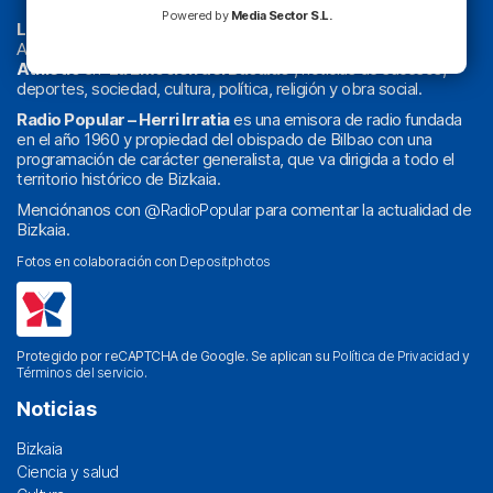
Powered by
Media Sector S.L.
La radio sin cadenas
. Desde 1960 haciendo radio en Bilbao.
Actualidad y
podcast
de
Bilbao
y
Bizkaia
, los partidos del
Athletic
en
‘La Emoción del Bacalao’
, noticias de sucesos,
deportes, sociedad, cultura, política, religión y obra social.
Radio Popular – Herri Irratia
es una emisora de radio fundada
en el año 1960 y propiedad del obispado de Bilbao con una
programación de carácter generalista, que va dirigida a todo el
territorio histórico de Bizkaia.
Menciónanos con
@RadioPopular
para comentar la actualidad de
Bizkaia.
Fotos en colaboración con
Depositphotos
Protegido por reCAPTCHA de Google. Se aplican su
Política de Privacidad
y
Términos del servicio
.
Noticias
Bizkaia
Ciencia y salud