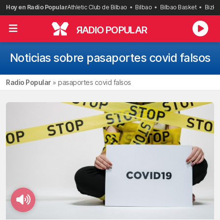
Saltar
Hoy en Radio Popular
Athletic Club de Bilbao
Bilbao
Bilbao Basket
Bizka
al
contenido
R
ADIO POPULAR
Noticias sobre pasaportes covid falsos
Radio Popular
»
pasaportes covid falsos