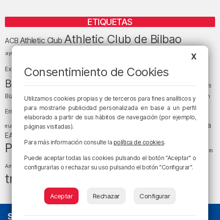
ETIQUETAS
Athletic Club de Bilbao
Athletic Club
ACB
baloncesto
BEC (Bilbao
ayuntamiento de Bilbao
Barakaldo
Basauri
X
Bilbao
Bizkaia
Bilbao Basket
Consentimiento de Cookies
Exhibition Center)
cultura
Bizkaia y sus comarcas
Copa del Rey
Cáritas
Diócesis de Bilbao
el tiempo
Egunon Bizkaia
Deusto
Bizkaia
Enkarterri
Utilizamos cookies propias y de terceros para fines analíticos y
Euskadi (País Vasco)
para mostrarle publicidad personalizada en base a un perfil
Ernesto Valverde
Ertzaintza
elaborado a partir de sus hábitos de navegación (por ejemplo,
fútbol
LaLiga
LaLiga
Gobierno vasco
juanma jubera
fiestas
euskera
páginas visitadas).
música
EA Sports
Liga Endesa
noticias
Osakidetza
planes
Para más información consulte la
política de cookies
.
Política
sociedad
sucesos
San Mamés
religión
Teatro
Puede aceptar todas las cookies pulsando el botón "Aceptar" o
tráfico
tiempo atmosférico
tiempo
Arriaga
configurarlas o rechazar su uso pulsando el botón "Configurar".
tráfico en Bizkaia
Aceptar
Rechazar
Configurar
SOBRE NOSOTROS