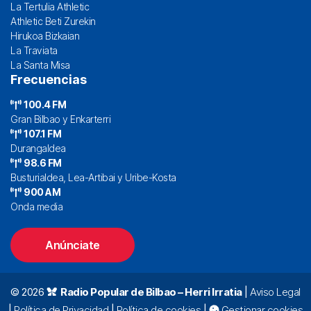
La Tertulia Athletic
Athletic Beti Zurekin
Hirukoa Bizkaian
La Traviata
La Santa Misa
Frecuencias
100.4 FM
Gran Bilbao y Enkarterri
107.1 FM
Durangaldea
98.6 FM
Busturialdea, Lea-Artibai y Uribe-Kosta
900 AM
Onda media
Anúnciate
© 2026
Radio Popular de Bilbao – Herri Irratia
|
Aviso Legal
|
Política de Privacidad
|
Política de cookies
|
Gestionar cookies