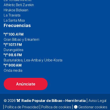
Athletic Beti Zurekin
Hirukoa Bizkaian
La Traviata
La Santa Misa
Frecuencias
100.4 FM
Gran Bilbao y Enkarterri
107.1 FM
Durangaldea
98.6 FM
Busturialdea, Lea-Artibai y Uribe-Kosta
900 AM
Onda media
Anúnciate
© 2026
Radio Popular de Bilbao – Herri Irratia
|
Aviso Legal
|
Política de Privacidad
|
Política de cookies
|
Gestionar cookies