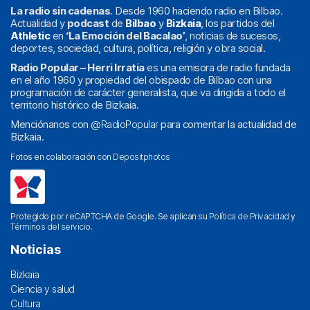
La radio sin cadenas
. Desde 1960 haciendo radio en Bilbao.
Actualidad y
podcast
de
Bilbao
y
Bizkaia
, los partidos del
Athletic
en
‘La Emoción del Bacalao’
, noticias de sucesos,
deportes, sociedad, cultura, política, religión y obra social.
Radio Popular – Herri Irratia
es una emisora de radio fundada
en el año 1960 y propiedad del obispado de Bilbao con una
programación de carácter generalista, que va dirigida a todo el
territorio histórico de Bizkaia.
Menciónanos con
@RadioPopular
para comentar la actualidad de
Bizkaia.
Fotos en colaboración con
Depositphotos
Protegido por reCAPTCHA de Google. Se aplican su
Política de Privacidad
y
Términos del servicio
.
Noticias
Bizkaia
Ciencia y salud
Cultura