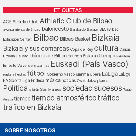
ETIQUETAS
Athletic Club de Bilbao
Athletic Club
ACB
baloncesto
BEC (Bilbao
ayuntamiento de Bilbao
Barakaldo
Basauri
Bilbao
Bizkaia
Bilbao Basket
Exhibition Center)
cultura
Bizkaia y sus comarcas
Copa del Rey
Cáritas
Diócesis de Bilbao
el tiempo
Egunon Bizkaia
Deusto
Bizkaia
Enkarterri
Euskadi (País Vasco)
Ernesto Valverde
Ertzaintza
fútbol
LaLiga
LaLiga
Gobierno vasco
juanma jubera
fiestas
euskera
música
EA Sports
Liga Endesa
noticias
Osakidetza
planes
Política
sociedad
sucesos
San Mamés
religión
Teatro
tráfico
tiempo atmosférico
tiempo
Arriaga
tráfico en Bizkaia
SOBRE NOSOTROS