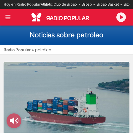
Saltar
Hoy en Radio Popular
Athletic Club de Bilbao
Bilbao
Bilbao Basket
Bizka
al
contenido
R
ADIO POPULAR
Noticias sobre petróleo
Radio Popular
»
petróleo