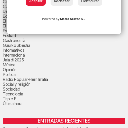
Aceptar
Rechazar
Configurar
Ciencia y salud
Cultura
Deportes
Economía
Powered by
Media Sector S.L.
El paisaje de la semana
El paisaje del día
Espacio patrocinado
Euskadi
Gastronomía
Gaurko abestia
Informativos
Internacional
Jaialdi 2025
Música
Opinión
Política
Radio Popular-Herri Irratia
Social y religión
Sociedad
Tecnología
Triple B
Última hora
ENTRADAS RECIENTES