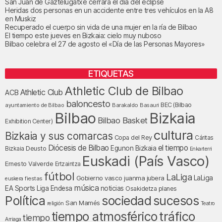
San Juan de Gaztelugatxe cerrará el día del eclipse
Heridas dos personas en un accidente entre tres vehículos en la A8
en Muskiz
Recuperado el cuerpo sin vida de una mujer en la ría de Bilbao
El tiempo este jueves en Bizkaia: cielo muy nuboso
Bilbao celebra el 27 de agosto el «Día de las Personas Mayores»
ETIQUETAS
Athletic Club de Bilbao
Athletic Club
ACB
baloncesto
BEC (Bilbao
ayuntamiento de Bilbao
Barakaldo
Basauri
Bilbao
Bizkaia
Bilbao Basket
Exhibition Center)
cultura
Bizkaia y sus comarcas
Copa del Rey
Cáritas
Diócesis de Bilbao
el tiempo
Egunon Bizkaia
Deusto
Bizkaia
Enkarterri
Euskadi (País Vasco)
Ernesto Valverde
Ertzaintza
fútbol
LaLiga
LaLiga
Gobierno vasco
juanma jubera
fiestas
euskera
música
EA Sports
Liga Endesa
noticias
Osakidetza
planes
Política
sociedad
sucesos
San Mamés
religión
Teatro
tráfico
tiempo atmosférico
tiempo
Arriaga