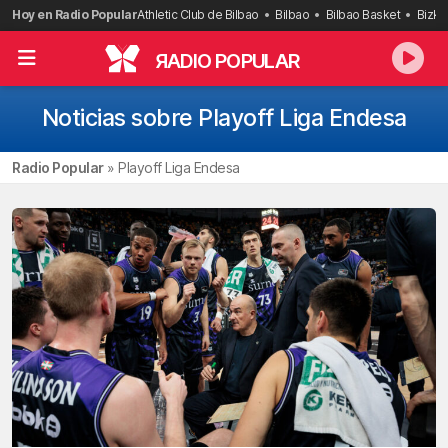
Saltar
Hoy en Radio Popular
Athletic Club de Bilbao
Bilbao
Bilbao Basket
Bizka
al
contenido
R
ADIO POPULAR
Noticias sobre Playoff Liga Endesa
Radio Popular
»
Playoff Liga Endesa