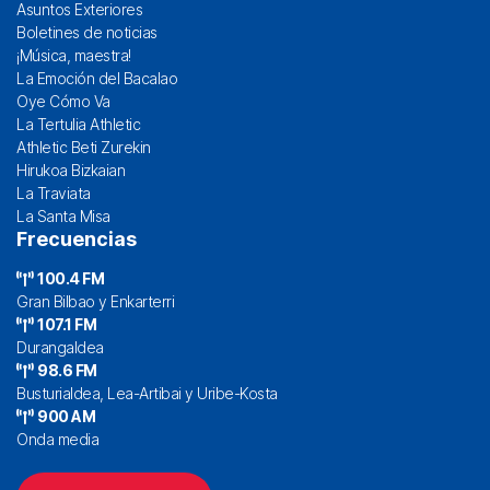
Asuntos Exteriores
Boletines de noticias
¡Música, maestra!
La Emoción del Bacalao
Oye Cómo Va
La Tertulia Athletic
Athletic Beti Zurekin
Hirukoa Bizkaian
La Traviata
La Santa Misa
Frecuencias
100.4 FM
Gran Bilbao y Enkarterri
107.1 FM
Durangaldea
98.6 FM
Busturialdea, Lea-Artibai y Uribe-Kosta
900 AM
Onda media