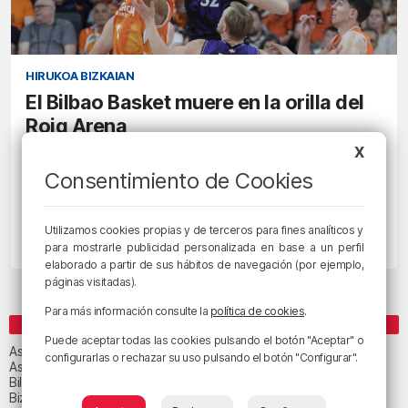
HIRUKOA BIZKAIAN
El Bilbao Basket muere en la orilla del
Roig Arena
X
17/05/2026 • 19:08 • JOSÉ LUIS BLANCO
Consentimiento de Cookies
88
-
83
VAL
BIL
Utilizamos cookies propias y de terceros para fines analíticos y
Finalizado
para mostrarle publicidad personalizada en base a un perfil
elaborado a partir de sus hábitos de navegación (por ejemplo,
páginas visitadas).
Para más información consulte la
política de cookies
.
CATEGORÍAS
Puede aceptar todas las cookies pulsando el botón "Aceptar" o
Asteburuko Planak
configurarlas o rechazar su uso pulsando el botón "Configurar".
Asteko abestia
Bilbao
Bizkaia