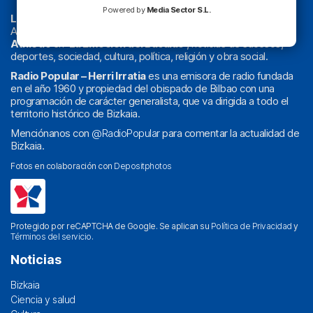
Powered by
Media Sector S.L.
La radio sin cadenas
. Desde 1960 haciendo radio en Bilbao.
Actualidad y
podcast
de
Bilbao
y
Bizkaia
, los partidos del
Athletic
en
‘La Emoción del Bacalao’
, noticias de sucesos,
deportes, sociedad, cultura, política, religión y obra social.
Radio Popular – Herri Irratia
es una emisora de radio fundada
en el año 1960 y propiedad del obispado de Bilbao con una
programación de carácter generalista, que va dirigida a todo el
territorio histórico de Bizkaia.
Menciónanos con
@RadioPopular
para comentar la actualidad de
Bizkaia.
Fotos en colaboración con
Depositphotos
Protegido por reCAPTCHA de Google. Se aplican su
Política de Privacidad
y
Términos del servicio
.
Noticias
Bizkaia
Ciencia y salud