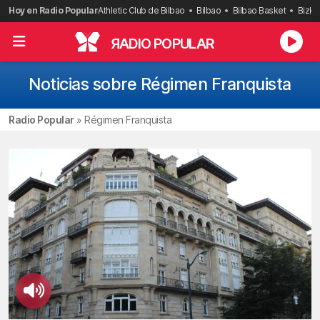
Saltar
Hoy en Radio Popular
Athletic Club de Bilbao
Bilbao
Bilbao Basket
Bizka
al
contenido
R
ADIO POPULAR
Noticias sobre Régimen Franquista
Radio Popular
»
Régimen Franquista