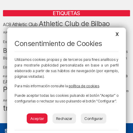
ETIQUETAS
Athletic Club de Bilbao
Athletic Club
ACB
baloncesto
BEC (Bilbao
ayuntamiento de Bilbao
Barakaldo
Basauri
X
Bilbao
Bizkaia
Bilbao Basket
Consentimiento de Cookies
Exhibition Center)
cultura
Bizkaia y sus comarcas
Copa del Rey
Cáritas
Diócesis de Bilbao
el tiempo
Egunon Bizkaia
Deusto
Bizkaia
Enkarterri
Utilizamos cookies propias y de terceros para fines analíticos y
Euskadi (País Vasco)
para mostrarle publicidad personalizada en base a un perfil
Ernesto Valverde
Ertzaintza
elaborado a partir de sus hábitos de navegación (por ejemplo,
fútbol
LaLiga
LaLiga
Gobierno vasco
juanma jubera
fiestas
euskera
páginas visitadas).
música
EA Sports
Liga Endesa
noticias
Osakidetza
planes
Para más información consulte la
política de cookies
.
Política
sociedad
sucesos
San Mamés
religión
Teatro
Puede aceptar todas las cookies pulsando el botón "Aceptar" o
tráfico
tiempo atmosférico
tiempo
Arriaga
configurarlas o rechazar su uso pulsando el botón "Configurar".
tráfico en Bizkaia
Aceptar
Rechazar
Configurar
SOBRE NOSOTROS