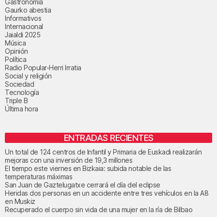
Gastronomía
Gaurko abestia
Informativos
Internacional
Jaialdi 2025
Música
Opinión
Política
Radio Popular-Herri Irratia
Social y religión
Sociedad
Tecnología
Triple B
Última hora
ENTRADAS RECIENTES
Un total de 124 centros de Infantil y Primaria de Euskadi realizarán
mejoras con una inversión de 19,3 millones
El tiempo este viernes en Bizkaia: subida notable de las
temperaturas máximas
San Juan de Gaztelugatxe cerrará el día del eclipse
Heridas dos personas en un accidente entre tres vehículos en la A8
en Muskiz
Recuperado el cuerpo sin vida de una mujer en la ría de Bilbao