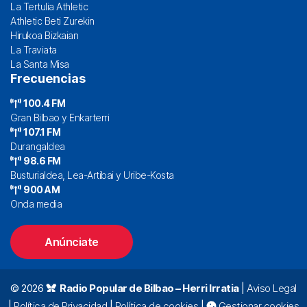
La Tertulia Athletic
Athletic Beti Zurekin
Hirukoa Bizkaian
La Traviata
La Santa Misa
Frecuencias
100.4 FM
Gran Bilbao y Enkarterri
107.1 FM
Durangaldea
98.6 FM
Busturialdea, Lea-Artibai y Uribe-Kosta
900 AM
Onda media
Anúnciate
© 2026
Radio Popular de Bilbao – Herri Irratia
|
Aviso Legal
|
Política de Privacidad
|
Política de cookies
|
Gestionar cookies