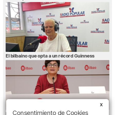
El bilbaíno que opta a un récord Guinness
X
Consentimiento de Cookies
EH Bildu Bilbao propone elevar la tasa turística