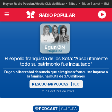
Saltar
Hoy en Radio Popular
Athletic Club de Bilbao
Bilbao
Bilbao Basket
Bizka
al
contenido
R
ADIO POPULAR
El expolio franquista de los Sota: "Absolutamente
todo su patrimonio fue incautado"
Eugenio Ibarzabal denuncia que el régimen franquista impuso a
la familia una multa de 370 millones
ESCUCHAR PODCAST |
10:01
11 de octubre de 2021
PODCAST
CULTURA