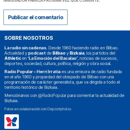
NAVEGADOR PARA LA PRÓXIMA VEZ QUE COMENTE.
SOBRE NOSOTROS
La radio sin cadenas
. Desde 1960 haciendo radio en Bilbao.
Actualidad y
podcast
de
Bilbao
y
Bizkaia
, los partidos del
Athletic
en
‘La Emoción del Bacalao’
, noticias de sucesos,
deportes, sociedad, cultura, política, religión y obra social.
Radio Popular – Herri Irratia
es una emisora de radio fundada
en el año 1960 y propiedad del obispado de Bilbao con una
programación de carácter generalista, que va dirigida a todo el
territorio histórico de Bizkaia.
Menciónanos con
@RadioPopular
para comentar la actualidad de
Bizkaia.
Fotos en colaboración con
Depositphotos