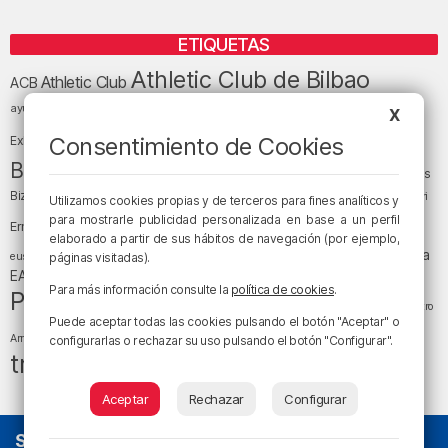
ETIQUETAS
Athletic Club de Bilbao
Athletic Club
ACB
baloncesto
BEC (Bilbao
ayuntamiento de Bilbao
Barakaldo
Basauri
X
Bilbao
Bizkaia
Bilbao Basket
Consentimiento de Cookies
Exhibition Center)
cultura
Bizkaia y sus comarcas
Copa del Rey
Cáritas
Diócesis de Bilbao
el tiempo
Egunon Bizkaia
Deusto
Bizkaia
Enkarterri
Utilizamos cookies propias y de terceros para fines analíticos y
Euskadi (País Vasco)
para mostrarle publicidad personalizada en base a un perfil
Ernesto Valverde
Ertzaintza
elaborado a partir de sus hábitos de navegación (por ejemplo,
fútbol
LaLiga
LaLiga
Gobierno vasco
juanma jubera
fiestas
euskera
páginas visitadas).
música
EA Sports
Liga Endesa
noticias
Osakidetza
planes
Para más información consulte la
política de cookies
.
Política
sociedad
sucesos
San Mamés
religión
Teatro
Puede aceptar todas las cookies pulsando el botón "Aceptar" o
tráfico
tiempo atmosférico
tiempo
Arriaga
configurarlas o rechazar su uso pulsando el botón "Configurar".
tráfico en Bizkaia
Aceptar
Rechazar
Configurar
SOBRE NOSOTROS