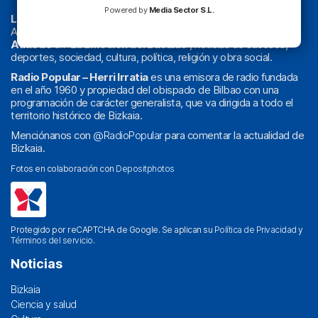
Powered by
Media Sector S.L.
La radio sin cadenas
. Desde 1960 haciendo radio en Bilbao.
Actualidad y
podcast
de
Bilbao
y
Bizkaia
, los partidos del
Athletic
en
‘La Emoción del Bacalao’
, noticias de sucesos,
deportes, sociedad, cultura, política, religión y obra social.
Radio Popular – Herri Irratia
es una emisora de radio fundada
en el año 1960 y propiedad del obispado de Bilbao con una
programación de carácter generalista, que va dirigida a todo el
territorio histórico de Bizkaia.
Menciónanos con
@RadioPopular
para comentar la actualidad de
Bizkaia.
Fotos en colaboración con
Depositphotos
Protegido por reCAPTCHA de Google. Se aplican su
Política de Privacidad
y
Términos del servicio
.
Noticias
Bizkaia
Ciencia y salud