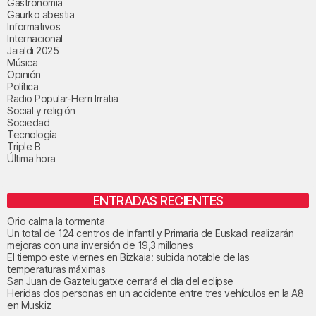
Gastronomía
Gaurko abestia
Informativos
Internacional
Jaialdi 2025
Música
Opinión
Política
Radio Popular-Herri Irratia
Social y religión
Sociedad
Tecnología
Triple B
Última hora
ENTRADAS RECIENTES
Orio calma la tormenta
Un total de 124 centros de Infantil y Primaria de Euskadi realizarán
mejoras con una inversión de 19,3 millones
El tiempo este viernes en Bizkaia: subida notable de las
temperaturas máximas
San Juan de Gaztelugatxe cerrará el día del eclipse
Heridas dos personas en un accidente entre tres vehículos en la A8
en Muskiz