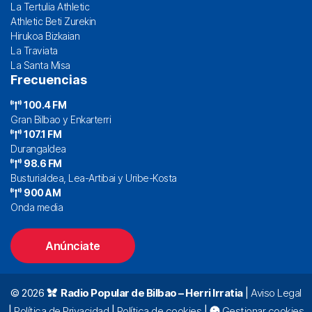
La Tertulia Athletic
Athletic Beti Zurekin
Hirukoa Bizkaian
La Traviata
La Santa Misa
Frecuencias
100.4 FM
Gran Bilbao y Enkarterri
107.1 FM
Durangaldea
98.6 FM
Busturialdea, Lea-Artibai y Uribe-Kosta
900 AM
Onda media
Anúnciate
© 2026
Radio Popular de Bilbao – Herri Irratia
|
Aviso Legal
|
Política de Privacidad
|
Política de cookies
|
Gestionar cookies