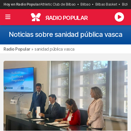
Saltar
Hoy en Radio Popular
Athletic Club de Bilbao
Bilbao
Bilbao Basket
Bizka
al
contenido
R
ADIO POPULAR
Noticias sobre sanidad pública vasca
Radio Popular
»
sanidad pública vasca