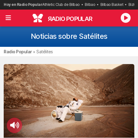
Saltar
Hoy en Radio Popular
Athletic Club de Bilbao
Bilbao
Bilbao Basket
Bizka
al
contenido
R
ADIO POPULAR
Noticias sobre Satélites
Radio Popular
»
Satélites