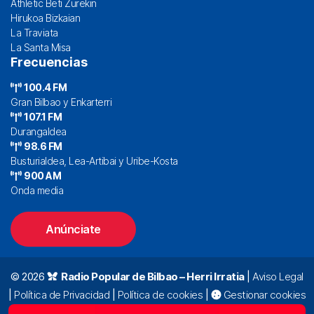
Athletic Beti Zurekin
Hirukoa Bizkaian
La Traviata
La Santa Misa
Frecuencias
100.4 FM
Gran Bilbao y Enkarterri
107.1 FM
Durangaldea
98.6 FM
Busturialdea, Lea-Artibai y Uribe-Kosta
900 AM
Onda media
Anúnciate
© 2026
Radio Popular de Bilbao – Herri Irratia
|
Aviso Legal
|
Política de Privacidad
|
Política de cookies
|
Gestionar cookies
Alda. Mazarredo, 47 – 7º 48009 Bilbao |
94 423 92 00
|