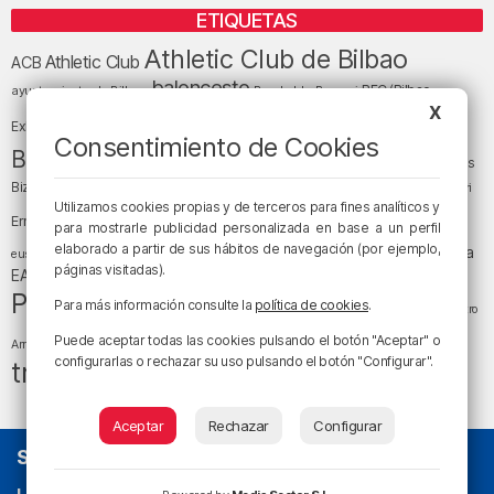
ETIQUETAS
Athletic Club de Bilbao
Athletic Club
ACB
baloncesto
BEC (Bilbao
ayuntamiento de Bilbao
Barakaldo
Basauri
Bilbao
Bizkaia
X
Bilbao Basket
Exhibition Center)
Consentimiento de Cookies
cultura
Bizkaia y sus comarcas
Copa del Rey
Cáritas
Diócesis de Bilbao
el tiempo
Egunon Bizkaia
Deusto
Bizkaia
Enkarterri
Euskadi (País Vasco)
Utilizamos cookies propias y de terceros para fines analíticos y
Ernesto Valverde
Ertzaintza
para mostrarle publicidad personalizada en base a un perfil
fútbol
LaLiga
elaborado a partir de sus hábitos de navegación (por ejemplo,
LaLiga
Gobierno vasco
juanma jubera
fiestas
euskera
páginas visitadas).
música
EA Sports
Liga Endesa
noticias
Osakidetza
planes
Política
sociedad
sucesos
Para más información consulte la
política de cookies
.
San Mamés
religión
Teatro
tráfico
tiempo atmosférico
tiempo
Puede aceptar todas las cookies pulsando el botón "Aceptar" o
Arriaga
configurarlas o rechazar su uso pulsando el botón "Configurar".
tráfico en Bizkaia
Aceptar
Rechazar
Configurar
SOBRE NOSOTROS