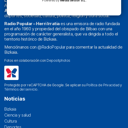
La radio sin cadenas
. Desde 1960 haciendo radio en Bilbao.
Powered by
Media Sector S.L.
Actualidad y
podcast
de
Bilbao
y
Bizkaia
, los partidos del
Athletic
en
‘La Emoción del Bacalao’
, noticias de sucesos,
deportes, sociedad, cultura, política, religión y obra social.
Radio Popular – Herri Irratia
es una emisora de radio fundada
en el año 1960 y propiedad del obispado de Bilbao con una
programación de carácter generalista, que va dirigida a todo el
territorio histórico de Bizkaia.
Menciónanos con
@RadioPopular
para comentar la actualidad de
Bizkaia.
Fotos en colaboración con
Depositphotos
Protegido por reCAPTCHA de Google. Se aplican su
Política de Privacidad
y
Términos del servicio
.
Noticias
Bizkaia
Ciencia y salud
Cultura
Deportes