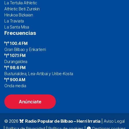
La Tertulia Athletic
Athletic Beti Zurekin
Hirukoa Bizkaian
La Traviata
La Santa Misa
Frecuencias
100.4 FM
Gran Bilbao y Enkarterri
107.1 FM
Durangaldea
98.6 FM
Busturialdea, Lea-Artibai y Uribe-Kosta
900 AM
Onda media
Anúnciate
© 2026
Radio Popular de Bilbao – Herri Irratia
|
Aviso Legal
|
Política de Privacidad
|
Política de cookies
|
Gestionar cookies