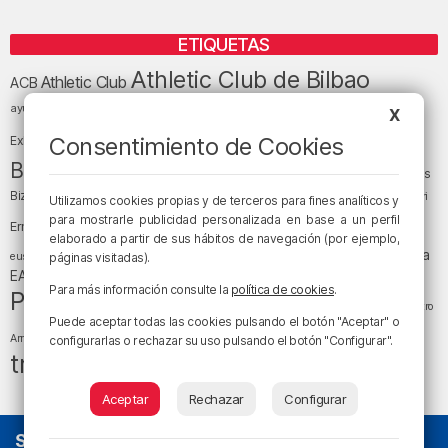
ETIQUETAS
Athletic Club de Bilbao
Athletic Club
ACB
baloncesto
BEC (Bilbao
ayuntamiento de Bilbao
Barakaldo
Basauri
X
Bilbao
Bizkaia
Bilbao Basket
Consentimiento de Cookies
Exhibition Center)
cultura
Bizkaia y sus comarcas
Copa del Rey
Cáritas
Diócesis de Bilbao
el tiempo
Egunon Bizkaia
Deusto
Bizkaia
Enkarterri
Utilizamos cookies propias y de terceros para fines analíticos y
Euskadi (País Vasco)
para mostrarle publicidad personalizada en base a un perfil
Ernesto Valverde
Ertzaintza
elaborado a partir de sus hábitos de navegación (por ejemplo,
fútbol
LaLiga
LaLiga
Gobierno vasco
juanma jubera
fiestas
euskera
páginas visitadas).
música
EA Sports
Liga Endesa
noticias
Osakidetza
planes
Para más información consulte la
política de cookies
.
Política
sociedad
sucesos
San Mamés
religión
Teatro
Puede aceptar todas las cookies pulsando el botón "Aceptar" o
tráfico
tiempo atmosférico
tiempo
Arriaga
configurarlas o rechazar su uso pulsando el botón "Configurar".
tráfico en Bizkaia
Aceptar
Rechazar
Configurar
SOBRE NOSOTROS