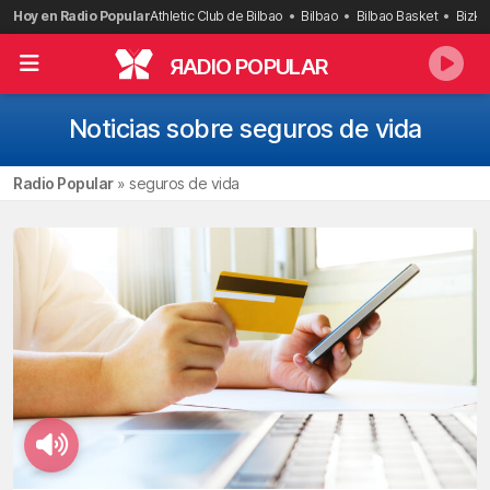
Saltar
Hoy en Radio Popular
Athletic Club de Bilbao
Bilbao
Bilbao Basket
Bizka
al
contenido
R
ADIO POPULAR
Noticias sobre seguros de vida
Radio Popular
»
seguros de vida