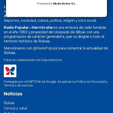
Powered by
Media Sector S.L.
La radio sin cadenas
. Desde 1960 haciendo radio en Bilbao.
Actualidad y
podcast
de
Bilbao
y
Bizkaia
, los partidos del
Athletic
en
‘La Emoción del Bacalao’
, noticias de sucesos,
deportes, sociedad, cultura, política, religión y obra social.
Radio Popular – Herri Irratia
es una emisora de radio fundada
en el año 1960 y propiedad del obispado de Bilbao con una
programación de carácter generalista, que va dirigida a todo el
territorio histórico de Bizkaia.
Menciónanos con
@RadioPopular
para comentar la actualidad de
Bizkaia.
Fotos en colaboración con
Depositphotos
Protegido por reCAPTCHA de Google. Se aplican su
Política de Privacidad
y
Términos del servicio
.
Noticias
Bizkaia
Ciencia y salud