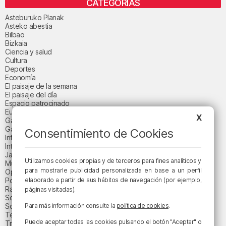
CATEGORÍAS
Asteburuko Planak
Asteko abestia
Bilbao
Bizkaia
Ciencia y salud
Cultura
Deportes
Economía
El paisaje de la semana
El paisaje del día
Espacio patrocinado
Euskadi
X
Gastronomía
Gaurko abestia
Consentimiento de Cookies
Informativos
Internacional
Jaialdi 2025
Utilizamos cookies propias y de terceros para fines analíticos y
Música
para mostrarle publicidad personalizada en base a un perfil
Opinión
elaborado a partir de sus hábitos de navegación (por ejemplo,
Política
Radio Popular-Herri Irratia
páginas visitadas).
Social y religión
Para más información consulte la
política de cookies
.
Sociedad
Tecnología
Puede aceptar todas las cookies pulsando el botón "Aceptar" o
Triple B