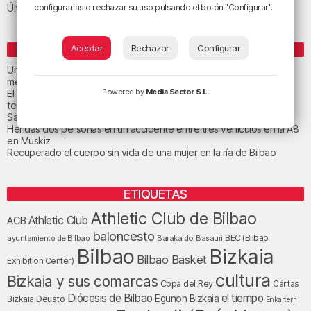
configurarlas o rechazar su uso pulsando el botón "Configurar".
Última hora
Aceptar
Rechazar
Configurar
ENTRADAS RECIENTES
Un total de 124 centros de Infantil y Primaria de Euskadi realizarán
mejoras con una inversión de 19,3 millones
Powered by
Media Sector S.L.
El tiempo este viernes en Bizkaia: subida notable de las
temperaturas máximas
San Juan de Gaztelugatxe cerrará el día del eclipse
Heridas dos personas en un accidente entre tres vehículos en la A8
en Muskiz
Recuperado el cuerpo sin vida de una mujer en la ría de Bilbao
ETIQUETAS
Athletic Club de Bilbao
Athletic Club
ACB
baloncesto
BEC (Bilbao
ayuntamiento de Bilbao
Barakaldo
Basauri
Bilbao
Bizkaia
Bilbao Basket
Exhibition Center)
cultura
Bizkaia y sus comarcas
Copa del Rey
Cáritas
Diócesis de Bilbao
el tiempo
Egunon Bizkaia
Deusto
Bizkaia
Enkarterri