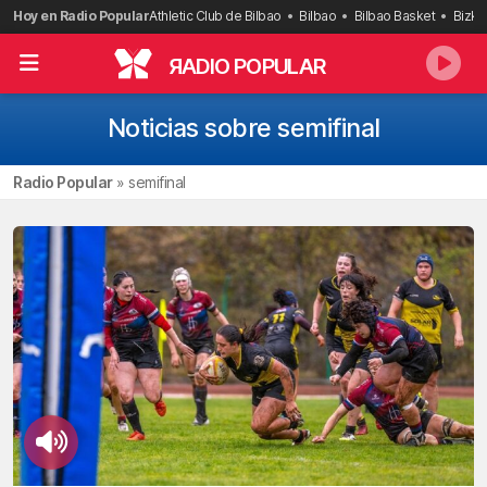
Saltar
Hoy en Radio Popular
Athletic Club de Bilbao
Bilbao
Bilbao Basket
Bizka
al
contenido
R
ADIO POPULAR
Noticias sobre semifinal
Radio Popular
»
semifinal