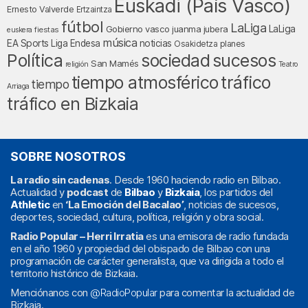
Euskadi (País Vasco)
Ernesto Valverde
Ertzaintza
fútbol
LaLiga
LaLiga
Gobierno vasco
juanma jubera
fiestas
euskera
música
EA Sports
Liga Endesa
noticias
Osakidetza
planes
Política
sociedad
sucesos
San Mamés
religión
Teatro
tráfico
tiempo atmosférico
tiempo
Arriaga
tráfico en Bizkaia
SOBRE NOSOTROS
La radio sin cadenas
. Desde 1960 haciendo radio en Bilbao.
Actualidad y
podcast
de
Bilbao
y
Bizkaia
, los partidos del
Athletic
en
‘La Emoción del Bacalao’
, noticias de sucesos,
deportes, sociedad, cultura, política, religión y obra social.
Radio Popular – Herri Irratia
es una emisora de radio fundada
en el año 1960 y propiedad del obispado de Bilbao con una
programación de carácter generalista, que va dirigida a todo el
territorio histórico de Bizkaia.
Menciónanos con
@RadioPopular
para comentar la actualidad de
Bizkaia.