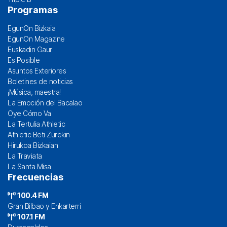
Programas
EgunOn Bizkaia
EgunOn Magazine
Euskadin Gaur
Es Posible
Asuntos Exteriores
Boletines de noticias
¡Música, maestra!
La Emoción del Bacalao
Oye Cómo Va
La Tertulia Athletic
Athletic Beti Zurekin
Hirukoa Bizkaian
La Traviata
La Santa Misa
Frecuencias
100.4 FM
Gran Bilbao y Enkarterri
107.1 FM