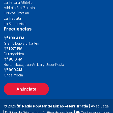
La Tertulia Athletic
Athletic Beti Zurekin
Hirukoa Bizkaian
La Traviata
La Santa Misa
Frecuencias
100.4 FM
Gran Bilbao y Enkarterri
107.1 FM
Durangaldea
98.6 FM
Busturialdea, Lea-Artibai y Uribe-Kosta
900 AM
Onda media
Anúnciate
© 2026
Radio Popular de Bilbao – Herri Irratia
|
Aviso Legal
|
Política de Privacidad
|
Política de cookies
|
Gestionar cookies