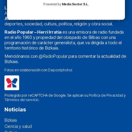
Powered by
Media Sector S.L.
La radio sin cadenas
. Desde 1960 haciendo radio en Bilbao.
Actualidad y
podcast
de
Bilbao
y
Bizkaia
, los partidos del
Athletic
en
‘La Emoción del Bacalao’
, noticias de sucesos,
deportes, sociedad, cultura, política, religión y obra social.
Radio Popular – Herri Irratia
es una emisora de radio fundada
en el año 1960 y propiedad del obispado de Bilbao con una
programación de carácter generalista, que va dirigida a todo el
territorio histórico de Bizkaia.
Menciónanos con
@RadioPopular
para comentar la actualidad de
Bizkaia.
Fotos en colaboración con
Depositphotos
Protegido por reCAPTCHA de Google. Se aplican su
Política de Privacidad
y
Términos del servicio
.
Noticias
Bizkaia
Ciencia y salud