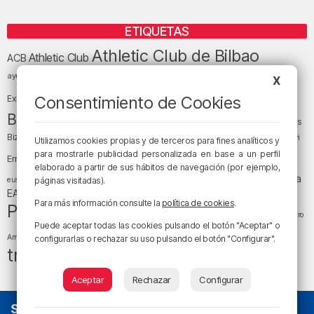
ETIQUETAS
Athletic Club de Bilbao
Athletic Club
ACB
baloncesto
BEC (Bilbao
ayuntamiento de Bilbao
Barakaldo
Basauri
X
Bilbao
Bizkaia
Bilbao Basket
Consentimiento de Cookies
Exhibition Center)
cultura
Bizkaia y sus comarcas
Copa del Rey
Cáritas
Diócesis de Bilbao
el tiempo
Egunon Bizkaia
Deusto
Bizkaia
Enkarterri
Utilizamos cookies propias y de terceros para fines analíticos y
Euskadi (País Vasco)
para mostrarle publicidad personalizada en base a un perfil
Ernesto Valverde
Ertzaintza
elaborado a partir de sus hábitos de navegación (por ejemplo,
fútbol
LaLiga
LaLiga
Gobierno vasco
juanma jubera
fiestas
euskera
páginas visitadas).
música
EA Sports
Liga Endesa
noticias
Osakidetza
planes
Para más información consulte la
política de cookies
.
Política
sociedad
sucesos
San Mamés
religión
Teatro
Puede aceptar todas las cookies pulsando el botón "Aceptar" o
tráfico
tiempo atmosférico
tiempo
Arriaga
configurarlas o rechazar su uso pulsando el botón "Configurar".
tráfico en Bizkaia
Aceptar
Rechazar
Configurar
SOBRE NOSOTROS