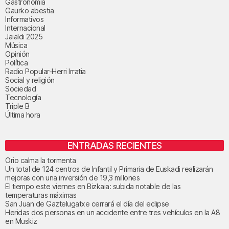
Gastronomía
Gaurko abestia
Informativos
Internacional
Jaialdi 2025
Música
Opinión
Política
Radio Popular-Herri Irratia
Social y religión
Sociedad
Tecnología
Triple B
Última hora
ENTRADAS RECIENTES
Orio calma la tormenta
Un total de 124 centros de Infantil y Primaria de Euskadi realizarán
mejoras con una inversión de 19,3 millones
El tiempo este viernes en Bizkaia: subida notable de las
temperaturas máximas
San Juan de Gaztelugatxe cerrará el día del eclipse
Heridas dos personas en un accidente entre tres vehículos en la A8
en Muskiz