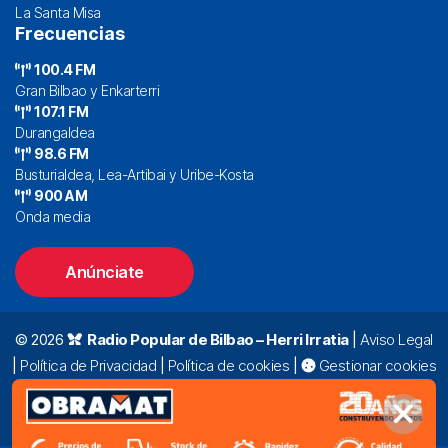
La Santa Misa
Frecuencias
100.4 FM
Gran Bilbao y Enkarterri
107.1 FM
Durangaldea
98.6 FM
Busturialdea, Lea-Artibai y Uribe-Kosta
900 AM
Onda media
Anúnciate
© 2026
Radio Popular de Bilbao – Herri Irratia
|
Aviso Legal
|
Política de Privacidad
|
Política de cookies
|
Gestionar cookies
Alda. Mazarredo, 47 – 7º 48009 Bilbao |
94 423 92 00
|
oyentes@radiopopular.com