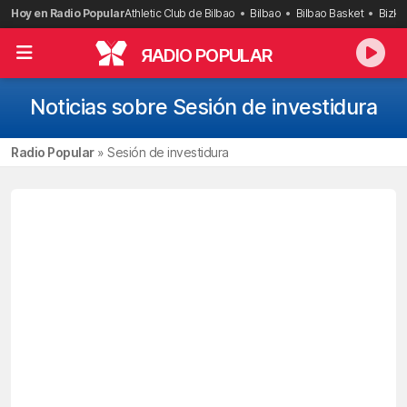
Saltar
Hoy en Radio Popular
Athletic Club de Bilbao
Bilbao
Bilbao Basket
Bizka
al
contenido
R
ADIO POPULAR
Noticias sobre Sesión de investidura
Radio Popular
»
Sesión de investidura