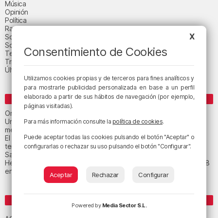
Música
Opinión
Política
Radio Popular-Herri Irratia
X
Social y religión
Sociedad
Consentimiento de Cookies
Tecnología
Triple B
Última hora
Utilizamos cookies propias y de terceros para fines analíticos y
para mostrarle publicidad personalizada en base a un perfil
elaborado a partir de sus hábitos de navegación (por ejemplo,
ENTRADAS RECIENTES
páginas visitadas).
Orio calma la tormenta
Un total de 124 centros de Infantil y Primaria de Euskadi realizarán
Para más información consulte la
política de cookies
.
mejoras con una inversión de 19,3 millones
Puede aceptar todas las cookies pulsando el botón "Aceptar" o
El tiempo este viernes en Bizkaia: subida notable de las
temperaturas máximas
configurarlas o rechazar su uso pulsando el botón "Configurar".
San Juan de Gaztelugatxe cerrará el día del eclipse
Heridas dos personas en un accidente entre tres vehículos en la A8
en Muskiz
Aceptar
Rechazar
Configurar
ETIQUETAS
Powered by
Media Sector S.L.
Athletic Club de Bilbao