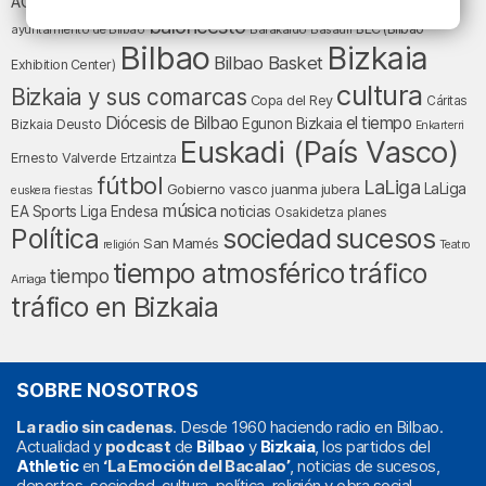
Athletic Club
ACB
baloncesto
BEC (Bilbao
ayuntamiento de Bilbao
Barakaldo
Basauri
Bilbao
Bizkaia
Bilbao Basket
Exhibition Center)
cultura
Bizkaia y sus comarcas
Copa del Rey
Cáritas
Diócesis de Bilbao
el tiempo
Egunon Bizkaia
Deusto
Bizkaia
Enkarterri
Euskadi (País Vasco)
Ernesto Valverde
Ertzaintza
fútbol
LaLiga
LaLiga
Gobierno vasco
juanma jubera
fiestas
euskera
música
EA Sports
Liga Endesa
noticias
Osakidetza
planes
Política
sociedad
sucesos
San Mamés
religión
Teatro
tráfico
tiempo atmosférico
tiempo
Arriaga
tráfico en Bizkaia
SOBRE NOSOTROS
La radio sin cadenas
. Desde 1960 haciendo radio en Bilbao.
Actualidad y
podcast
de
Bilbao
y
Bizkaia
, los partidos del
Athletic
en
‘La Emoción del Bacalao’
, noticias de sucesos,
deportes, sociedad, cultura, política, religión y obra social.