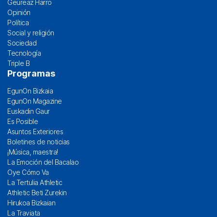
Geureaz Harro
Opinión
Política
Social y religión
Sociedad
Tecnología
Triple B
Programas
EgunOn Bizkaia
EgunOn Magazine
Euskadin Gaur
Es Posible
Asuntos Exteriores
Boletines de noticias
¡Música, maestra!
La Emoción del Bacalao
Oye Cómo Va
La Tertulia Athletic
Athletic Beti Zurekin
Hirukoa Bizkaian
La Traviata