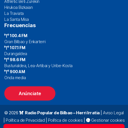
Athletic Beti Zurekin
Hirukoa Bizkaian
La Traviata
La Santa Misa
Frecuencias
100.4 FM
Gran Bilbao y Enkarterri
107.1 FM
Durangaldea
98.6 FM
Busturialdea, Lea-Artibai y Uribe-Kosta
900 AM
Onda media
Anúnciate
© 2026
Radio Popular de Bilbao – Herri Irratia
|
Aviso Legal
|
Política de Privacidad
|
Política de cookies
|
Gestionar cookies
Alda. Mazarredo, 47 – 7º 48009 Bilbao |
94 423 92 00
|