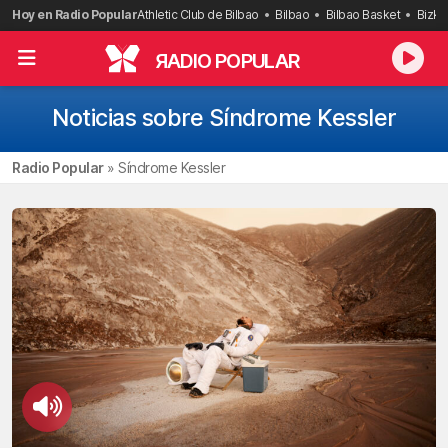
Saltar
Hoy en Radio Popular
Athletic Club de Bilbao
Bilbao
Bilbao Basket
Bizka
al
contenido
R
ADIO POPULAR
Noticias sobre Síndrome Kessler
Radio Popular
»
Síndrome Kessler