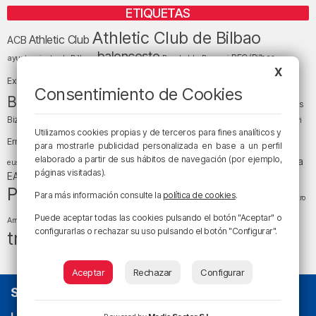
ETIQUETAS
Athletic Club de Bilbao
Athletic Club
ACB
baloncesto
BEC (Bilbao
ayuntamiento de Bilbao
Barakaldo
Basauri
Bilbao
Bizkaia
X
Bilbao Basket
Exhibition Center)
Consentimiento de Cookies
cultura
Bizkaia y sus comarcas
Copa del Rey
Cáritas
Diócesis de Bilbao
el tiempo
Egunon Bizkaia
Deusto
Bizkaia
Enkarterri
Euskadi (País Vasco)
Utilizamos cookies propias y de terceros para fines analíticos y
Ernesto Valverde
Ertzaintza
para mostrarle publicidad personalizada en base a un perfil
fútbol
LaLiga
elaborado a partir de sus hábitos de navegación (por ejemplo,
LaLiga
Gobierno vasco
juanma jubera
fiestas
euskera
páginas visitadas).
música
EA Sports
Liga Endesa
noticias
Osakidetza
planes
Política
sociedad
sucesos
Para más información consulte la
política de cookies
.
San Mamés
religión
Teatro
tráfico
tiempo atmosférico
tiempo
Puede aceptar todas las cookies pulsando el botón "Aceptar" o
Arriaga
configurarlas o rechazar su uso pulsando el botón "Configurar".
tráfico en Bizkaia
Aceptar
Rechazar
Configurar
SOBRE NOSOTROS