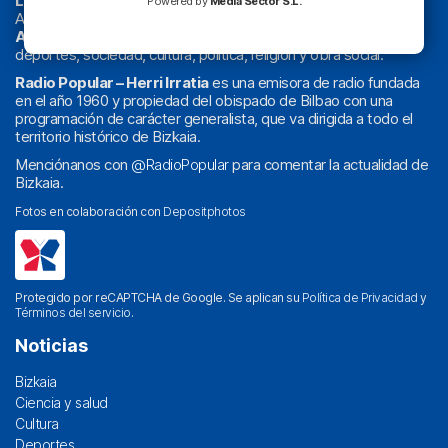
La radio sin cadenas
. Desde 1960 haciendo radio en Bilbao.
Powered by
Media Sector S.L.
Actualidad y
podcast
de
Bilbao
y
Bizkaia
, los partidos del
Athletic
en
‘La Emoción del Bacalao’
, noticias de sucesos,
deportes, sociedad, cultura, política, religión y obra social.
Radio Popular – Herri Irratia
es una emisora de radio fundada
en el año 1960 y propiedad del obispado de Bilbao con una
programación de carácter generalista, que va dirigida a todo el
territorio histórico de Bizkaia.
Menciónanos con
@RadioPopular
para comentar la actualidad de
Bizkaia.
Fotos en colaboración con
Depositphotos
Protegido por reCAPTCHA de Google. Se aplican su
Política de Privacidad
y
Términos del servicio
.
Noticias
Bizkaia
Ciencia y salud
Cultura
Deportes