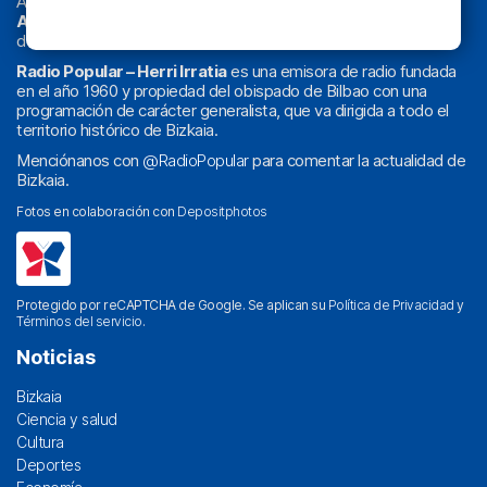
Actualidad y
podcast
de
Bilbao
y
Bizkaia
, los partidos del
Athletic
en
‘La Emoción del Bacalao’
, noticias de sucesos,
deportes, sociedad, cultura, política, religión y obra social.
Radio Popular – Herri Irratia
es una emisora de radio fundada
en el año 1960 y propiedad del obispado de Bilbao con una
programación de carácter generalista, que va dirigida a todo el
territorio histórico de Bizkaia.
Menciónanos con
@RadioPopular
para comentar la actualidad de
Bizkaia.
Fotos en colaboración con
Depositphotos
Protegido por reCAPTCHA de Google. Se aplican su
Política de Privacidad
y
Términos del servicio
.
Noticias
Bizkaia
Ciencia y salud
Cultura
Deportes