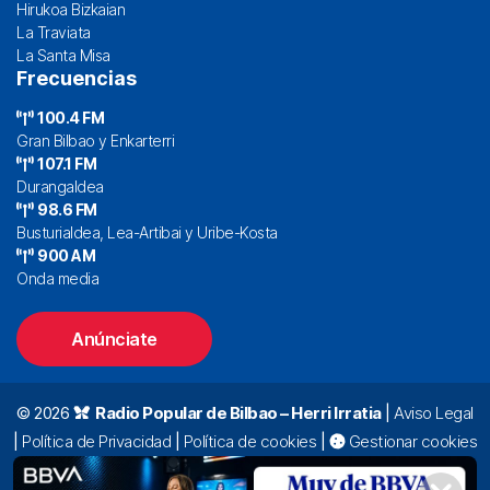
Hirukoa Bizkaian
La Traviata
La Santa Misa
Frecuencias
100.4 FM
Gran Bilbao y Enkarterri
107.1 FM
Durangaldea
98.6 FM
Busturialdea, Lea-Artibai y Uribe-Kosta
900 AM
Onda media
Anúnciate
© 2026
Radio Popular de Bilbao – Herri Irratia
|
Aviso Legal
|
Política de Privacidad
|
Política de cookies
|
Gestionar cookies
Alda. Mazarredo, 47 – 7º 48009 Bilbao |
94 423 92 00
|