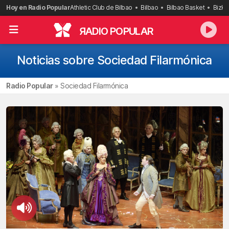
Saltar
Hoy en Radio Popular
Athletic Club de Bilbao
Bilbao
Bilbao Basket
Bizka
al
contenido
R
ADIO POPULAR
Noticias sobre Sociedad Filarmónica
Radio Popular
»
Sociedad Filarmónica