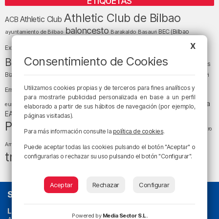
ETIQUETAS
Athletic Club de Bilbao
Athletic Club
ACB
baloncesto
BEC (Bilbao
ayuntamiento de Bilbao
Barakaldo
Basauri
Bilbao
Bizkaia
X
Bilbao Basket
Exhibition Center)
cultura
Consentimiento de Cookies
Bizkaia y sus comarcas
Copa del Rey
Cáritas
Diócesis de Bilbao
el tiempo
Egunon Bizkaia
Deusto
Bizkaia
Enkarterri
Euskadi (País Vasco)
Utilizamos cookies propias y de terceros para fines analíticos y
Ernesto Valverde
Ertzaintza
para mostrarle publicidad personalizada en base a un perfil
fútbol
LaLiga
LaLiga
Gobierno vasco
juanma jubera
fiestas
euskera
elaborado a partir de sus hábitos de navegación (por ejemplo,
música
EA Sports
Liga Endesa
noticias
Osakidetza
planes
páginas visitadas).
Política
sociedad
sucesos
San Mamés
religión
Teatro
Para más información consulte la
política de cookies
.
tráfico
tiempo atmosférico
tiempo
Arriaga
Puede aceptar todas las cookies pulsando el botón "Aceptar" o
tráfico en Bizkaia
configurarlas o rechazar su uso pulsando el botón "Configurar".
Aceptar
Rechazar
Configurar
SOBRE NOSOTROS
La radio sin cadenas
. Desde 1960 haciendo radio en Bilbao.
Powered by
Media Sector S.L.