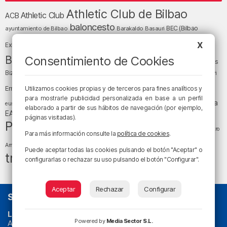
Athletic Club de Bilbao
Athletic Club
ACB
baloncesto
BEC (Bilbao
ayuntamiento de Bilbao
Barakaldo
Basauri
Bilbao
Bizkaia
Bilbao Basket
X
Exhibition Center)
cultura
Bizkaia y sus comarcas
Consentimiento de Cookies
Copa del Rey
Cáritas
Diócesis de Bilbao
el tiempo
Egunon Bizkaia
Deusto
Bizkaia
Enkarterri
Euskadi (País Vasco)
Ernesto Valverde
Utilizamos cookies propias y de terceros para fines analíticos y
Ertzaintza
fútbol
para mostrarle publicidad personalizada en base a un perfil
LaLiga
LaLiga
Gobierno vasco
juanma jubera
fiestas
euskera
elaborado a partir de sus hábitos de navegación (por ejemplo,
música
EA Sports
Liga Endesa
noticias
Osakidetza
planes
páginas visitadas).
Política
sociedad
sucesos
San Mamés
religión
Teatro
Para más información consulte la
política de cookies
.
tráfico
tiempo atmosférico
tiempo
Arriaga
Puede aceptar todas las cookies pulsando el botón "Aceptar" o
tráfico en Bizkaia
configurarlas o rechazar su uso pulsando el botón "Configurar".
Aceptar
Rechazar
Configurar
SOBRE NOSOTROS
La radio sin cadenas
. Desde 1960 haciendo radio en Bilbao.
Powered by
Media Sector S.L.
Actualidad y
podcast
de
Bilbao
y
Bizkaia
, los partidos del