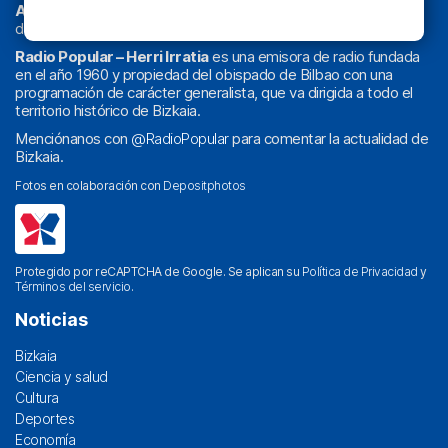
Athletic
en
‘La Emoción del Bacalao’
, noticias de sucesos,
deportes, sociedad, cultura, política, religión y obra social.
Radio Popular – Herri Irratia
es una emisora de radio fundada
en el año 1960 y propiedad del obispado de Bilbao con una
programación de carácter generalista, que va dirigida a todo el
territorio histórico de Bizkaia.
Menciónanos con
@RadioPopular
para comentar la actualidad de
Bizkaia.
Fotos en colaboración con
Depositphotos
Protegido por reCAPTCHA de Google. Se aplican su
Política de Privacidad
y
Términos del servicio
.
Noticias
Bizkaia
Ciencia y salud
Cultura
Deportes
Economía