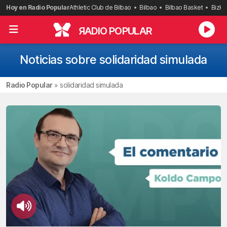
Saltar
Hoy en Radio Popular
Athletic Club de Bilbao
Bilbao
Bilbao Basket
Bizka
al
contenido
R
ADIO POPULAR
Noticias sobre solidaridad simulada
Radio Popular
»
solidaridad simulada