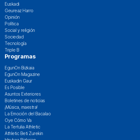
Euskadi
Geureaz Harro
Opinión
Política
Social y religión
Sociedad
Tecnología
Triple B
Programas
EgunOn Bizkaia
EgunOn Magazine
Euskadin Gaur
Es Posible
Asuntos Exteriores
Boletines de noticias
¡Música, maestra!
La Emoción del Bacalao
Oye Cómo Va
La Tertulia Athletic
Athletic Beti Zurekin
Hirukoa Bizkaian