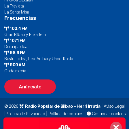
La Traviata
La Santa Misa
Frecuencias
100.4 FM
Gran Bilbao y Enkarterri
107.1 FM
Durangaldea
98.6 FM
Busturialdea, Lea-Artibai y Uribe-Kosta
900 AM
Onda media
Anúnciate
© 2026
Radio Popular de Bilbao – Herri Irratia
|
Aviso Legal
|
Política de Privacidad
|
Política de cookies
|
Gestionar cookies
Alda. Mazarredo, 47 – 7º 48009 Bilbao |
94 423 92 00
|
oyentes@radiopopular.com