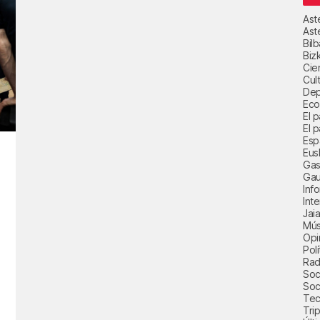
Ast
Ast
Bil
Biz
Cie
Cul
Dep
Eco
El 
El p
Esp
Eus
Gas
Gau
Inf
Int
Jai
Mús
Opi
Polí
Radi
Soci
Soc
Tec
Trip