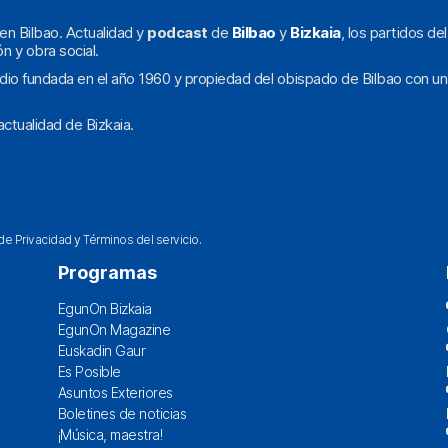
en Bilbao. Actualidad y
podcast
de
Bilbao
y
Bizkaia
, los partidos de
ón y obra social.
dio fundada en el año 1960 y propiedad del obispado de Bilbao con un
ctualidad de Bizkaia.
 de Privacidad
y
Términos del servicio
.
Programas
EgunOn Bizkaia
EgunOn Magazine
Euskadin Gaur
Es Posible
Asuntos Exteriores
Boletines de noticias
¡Música, maestra!