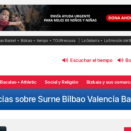
bao Basket
Bizkaia
tiempo
TOURrescusa
La Gabarra
La Emoción del 
Escuchar el tiempo
Bol
Bacalao • Athletic
Social y Religión
Bizkaia y sus comarc
cias sobre Surne Bilbao Valencia Ba