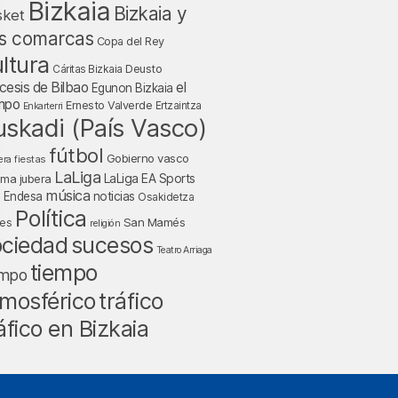
Bizkaia
Bizkaia y
sket
s comarcas
Copa del Rey
ltura
Deusto
Cáritas Bizkaia
cesis de Bilbao
el
Egunon Bizkaia
mpo
Ernesto Valverde
Ertzaintza
Enkarterri
uskadi (País Vasco)
fútbol
Gobierno vasco
fiestas
era
LaLiga
LaLiga EA Sports
nma jubera
música
a Endesa
noticias
Osakidetza
Política
San Mamés
nes
religión
ociedad
sucesos
Teatro Arriaga
tiempo
empo
tráfico
mosférico
áfico en Bizkaia