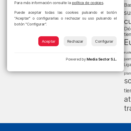
Para más información consulte la
política de cookies
.
Ba
su
Puede aceptar todas las cookies pulsando el botón
"Aceptar" o configurarlas o rechazar su uso pulsando el
cu
botón "Configurar".
Dió
tie
E
Aceptar
Rechazar
Configurar
eusk
jua
Powered by
Media Sector S.L.
Lig
pla
s
ti
at
tr