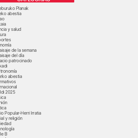
eburuko Planak
eko abestia
bao
kaia
ncia y salud
tura
ortes
nomía
paisaje de la semana
aisaje del día
acio patrocinado
kadi
tronomía
rko abestia
ormativos
ernacional
aldi 2025
ica
nión
tica
o Popular-Herri Irratia
al y religión
iedad
nología
le B