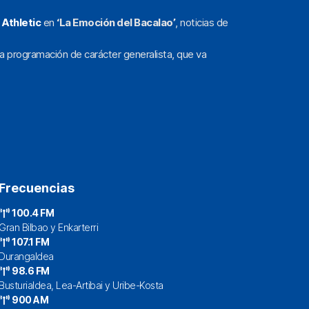
l
Athletic
en
‘La Emoción del Bacalao’
, noticias de
a programación de carácter generalista, que va
Frecuencias
100.4 FM
Gran Bilbao y Enkarterri
107.1 FM
Durangaldea
98.6 FM
Busturialdea, Lea-Artibai y Uribe-Kosta
900 AM