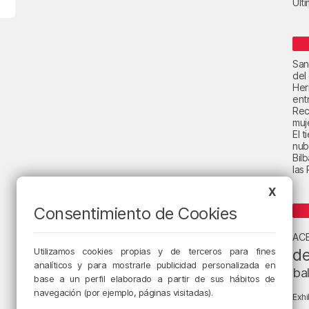
Últ
San
del
Her
ent
Rec
muje
El 
nub
Bil
las
X
Consentimiento de Cookies
AC
de
Utilizamos cookies propias y de terceros para fines
analíticos y para mostrarle publicidad personalizada en
ba
base a un perfil elaborado a partir de sus hábitos de
navegación (por ejemplo, páginas visitadas).
Exhi