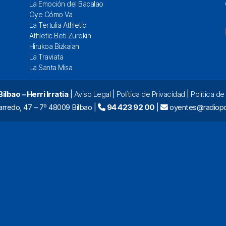
La Emoción del Bacalao
Oye Cómo Va
La Tertulia Athletic
Athletic Beti Zurekin
Hirukoa Bizkaian
La Traviata
La Santa Misa
lbao – Herri Irratia
|
Aviso Legal
|
Política de Privacidad
|
Política d
arredo, 47 – 7º 48009 Bilbao |
94 423 92 00
|
oyentes@radiopo