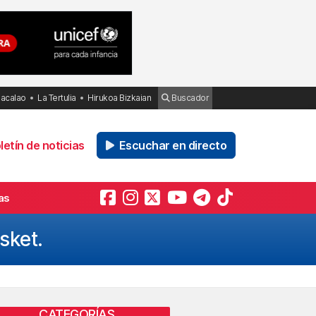
Bacalao
La Tertulia
Hirukoa Bizkaian
Buscador
etín de noticias
Escuchar en directo
as
sket.
CATEGORÍAS