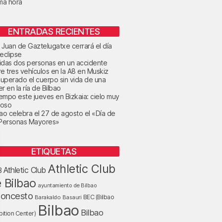
ima hora
ENTRADAS RECIENTES
 Juan de Gaztelugatxe cerrará el día
 eclipse
idas dos personas en un accidente
re tres vehículos en la A8 en Muskiz
uperado el cuerpo sin vida de una
r en la ría de Bilbao
tiempo este jueves en Bizkaia: cielo muy
oso
bao celebra el 27 de agosto el «Día de
 Personas Mayores»
ETIQUETAS
Athletic Club
Athletic Club
B
 Bilbao
ayuntamiento de Bilbao
loncesto
BEC (Bilbao
Barakaldo
Basauri
Bilbao
Bilbao
bition Center)