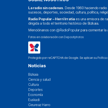
La radio sin cadenas
. Desde 1960 haciendo radio 
sucesos, deportes, sociedad, cultura, política, religi
Radio Popular – Herri Irratia
es una emisora de ra
dirigida a todo el territorio histórico de Bizkaia.
Menciónanos con
@RadioPopular
para comentar la a
Fotos en colaboración con
Depositphotos
Protegido por reCAPTCHA de Google. Se aplican su
Política
Noticias
Bizkaia
Ciencia y salud
Cultura
Deportes
Economía
Euskadi
Geureaz Harro