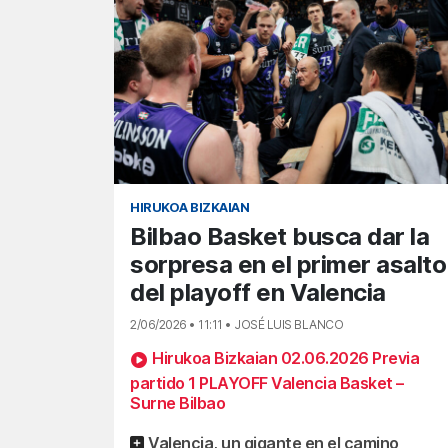
HIRUKOA BIZKAIAN
Bilbao Basket busca dar la
sorpresa en el primer asalto
del playoff en Valencia
2/06/2026 • 11:11 • JOSÉ LUIS BLANCO
Hirukoa Bizkaian 02.06.2026 Previa
partido 1 PLAYOFF Valencia Basket –
Surne Bilbao
Valencia, un gigante en el camino