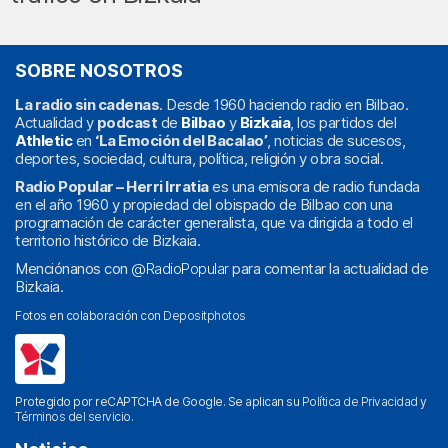
SOBRE NOSOTROS
La radio sin cadenas
. Desde 1960 haciendo radio en Bilbao.
Actualidad y
podcast
de
Bilbao
y
Bizkaia
, los partidos del
Athletic
en
‘La Emoción del Bacalao’
, noticias de sucesos,
deportes, sociedad, cultura, política, religión y obra social.
Radio Popular – Herri Irratia
es una emisora de radio fundada
en el año 1960 y propiedad del obispado de Bilbao con una
programación de carácter generalista, que va dirigida a todo el
territorio histórico de Bizkaia.
Menciónanos con
@RadioPopular
para comentar la actualidad de
Bizkaia.
Fotos en colaboración con
Depositphotos
Protegido por reCAPTCHA de Google. Se aplican su
Política de Privacidad
y
Términos del servicio
.