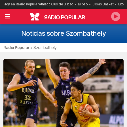
Saltar
Hoy en Radio Popular
Athletic Club de Bilbao
Bilbao
Bilbao Basket
Bizka
al
contenido
R
ADIO POPULAR
Noticias sobre Szombathely
Radio Popular
»
Szombathely