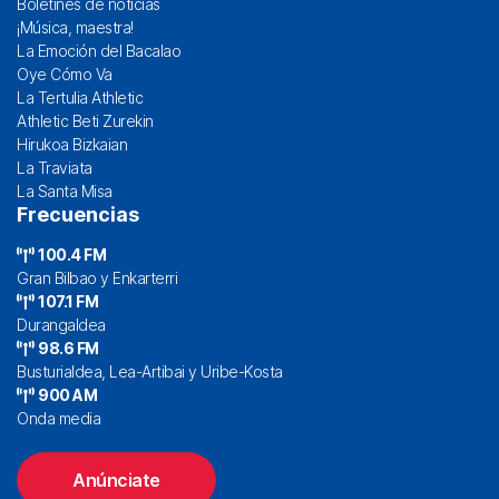
Boletines de noticias
¡Música, maestra!
La Emoción del Bacalao
Oye Cómo Va
La Tertulia Athletic
Athletic Beti Zurekin
Hirukoa Bizkaian
La Traviata
La Santa Misa
Frecuencias
100.4 FM
Gran Bilbao y Enkarterri
107.1 FM
Durangaldea
98.6 FM
Busturialdea, Lea-Artibai y Uribe-Kosta
900 AM
Onda media
Anúnciate