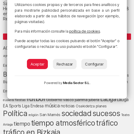
San Juan de Gaztelugatxe cerrará el día del eclipse
Utilizamos cookies propias y de terceros para fines analíticos y
Heridas dos personas en un accidente entre tres vehículos en la A8
para mostrarle publicidad personalizada en base a un perfil
en Muskiz
elaborado a partir de sus hábitos de navegación (por ejemplo,
Recuperado el cuerpo sin vida de una mujer en la ría de Bilbao
páginas visitadas).
Para más información consulte la
política de cookies
.
ETIQUETAS
Puede aceptar todas las cookies pulsando el botón "Aceptar" o
Athletic Club de Bilbao
configurarlas o rechazar su uso pulsando el botón "Configurar".
Athletic Club
ACB
baloncesto
BEC (Bilbao
ayuntamiento de Bilbao
Barakaldo
Basauri
Bilbao
Bizkaia
Aceptar
Rechazar
Configurar
Bilbao Basket
Exhibition Center)
cultura
Bizkaia y sus comarcas
Copa del Rey
Cáritas
Diócesis de Bilbao
el tiempo
Egunon Bizkaia
Deusto
Bizkaia
Enkarterri
Powered by
Media Sector S.L.
Euskadi (País Vasco)
Ernesto Valverde
Ertzaintza
fútbol
LaLiga
LaLiga
Gobierno vasco
juanma jubera
fiestas
euskera
música
EA Sports
Liga Endesa
noticias
Osakidetza
planes
Política
sociedad
sucesos
San Mamés
religión
Teatro
tráfico
tiempo atmosférico
tiempo
Arriaga
tráfico en Bizkaia