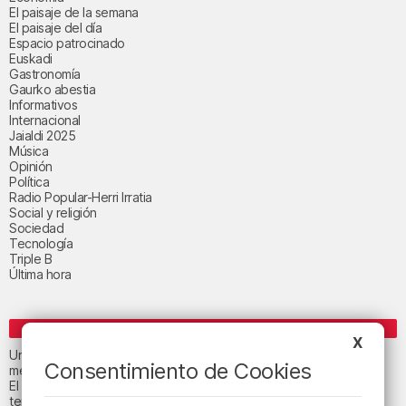
El paisaje de la semana
El paisaje del día
Espacio patrocinado
Euskadi
Gastronomía
Gaurko abestia
Informativos
Internacional
Jaialdi 2025
Música
Opinión
Política
Radio Popular-Herri Irratia
Social y religión
Sociedad
Tecnología
Triple B
Última hora
ENTRADAS RECIENTES
X
Un total de 124 centros de Infantil y Primaria de Euskadi realizarán
Consentimiento de Cookies
mejoras con una inversión de 19,3 millones
El tiempo este viernes en Bizkaia: subida notable de las
temperaturas máximas