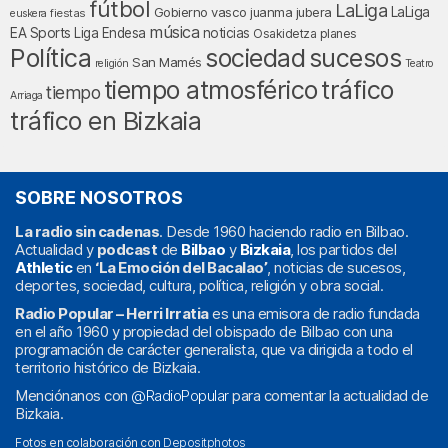
fútbol
LaLiga
LaLiga
Gobierno vasco
juanma jubera
fiestas
euskera
música
EA Sports
Liga Endesa
noticias
Osakidetza
planes
Política
sociedad
sucesos
San Mamés
religión
Teatro
tráfico
tiempo atmosférico
tiempo
Arriaga
tráfico en Bizkaia
SOBRE NOSOTROS
La radio sin cadenas
. Desde 1960 haciendo radio en Bilbao.
Actualidad y
podcast
de
Bilbao
y
Bizkaia
, los partidos del
Athletic
en
‘La Emoción del Bacalao’
, noticias de sucesos,
deportes, sociedad, cultura, política, religión y obra social.
Radio Popular – Herri Irratia
es una emisora de radio fundada
en el año 1960 y propiedad del obispado de Bilbao con una
programación de carácter generalista, que va dirigida a todo el
territorio histórico de Bizkaia.
Menciónanos con
@RadioPopular
para comentar la actualidad de
Bizkaia.
Fotos en colaboración con
Depositphotos