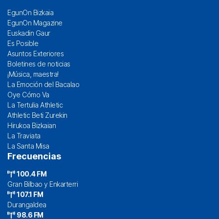
EgunOn Bizkaia
EgunOn Magazine
Euskadin Gaur
Es Posible
Asuntos Exteriores
Boletines de noticias
¡Música, maestra!
La Emoción del Bacalao
Oye Cómo Va
La Tertulia Athletic
Athletic Beti Zurekin
Hirukoa Bizkaian
La Traviata
La Santa Misa
Frecuencias
100.4 FM
Gran Bilbao y Enkarterri
107.1 FM
Durangaldea
98.6 FM