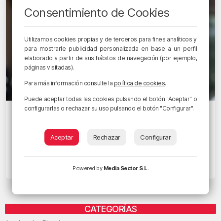
Consentimiento de Cookies
Utilizamos cookies propias y de terceros para fines analíticos y
para mostrarle publicidad personalizada en base a un perfil
elaborado a partir de sus hábitos de navegación (por ejemplo,
páginas visitadas).
Para más información consulte la
política de cookies
.
Puede aceptar todas las cookies pulsando el botón "Aceptar" o
configurarlas o rechazar su uso pulsando el botón "Configurar".
EGUNON MAGAZINE
Dinamarca prohibirá fumar a los
nacidos a partir de 2010, ¿podría
Aceptar
Rechazar
Configurar
implantarse algo parecido aquí?
23/03/2022 • 10:42 • RADIO POPULAR - HERRI IRRATIA
Powered by
Media Sector S.L.
CATEGORÍAS