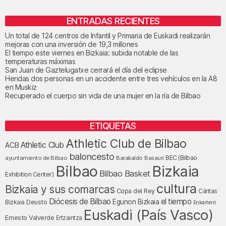
ENTRADAS RECIENTES
Un total de 124 centros de Infantil y Primaria de Euskadi realizarán
mejoras con una inversión de 19,3 millones
El tiempo este viernes en Bizkaia: subida notable de las
temperaturas máximas
San Juan de Gaztelugatxe cerrará el día del eclipse
Heridas dos personas en un accidente entre tres vehículos en la A8
en Muskiz
Recuperado el cuerpo sin vida de una mujer en la ría de Bilbao
ETIQUETAS
Athletic Club de Bilbao
Athletic Club
ACB
baloncesto
BEC (Bilbao
ayuntamiento de Bilbao
Barakaldo
Basauri
Bilbao
Bizkaia
Bilbao Basket
Exhibition Center)
cultura
Bizkaia y sus comarcas
Copa del Rey
Cáritas
Diócesis de Bilbao
el tiempo
Egunon Bizkaia
Deusto
Bizkaia
Enkarterri
Euskadi (País Vasco)
Ernesto Valverde
Ertzaintza