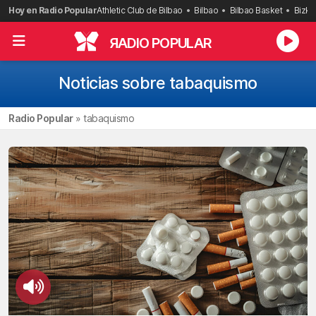
Saltar
Hoy en Radio Popular
Athletic Club de Bilbao
Bilbao
Bilbao Basket
Bizka
al
contenido
R
ADIO POPULAR
Noticias sobre tabaquismo
Radio Popular
»
tabaquismo