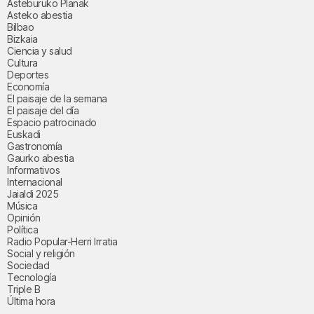
Asteburuko Planak
Asteko abestia
Bilbao
Bizkaia
Ciencia y salud
Cultura
Deportes
Economía
El paisaje de la semana
El paisaje del día
Espacio patrocinado
Euskadi
Gastronomía
Gaurko abestia
Informativos
Internacional
Jaialdi 2025
Música
Opinión
Política
Radio Popular-Herri Irratia
Social y religión
Sociedad
Tecnología
Triple B
Última hora