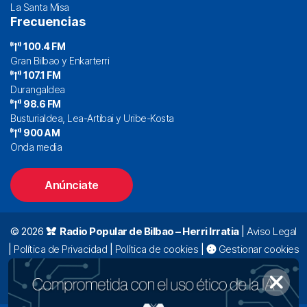
La Santa Misa
Frecuencias
100.4 FM
Gran Bilbao y Enkarterri
107.1 FM
Durangaldea
98.6 FM
Busturialdea, Lea-Artibai y Uribe-Kosta
900 AM
Onda media
Anúnciate
© 2026
Radio Popular de Bilbao – Herri Irratia
|
Aviso Legal
|
Política de Privacidad
|
Política de cookies
|
Gestionar cookies
Alda. Mazarredo, 47 – 7º 48009 Bilbao |
94 423 92 00
|
oyentes@radiopopular.com