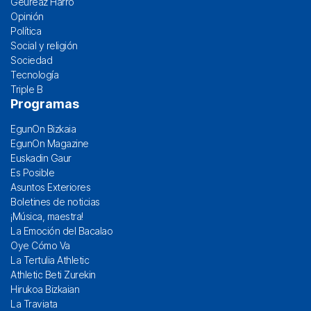
Geureaz Harro
Opinión
Política
Social y religión
Sociedad
Tecnología
Triple B
Programas
EgunOn Bizkaia
EgunOn Magazine
Euskadin Gaur
Es Posible
Asuntos Exteriores
Boletines de noticias
¡Música, maestra!
La Emoción del Bacalao
Oye Cómo Va
La Tertulia Athletic
Athletic Beti Zurekin
Hirukoa Bizkaian
La Traviata