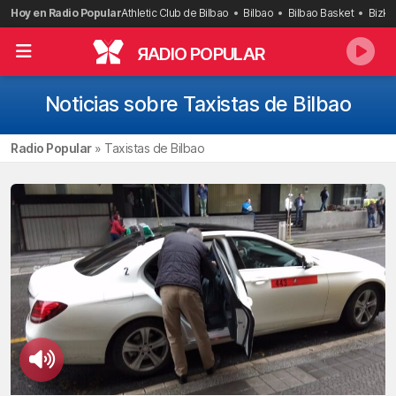
Saltar
Hoy en Radio Popular
Athletic Club de Bilbao
Bilbao
Bilbao Basket
Bizka
al
contenido
R
ADIO POPULAR
Noticias sobre Taxistas de Bilbao
Radio Popular
»
Taxistas de Bilbao