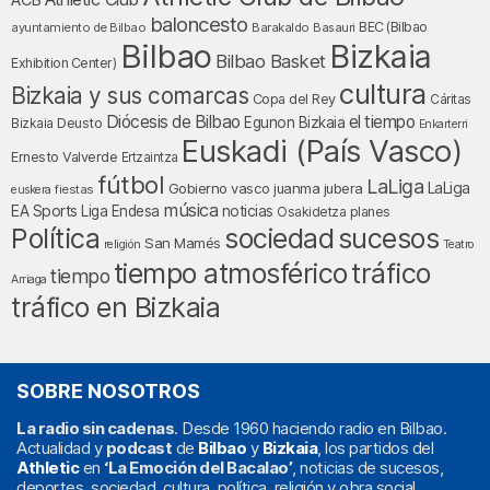
ACB
baloncesto
BEC (Bilbao
ayuntamiento de Bilbao
Barakaldo
Basauri
Bilbao
Bizkaia
Bilbao Basket
Exhibition Center)
cultura
Bizkaia y sus comarcas
Copa del Rey
Cáritas
Diócesis de Bilbao
el tiempo
Egunon Bizkaia
Deusto
Bizkaia
Enkarterri
Euskadi (País Vasco)
Ernesto Valverde
Ertzaintza
fútbol
LaLiga
LaLiga
Gobierno vasco
juanma jubera
fiestas
euskera
música
EA Sports
Liga Endesa
noticias
Osakidetza
planes
Política
sociedad
sucesos
San Mamés
religión
Teatro
tráfico
tiempo atmosférico
tiempo
Arriaga
tráfico en Bizkaia
SOBRE NOSOTROS
La radio sin cadenas
. Desde 1960 haciendo radio en Bilbao.
Actualidad y
podcast
de
Bilbao
y
Bizkaia
, los partidos del
Athletic
en
‘La Emoción del Bacalao’
, noticias de sucesos,
deportes, sociedad, cultura, política, religión y obra social.