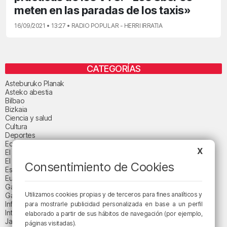
meten en las paradas de los taxis»
16/09/2021 • 13:27 • RADIO POPULAR - HERRI IRRATIA
CATEGORÍAS
Asteburuko Planak
Asteko abestia
Bilbao
Bizkaia
Ciencia y salud
Cultura
Deportes
Economía
X
El paisaje de la semana
El paisaje del día
Consentimiento de Cookies
Espacio patrocinado
Euskadi
Gastronomía
Utilizamos cookies propias y de terceros para fines analíticos y
Gaurko abestia
Informativos
para mostrarle publicidad personalizada en base a un perfil
Internacional
elaborado a partir de sus hábitos de navegación (por ejemplo,
Jaialdi 2025
páginas visitadas).