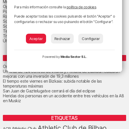
Música
Opinión
Para más información consulte la
política de cookies
.
Política
Radio Popular-Herri Irratia
Puede aceptar todas las cookies pulsando el botón "Aceptar" o
Social y religión
configurarlas o rechazar su uso pulsando el botón "Configurar".
Sociedad
Tecnología
Triple B
Aceptar
Rechazar
Configurar
Última hora
Powered by
Media Sector S.L.
ENTRADAS RECIENTES
Orio calma la tormenta
Un total de 124 centros de Infantil y Primaria de Euskadi realizarán
mejoras con una inversión de 19,3 millones
El tiempo este viernes en Bizkaia: subida notable de las
temperaturas máximas
San Juan de Gaztelugatxe cerrará el día del eclipse
Heridas dos personas en un accidente entre tres vehículos en la A8
en Muskiz
ETIQUETAS
Athletic Club de Bilbao
Athletic Club