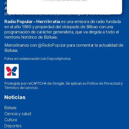
Actualidad y
podcast
de
Bilbao
y
Bizkaia
, los partidos del
Athletic
en
‘La Emoción del Bacalao’
, noticias de sucesos,
deportes, sociedad, cultura, política, religión y obra social.
Radio Popular – Herri Irratia
es una emisora de radio fundada
en el año 1960 y propiedad del obispado de Bilbao con una
programación de carácter generalista, que va dirigida a todo el
territorio histórico de Bizkaia.
Menciónanos con
@RadioPopular
para comentar la actualidad de
Bizkaia.
Fotos en colaboración con
Depositphotos
Protegido por reCAPTCHA de Google. Se aplican su
Política de Privacidad
y
Términos del servicio
.
Noticias
Bizkaia
Ciencia y salud
Cultura
Deportes