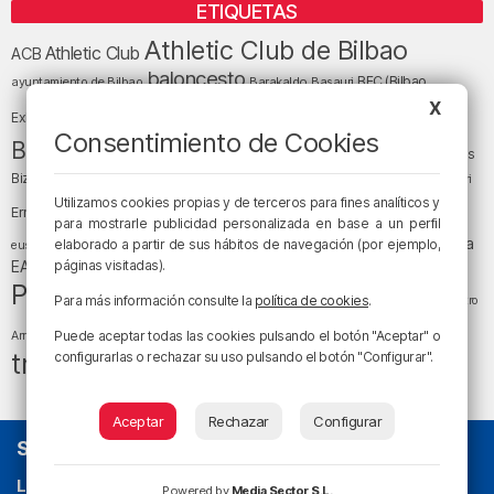
ETIQUETAS
Athletic Club de Bilbao
Athletic Club
ACB
baloncesto
BEC (Bilbao
ayuntamiento de Bilbao
Barakaldo
Basauri
Bilbao
Bizkaia
X
Bilbao Basket
Exhibition Center)
Consentimiento de Cookies
cultura
Bizkaia y sus comarcas
Copa del Rey
Cáritas
Diócesis de Bilbao
el tiempo
Egunon Bizkaia
Deusto
Bizkaia
Enkarterri
Euskadi (País Vasco)
Utilizamos cookies propias y de terceros para fines analíticos y
Ernesto Valverde
Ertzaintza
para mostrarle publicidad personalizada en base a un perfil
fútbol
LaLiga
LaLiga
Gobierno vasco
juanma jubera
elaborado a partir de sus hábitos de navegación (por ejemplo,
fiestas
euskera
música
EA Sports
páginas visitadas).
Liga Endesa
noticias
Osakidetza
planes
Política
sociedad
sucesos
San Mamés
Para más información consulte la
política de cookies
.
religión
Teatro
tráfico
tiempo atmosférico
tiempo
Puede aceptar todas las cookies pulsando el botón "Aceptar" o
Arriaga
tráfico en Bizkaia
configurarlas o rechazar su uso pulsando el botón "Configurar".
Aceptar
Rechazar
Configurar
SOBRE NOSOTROS
La radio sin cadenas
. Desde 1960 haciendo radio en Bilbao.
Powered by
Media Sector S.L.