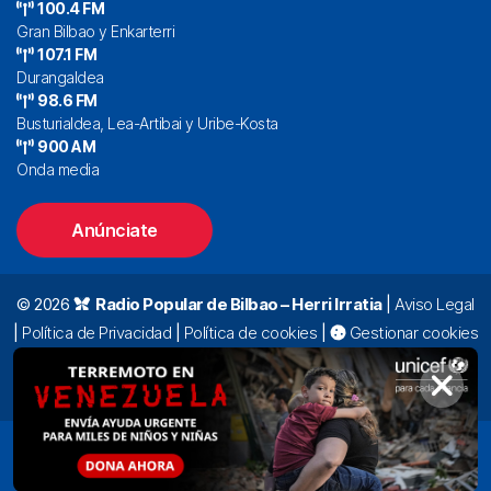
100.4 FM
Gran Bilbao y Enkarterri
107.1 FM
Durangaldea
98.6 FM
Busturialdea, Lea-Artibai y Uribe-Kosta
900 AM
Onda media
Anúnciate
© 2026
Radio Popular de Bilbao – Herri Irratia
|
Aviso Legal
|
Política de Privacidad
|
Política de cookies
|
Gestionar cookies
Alda. Mazarredo, 47 – 7º 48009 Bilbao |
94 423 92 00
|
oyentes@radiopopular.com