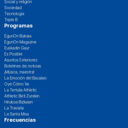
Social y religión
Sociedad
Tecnología
Triple B
Programas
EgunOn Bizkaia
EgunOn Magazine
Euskadin Gaur
Es Posible
Asuntos Exteriores
Boletines de noticias
¡Música, maestra!
La Emoción del Bacalao
Oye Cómo Va
La Tertulia Athletic
Athletic Beti Zurekin
Hirukoa Bizkaian
La Traviata
La Santa Misa
Frecuencias