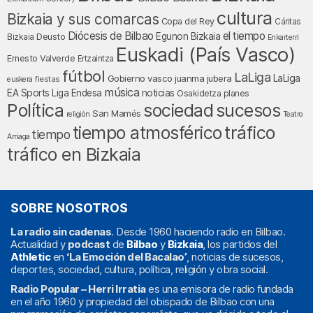
cultura
Bizkaia y sus comarcas
Copa del Rey
Cáritas
Diócesis de Bilbao
el tiempo
Egunon Bizkaia
Deusto
Bizkaia
Enkarterri
Euskadi (País Vasco)
Ernesto Valverde
Ertzaintza
fútbol
LaLiga
LaLiga
Gobierno vasco
juanma jubera
fiestas
euskera
música
EA Sports
Liga Endesa
noticias
Osakidetza
planes
Política
sociedad
sucesos
San Mamés
religión
Teatro
tráfico
tiempo atmosférico
tiempo
Arriaga
tráfico en Bizkaia
SOBRE NOSOTROS
La radio sin cadenas
. Desde 1960 haciendo radio en Bilbao.
Actualidad y
podcast
de
Bilbao
y
Bizkaia
, los partidos del
Athletic
en
‘La Emoción del Bacalao’
, noticias de sucesos,
deportes, sociedad, cultura, política, religión y obra social.
Radio Popular – Herri Irratia
es una emisora de radio fundada
en el año 1960 y propiedad del obispado de Bilbao con una