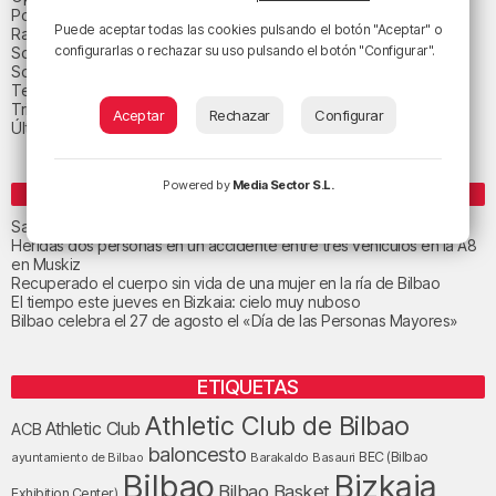
Política
Puede aceptar todas las cookies pulsando el botón "Aceptar" o
Radio Popular-Herri Irratia
configurarlas o rechazar su uso pulsando el botón "Configurar".
Social y religión
Sociedad
Tecnología
Triple B
Aceptar
Rechazar
Configurar
Última hora
Powered by
Media Sector S.L.
ENTRADAS RECIENTES
San Juan de Gaztelugatxe cerrará el día del eclipse
Heridas dos personas en un accidente entre tres vehículos en la A8
en Muskiz
Recuperado el cuerpo sin vida de una mujer en la ría de Bilbao
El tiempo este jueves en Bizkaia: cielo muy nuboso
Bilbao celebra el 27 de agosto el «Día de las Personas Mayores»
ETIQUETAS
Athletic Club de Bilbao
Athletic Club
ACB
baloncesto
BEC (Bilbao
ayuntamiento de Bilbao
Barakaldo
Basauri
Bilbao
Bizkaia
Bilbao Basket
Exhibition Center)