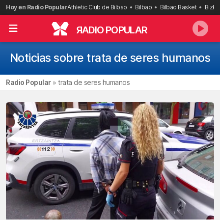
Saltar
Hoy en Radio Popular
Athletic Club de Bilbao
Bilbao
Bilbao Basket
Bizka
al
contenido
R
ADIO POPULAR
Noticias sobre trata de seres humanos
Radio Popular
»
trata de seres humanos