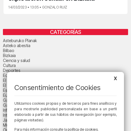
14/03/2023 • 13:05 • GONZALO RUIZ
CATEGORÍAS
Asteburuko Planak
Asteko abestia
Bilbao
Bizkaia
Ciencia y salud
Cultura
Deportes
Economía
X
El paisaje de la semana
El paisaje del día
Consentimiento de Cookies
Espacio patrocinado
Euskadi
Gastronomía
Utilizamos cookies propias y de terceros para fines analíticos y
Gaurko abestia
para mostrarle publicidad personalizada en base a un perfil
Informativos
elaborado a partir de sus hábitos de navegación (por ejemplo,
Internacional
Jaialdi 2025
páginas visitadas).
Música
Para más información consulte la
política de cookies
.
Opinión