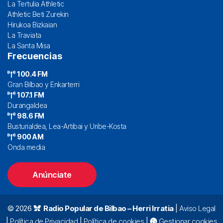
La Tertulia Athletic
Athletic Beti Zurekin
Hirukoa Bizkaian
La Traviata
La Santa Misa
Frecuencias
100.4 FM
Gran Bilbao y Enkarterri
107.1 FM
Durangaldea
98.6 FM
Busturialdea, Lea-Artibai y Uribe-Kosta
900 AM
Onda media
Anúnciate
© 2026
Radio Popular de Bilbao – Herri Irratia
|
Aviso Legal
|
Política de Privacidad
|
Política de cookies
|
Gestionar cookies