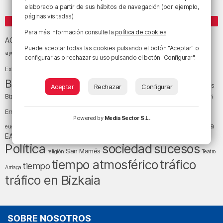
elaborado a partir de sus hábitos de navegación (por ejemplo,
páginas visitadas).
ETIQUETAS
Para más información consulte la
política de cookies
.
Athletic Club de Bilbao
Athletic Club
ACB
Puede aceptar todas las cookies pulsando el botón "Aceptar" o
baloncesto
BEC (Bilbao
ayuntamiento de Bilbao
Barakaldo
Basauri
configurarlas o rechazar su uso pulsando el botón "Configurar".
Bilbao
Bizkaia
Bilbao Basket
Exhibition Center)
cultura
Bizkaia y sus comarcas
Copa del Rey
Cáritas
Aceptar
Rechazar
Configurar
Diócesis de Bilbao
el tiempo
Egunon Bizkaia
Deusto
Bizkaia
Enkarterri
Euskadi (País Vasco)
Ernesto Valverde
Ertzaintza
Powered by
Media Sector S.L.
fútbol
LaLiga
LaLiga
Gobierno vasco
juanma jubera
fiestas
euskera
música
EA Sports
Liga Endesa
noticias
Osakidetza
planes
Política
sociedad
sucesos
San Mamés
religión
Teatro
tráfico
tiempo atmosférico
tiempo
Arriaga
tráfico en Bizkaia
SOBRE NOSOTROS