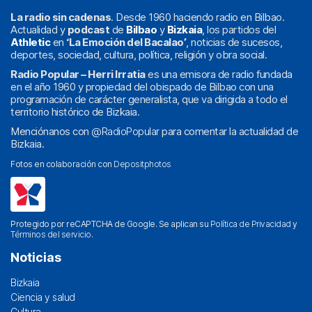
La radio sin cadenas
. Desde 1960 haciendo radio en Bilbao.
Actualidad y
podcast
de
Bilbao
y
Bizkaia
, los partidos del
Athletic
en
‘La Emoción del Bacalao’
, noticias de sucesos,
deportes, sociedad, cultura, política, religión y obra social.
Radio Popular – Herri Irratia
es una emisora de radio fundada
en el año 1960 y propiedad del obispado de Bilbao con una
programación de carácter generalista, que va dirigida a todo el
territorio histórico de Bizkaia.
Menciónanos con
@RadioPopular
para comentar la actualidad de
Bizkaia.
Fotos en colaboración con
Depositphotos
Protegido por reCAPTCHA de Google. Se aplican su
Política de Privacidad
y
Términos del servicio
.
Noticias
Bizkaia
Ciencia y salud
Cultura