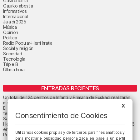
Gastronomía
Gaurko abestia
Informativos
Internacional
Jaialdi 2025
Música
Opinión
Política
Radio Popular-Herri Irratia
Social y religión
Sociedad
Tecnología
Triple B
Última hora
ENTRADAS RECIENTES
Un total de 124 centros de Infantil y Primaria de Euskadi realizarán
mejoras con una inversión de 19,3 millones
X
El tiempo este viernes en Bizkaia: subida notable de las
temperaturas máximas
Consentimiento de Cookies
San Juan de Gaztelugatxe cerrará el día del eclipse
Heridas dos personas en un accidente entre tres vehículos en la A8
en Muskiz
Utilizamos cookies propias y de terceros para fines analíticos y
Recuperado el cuerpo sin vida de una mujer en la ría de Bilbao
para mostrarle publicidad personalizada en base a un perfil