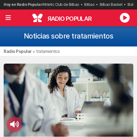
Saltar
Hoy en Radio Popular
Athletic Club de Bilbao
Bilbao
Bilbao Basket
Bizka
al
contenido
R
ADIO POPULAR
Noticias sobre tratamientos
Radio Popular
»
tratamientos