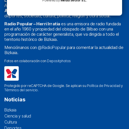
La radio sin cadenas
. Desde 1960 haciendo radio en Bilbao.
Powered by
Media Sector S.L.
Actualidad y
podcast
de
Bilbao
y
Bizkaia
, los partidos del
Athletic
en
‘La Emoción del Bacalao’
, noticias de sucesos,
deportes, sociedad, cultura, política, religión y obra social.
Radio Popular – Herri Irratia
es una emisora de radio fundada
en el año 1960 y propiedad del obispado de Bilbao con una
programación de carácter generalista, que va dirigida a todo el
territorio histórico de Bizkaia.
Menciónanos con
@RadioPopular
para comentar la actualidad de
Bizkaia.
Fotos en colaboración con
Depositphotos
Protegido por reCAPTCHA de Google. Se aplican su
Política de Privacidad
y
Términos del servicio
.
Noticias
Bizkaia
Ciencia y salud
Cultura
Deportes