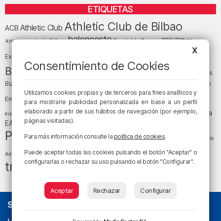
ETIQUETAS
Athletic Club de Bilbao
Athletic Club
ACB
baloncesto
BEC (Bilbao
ayuntamiento de Bilbao
Barakaldo
Basauri
Bilbao
Bizkaia
X
Bilbao Basket
Exhibition Center)
Consentimiento de Cookies
cultura
Bizkaia y sus comarcas
Copa del Rey
Cáritas
Diócesis de Bilbao
el tiempo
Egunon Bizkaia
Deusto
Bizkaia
Enkarterri
Euskadi (País Vasco)
Utilizamos cookies propias y de terceros para fines analíticos y
Ernesto Valverde
Ertzaintza
para mostrarle publicidad personalizada en base a un perfil
fútbol
LaLiga
elaborado a partir de sus hábitos de navegación (por ejemplo,
LaLiga
Gobierno vasco
juanma jubera
fiestas
euskera
páginas visitadas).
música
EA Sports
Liga Endesa
noticias
Osakidetza
planes
Política
sociedad
sucesos
Para más información consulte la
política de cookies
.
San Mamés
religión
Teatro
tráfico
tiempo atmosférico
tiempo
Puede aceptar todas las cookies pulsando el botón "Aceptar" o
Arriaga
configurarlas o rechazar su uso pulsando el botón "Configurar".
tráfico en Bizkaia
Aceptar
Rechazar
Configurar
SOBRE NOSOTROS