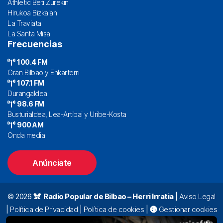
Athletic Beti Zurekin
Hirukoa Bizkaian
La Traviata
La Santa Misa
Frecuencias
100.4 FM
Gran Bilbao y Enkarterri
107.1 FM
Durangaldea
98.6 FM
Busturialdea, Lea-Artibai y Uribe-Kosta
900 AM
Onda media
Anúnciate
© 2026
Radio Popular de Bilbao – Herri Irratia
|
Aviso Legal
|
Política de Privacidad
|
Política de cookies
|
Gestionar cookies
Alda. Mazarredo, 47 – 7º 48009 Bilbao |
94 423 92 00
|