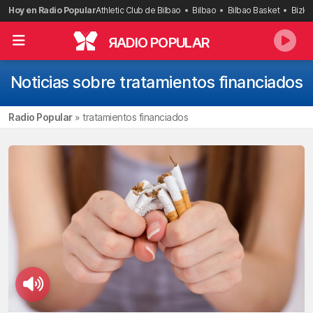
Saltar
Hoy en Radio Popular
Athletic Club de Bilbao
Bilbao
Bilbao Basket
Bizka
al
contenido
R
ADIO POPULAR
Noticias sobre tratamientos financiados
Radio Popular
»
tratamientos financiados