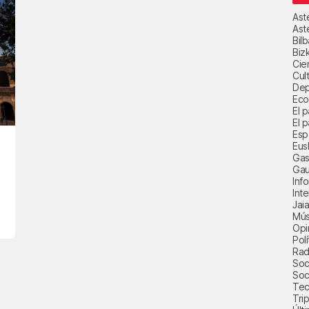
Ast
Ast
Bil
Biz
Cie
Cul
Dep
Eco
El 
El p
Esp
Eus
Gas
Gau
Inf
Int
Jai
Mús
Opi
Polí
Radi
Soci
Soc
Tec
Trip