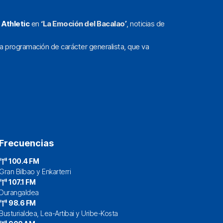
l
Athletic
en
‘La Emoción del Bacalao’
, noticias de
a programación de carácter generalista, que va
Frecuencias
100.4 FM
Gran Bilbao y Enkarterri
107.1 FM
Durangaldea
98.6 FM
Busturialdea, Lea-Artibai y Uribe-Kosta