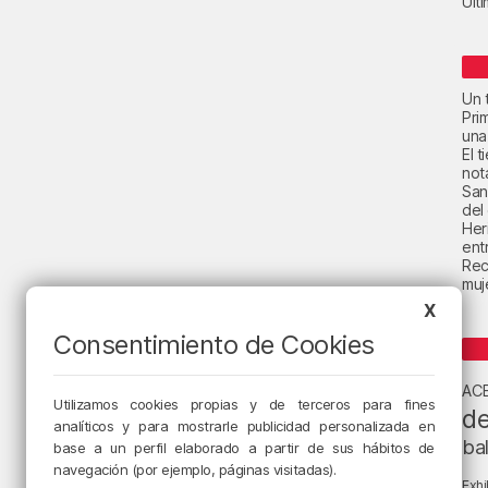
Últ
Un t
Pri
una
El 
not
San
del
Her
ent
Rec
muje
X
Consentimiento de Cookies
AC
Utilizamos cookies propias y de terceros para fines
de
analíticos y para mostrarle publicidad personalizada en
ba
base a un perfil elaborado a partir de sus hábitos de
navegación (por ejemplo, páginas visitadas).
Exhi