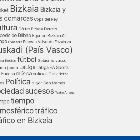
Bizkaia
Bizkaia y
sket
s comarcas
Copa del Rey
ltura
Deusto
Cáritas Bizkaia
cesis de Bilbao
el
Egunon Bizkaia
mpo
Ernesto Valverde
Ertzaintza
Enkarterri
uskadi (País Vasco)
fútbol
Gobierno vasco
fiestas
era
LaLiga
LaLiga EA Sports
nma jubera
música
a Endesa
noticias
Osakidetza
Política
San Mamés
nes
religión
ociedad
sucesos
Teatro Arriaga
tiempo
empo
tráfico
mosférico
áfico en Bizkaia