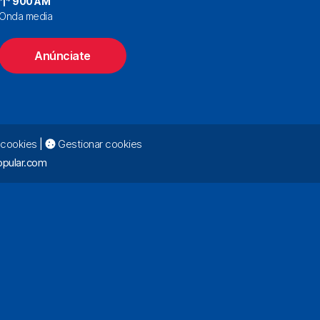
900 AM
Onda media
Anúnciate
e cookies
|
Gestionar cookies
pular.com