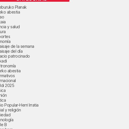
eburuko Planak
eko abestia
bao
kaia
ncia y salud
tura
ortes
nomía
paisaje de la semana
aisaje del día
acio patrocinado
kadi
tronomía
rko abestia
ormativos
ernacional
aldi 2025
ica
nión
tica
o Popular-Herri Irratia
al y religión
iedad
nología
le B