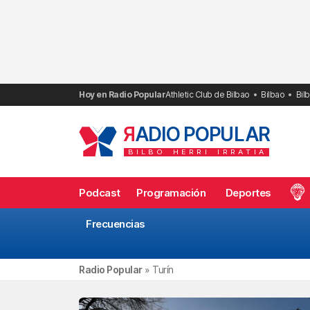
Saltar
al
contenido
Hoy en Radio Popular
Athletic Club de Bilbao
Bilbao
Bil
R
ADIO POPULAR
BILBO
HERRI
IRRATIA
Podcast
Programación
Deportes
Frecuencias
Radio Popular
»
Turín