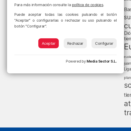
Para más información consulte la
política de cookies
.
Ba
Puede aceptar todas las cookies pulsando el botón
su
"Aceptar" o configurarlas o rechazar su uso pulsando el
cu
botón "Configurar".
Dió
tie
Aceptar
Rechazar
Configurar
E
eusk
Powered by
Media Sector S.L.
jua
Lig
pla
s
ti
at
tr