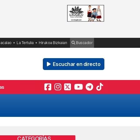
Bacalao
La Tertulia
Hirukoa Bizkaian
Buscador
Escuchar en directo
as
CATEGORÍAS