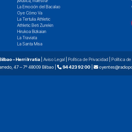
¡Música, maestra!
La Emoción del Bacalao
Oye Cómo Va
La Tertulia Athletic
Athletic Beti Zurekin
Hirukoa Bizkaian
La Traviata
La Santa Misa
lbao – Herri Irratia
|
Aviso Legal
|
Política de Privacidad
|
Política d
arredo, 47 – 7º 48009 Bilbao |
94 423 92 00
|
oyentes@radiopo