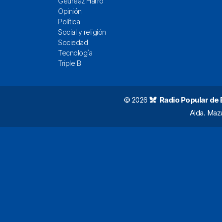
Geureaz Harro
Opinión
Política
Social y religión
Sociedad
Tecnología
Triple B
© 2026
Radio Popular de Bi
Alda. Maz