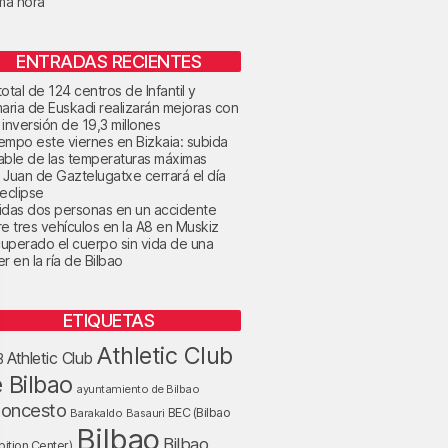
ima hora
ENTRADAS RECIENTES
otal de 124 centros de Infantil y
maria de Euskadi realizarán mejoras con
 inversión de 19,3 millones
tiempo este viernes en Bizkaia: subida
able de las temperaturas máximas
 Juan de Gaztelugatxe cerrará el día
 eclipse
idas dos personas en un accidente
re tres vehículos en la A8 en Muskiz
uperado el cuerpo sin vida de una
r en la ría de Bilbao
ETIQUETAS
Athletic Club
Athletic Club
B
 Bilbao
ayuntamiento de Bilbao
loncesto
BEC (Bilbao
Barakaldo
Basauri
Bilbao
Bilbao
bition Center)