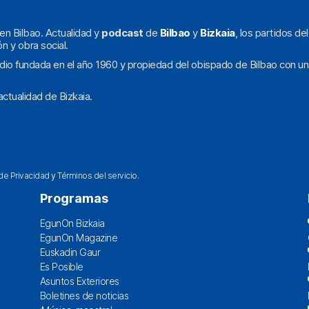
en Bilbao. Actualidad y
podcast
de
Bilbao
y
Bizkaia
, los partidos de
ón y obra social.
dio fundada en el año 1960 y propiedad del obispado de Bilbao con un
ctualidad de Bizkaia.
 de Privacidad
y
Términos del servicio
.
Programas
EgunOn Bizkaia
EgunOn Magazine
Euskadin Gaur
Es Posible
Asuntos Exteriores
Boletines de noticias