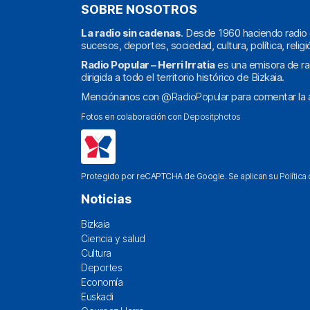
SOBRE NOSOTROS
La radio sin cadenas
. Desde 1960 haciendo radio 
sucesos, deportes, sociedad, cultura, política, religi
Radio Popular – Herri Irratia
es una emisora de ra
dirigida a todo el territorio histórico de Bizkaia.
Menciónanos con
@RadioPopular
para comentar la a
Fotos en colaboración con
Depositphotos
Protegido por reCAPTCHA de Google. Se aplican su
Política
Noticias
Bizkaia
Ciencia y salud
Cultura
Deportes
Economía
Euskadi