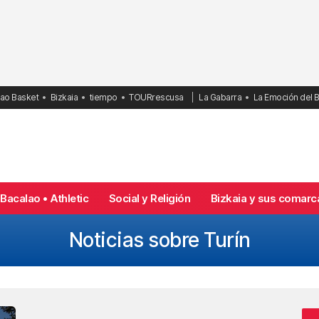
bao Basket
Bizkaia
tiempo
TOURrescusa
La Gabarra
La Emoción del 
Bacalao • Athletic
Social y Religión
Bizkaia y sus comarc
Noticias sobre Turín