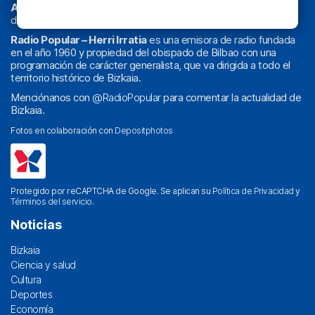
Athletic
en
‘La Emoción del Bacalao’
, noticias de sucesos,
deportes, sociedad, cultura, política, religión y obra social.
Radio Popular – Herri Irratia
es una emisora de radio fundada
en el año 1960 y propiedad del obispado de Bilbao con una
programación de carácter generalista, que va dirigida a todo el
territorio histórico de Bizkaia.
Menciónanos con
@RadioPopular
para comentar la actualidad de
Bizkaia.
Fotos en colaboración con
Depositphotos
Protegido por reCAPTCHA de Google. Se aplican su
Política de Privacidad
y
Términos del servicio
.
Noticias
Bizkaia
Ciencia y salud
Cultura
Deportes
Economía