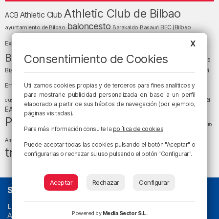
Athletic Club de Bilbao
Athletic Club
ACB
baloncesto
BEC (Bilbao
ayuntamiento de Bilbao
Barakaldo
Basauri
Bilbao
Bizkaia
Bilbao Basket
X
Exhibition Center)
cultura
Bizkaia y sus comarcas
Consentimiento de Cookies
Copa del Rey
Cáritas
Diócesis de Bilbao
el tiempo
Egunon Bizkaia
Deusto
Bizkaia
Enkarterri
Euskadi (País Vasco)
Ernesto Valverde
Utilizamos cookies propias y de terceros para fines analíticos y
Ertzaintza
fútbol
para mostrarle publicidad personalizada en base a un perfil
LaLiga
LaLiga
Gobierno vasco
juanma jubera
fiestas
euskera
elaborado a partir de sus hábitos de navegación (por ejemplo,
música
EA Sports
Liga Endesa
noticias
Osakidetza
planes
páginas visitadas).
Política
sociedad
sucesos
San Mamés
religión
Teatro
Para más información consulte la
política de cookies
.
tráfico
tiempo atmosférico
tiempo
Arriaga
Puede aceptar todas las cookies pulsando el botón "Aceptar" o
tráfico en Bizkaia
configurarlas o rechazar su uso pulsando el botón "Configurar".
Aceptar
Rechazar
Configurar
SOBRE NOSOTROS
La radio sin cadenas
. Desde 1960 haciendo radio en Bilbao.
Powered by
Media Sector S.L.
Actualidad y
podcast
de
Bilbao
y
Bizkaia
, los partidos del