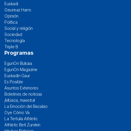
Euskadi
Geureaz Harro
Opinión
Política
Social y religión
Sociedad
Tecnología
Triple B
Programas
EgunOn Bizkaia
EgunOn Magazine
Euskadin Gaur
Es Posible
Asuntos Exteriores
Boletines de noticias
¡Música, maestra!
La Emoción del Bacalao
Oye Cómo Va
La Tertulia Athletic
Athletic Beti Zurekin
Hirukoa Bizkaian