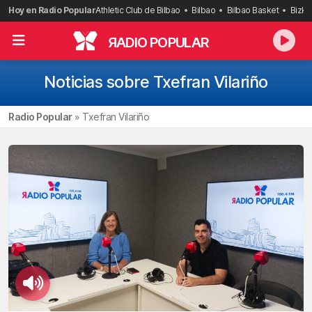
Saltar
Hoy en Radio Popular
Athletic Club de Bilbao
Bilbao
Bilbao Basket
Bizka
al
contenido
R
ADIO POPULAR
Noticias sobre Txefran Vilariño
Radio Popular
»
Txefran Vilariño