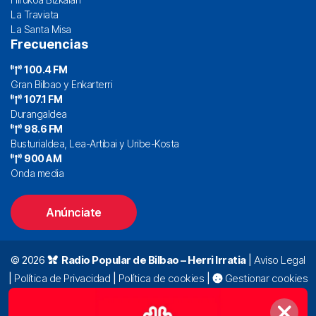
La Traviata
La Santa Misa
Frecuencias
100.4 FM
Gran Bilbao y Enkarterri
107.1 FM
Durangaldea
98.6 FM
Busturialdea, Lea-Artibai y Uribe-Kosta
900 AM
Onda media
Anúnciate
© 2026
Radio Popular de Bilbao – Herri Irratia
|
Aviso Legal
|
Política de Privacidad
|
Política de cookies
|
Gestionar cookies
Alda. Mazarredo, 47 – 7º 48009 Bilbao |
94 423 92 00
|
oyentes@radiopopular.com