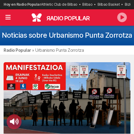
Saltar
Hoy en Radio Popular
Athletic Club de Bilbao
Bilbao
Bilbao Basket
Bizka
al
contenido
R
ADIO POPULAR
Noticias sobre Urbanismo Punta Zorrotza
Radio Popular
»
Urbanismo Punta Zorrotza