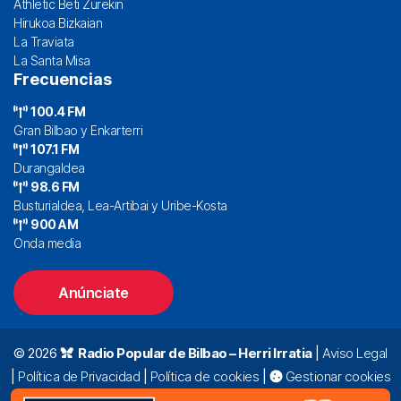
Athletic Beti Zurekin
Hirukoa Bizkaian
La Traviata
La Santa Misa
Frecuencias
100.4 FM
Gran Bilbao y Enkarterri
107.1 FM
Durangaldea
98.6 FM
Busturialdea, Lea-Artibai y Uribe-Kosta
900 AM
Onda media
Anúnciate
© 2026
Radio Popular de Bilbao – Herri Irratia
|
Aviso Legal
|
Política de Privacidad
|
Política de cookies
|
Gestionar cookies
Alda. Mazarredo, 47 – 7º 48009 Bilbao |
94 423 92 00
|