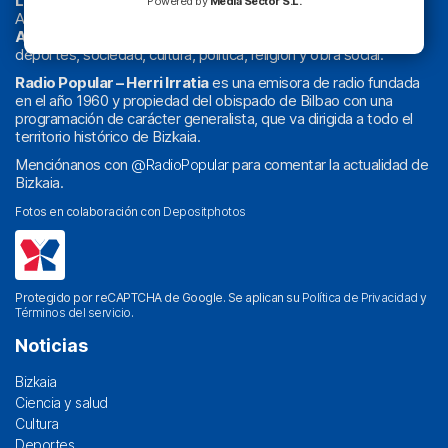
La radio sin cadenas
. Desde 1960 haciendo radio en Bilbao.
Powered by
Media Sector S.L.
Actualidad y
podcast
de
Bilbao
y
Bizkaia
, los partidos del
Athletic
en
‘La Emoción del Bacalao’
, noticias de sucesos,
deportes, sociedad, cultura, política, religión y obra social.
Radio Popular – Herri Irratia
es una emisora de radio fundada
en el año 1960 y propiedad del obispado de Bilbao con una
programación de carácter generalista, que va dirigida a todo el
territorio histórico de Bizkaia.
Menciónanos con
@RadioPopular
para comentar la actualidad de
Bizkaia.
Fotos en colaboración con
Depositphotos
Protegido por reCAPTCHA de Google. Se aplican su
Política de Privacidad
y
Términos del servicio
.
Noticias
Bizkaia
Ciencia y salud
Cultura
Deportes