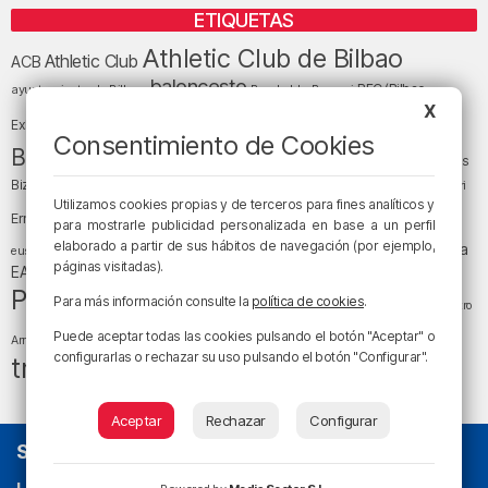
ETIQUETAS
Athletic Club de Bilbao
Athletic Club
ACB
baloncesto
BEC (Bilbao
ayuntamiento de Bilbao
Barakaldo
Basauri
Bilbao
Bizkaia
X
Bilbao Basket
Exhibition Center)
Consentimiento de Cookies
cultura
Bizkaia y sus comarcas
Copa del Rey
Cáritas
Diócesis de Bilbao
el tiempo
Egunon Bizkaia
Deusto
Bizkaia
Enkarterri
Euskadi (País Vasco)
Utilizamos cookies propias y de terceros para fines analíticos y
Ernesto Valverde
Ertzaintza
para mostrarle publicidad personalizada en base a un perfil
fútbol
LaLiga
elaborado a partir de sus hábitos de navegación (por ejemplo,
LaLiga
Gobierno vasco
juanma jubera
fiestas
euskera
páginas visitadas).
música
EA Sports
Liga Endesa
noticias
Osakidetza
planes
Política
sociedad
sucesos
Para más información consulte la
política de cookies
.
San Mamés
religión
Teatro
tráfico
tiempo atmosférico
tiempo
Puede aceptar todas las cookies pulsando el botón "Aceptar" o
Arriaga
configurarlas o rechazar su uso pulsando el botón "Configurar".
tráfico en Bizkaia
Aceptar
Rechazar
Configurar
SOBRE NOSOTROS