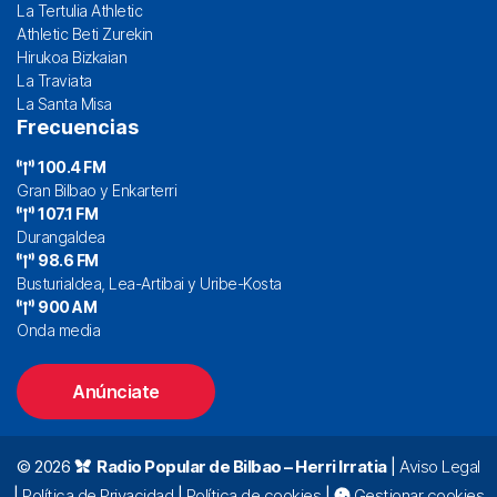
La Tertulia Athletic
Athletic Beti Zurekin
Hirukoa Bizkaian
La Traviata
La Santa Misa
Frecuencias
100.4 FM
Gran Bilbao y Enkarterri
107.1 FM
Durangaldea
98.6 FM
Busturialdea, Lea-Artibai y Uribe-Kosta
900 AM
Onda media
Anúnciate
© 2026
Radio Popular de Bilbao – Herri Irratia
|
Aviso Legal
|
Política de Privacidad
|
Política de cookies
|
Gestionar cookies