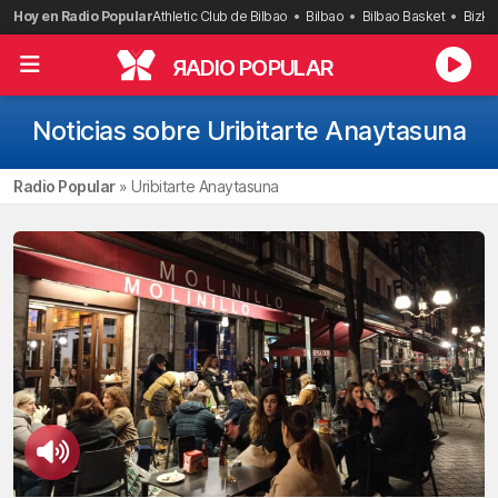
Saltar
Hoy en Radio Popular
Athletic Club de Bilbao
Bilbao
Bilbao Basket
Bizka
al
contenido
R
ADIO POPULAR
Noticias sobre Uribitarte Anaytasuna
Radio Popular
»
Uribitarte Anaytasuna