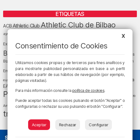
ETIQUETAS
Athletic Club de Bilbao
Athletic Club
ACB
baloncesto
BEC (Bilbao
ayuntamiento de Bilbao
Barakaldo
Basauri
X
Bilbao
Bizkaia
Bilbao Basket
Consentimiento de Cookies
Exhibition Center)
cultura
Bizkaia y sus comarcas
Copa del Rey
Cáritas
Diócesis de Bilbao
el tiempo
Egunon Bizkaia
Deusto
Bizkaia
Enkarterri
Utilizamos cookies propias y de terceros para fines analíticos y
Euskadi (País Vasco)
para mostrarle publicidad personalizada en base a un perfil
Ernesto Valverde
Ertzaintza
elaborado a partir de sus hábitos de navegación (por ejemplo,
fútbol
LaLiga
LaLiga
Gobierno vasco
juanma jubera
fiestas
euskera
páginas visitadas).
música
EA Sports
Liga Endesa
noticias
Osakidetza
planes
Para más información consulte la
política de cookies
.
Política
sociedad
sucesos
San Mamés
religión
Teatro
Puede aceptar todas las cookies pulsando el botón "Aceptar" o
tráfico
tiempo atmosférico
tiempo
Arriaga
configurarlas o rechazar su uso pulsando el botón "Configurar".
tráfico en Bizkaia
Aceptar
Rechazar
Configurar
SOBRE NOSOTROS