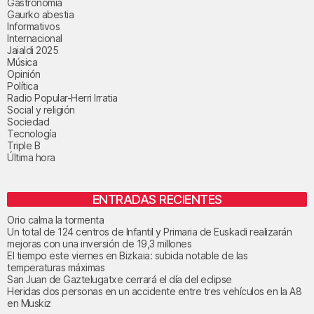
Gastronomía
Gaurko abestia
Informativos
Internacional
Jaialdi 2025
Música
Opinión
Política
Radio Popular-Herri Irratia
Social y religión
Sociedad
Tecnología
Triple B
Última hora
ENTRADAS RECIENTES
Orio calma la tormenta
Un total de 124 centros de Infantil y Primaria de Euskadi realizarán
mejoras con una inversión de 19,3 millones
El tiempo este viernes en Bizkaia: subida notable de las
temperaturas máximas
San Juan de Gaztelugatxe cerrará el día del eclipse
Heridas dos personas en un accidente entre tres vehículos en la A8
en Muskiz