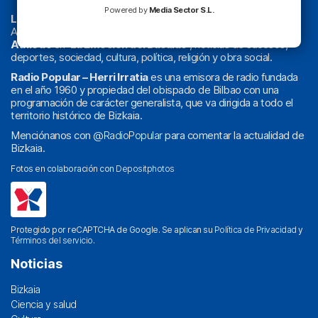
Powered by
Media Sector S.L.
La radio sin cadenas
. Desde 1960 haciendo radio en Bilbao.
Actualidad y
podcast
de
Bilbao
y
Bizkaia
, los partidos del
Athletic
en
‘La Emoción del Bacalao’
, noticias de sucesos,
deportes, sociedad, cultura, política, religión y obra social.
Radio Popular – Herri Irratia
es una emisora de radio fundada
en el año 1960 y propiedad del obispado de Bilbao con una
programación de carácter generalista, que va dirigida a todo el
territorio histórico de Bizkaia.
Menciónanos con
@RadioPopular
para comentar la actualidad de
Bizkaia.
Fotos en colaboración con
Depositphotos
Protegido por reCAPTCHA de Google. Se aplican su
Política de Privacidad
y
Términos del servicio
.
Noticias
Bizkaia
Ciencia y salud