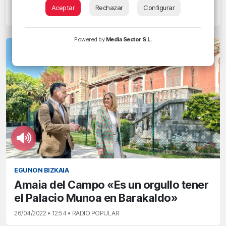
Planes para este fin de semana en Bilbao: del 1 al
Aceptar
Rechazar
Configurar
3 de julio
Powered by
Media Sector S.L.
EGUNON BIZKAIA
Amaia del Campo «Es un orgullo tener
el Palacio Munoa en Barakaldo»
26/04/2022 • 12:54 • RADIO POPULAR