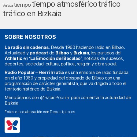
tráfico
tiempo atmosférico
tiempo
Arriaga
tráfico en Bizkaia
SOBRE NOSOTROS
La radio sin cadenas
. Desde 1960 haciendo radio en Bilbao.
Actualidad y
podcast
de
Bilbao
y
Bizkaia
, los partidos del
Athletic
en
‘La Emoción del Bacalao’
, noticias de sucesos,
deportes, sociedad, cultura, política, religión y obra social.
Radio Popular – Herri Irratia
es una emisora de radio fundada
en el año 1960 y propiedad del obispado de Bilbao con una
programación de carácter generalista, que va dirigida a todo el
territorio histórico de Bizkaia.
Menciónanos con
@RadioPopular
para comentar la actualidad de
Bizkaia.
Fotos en colaboración con
Depositphotos