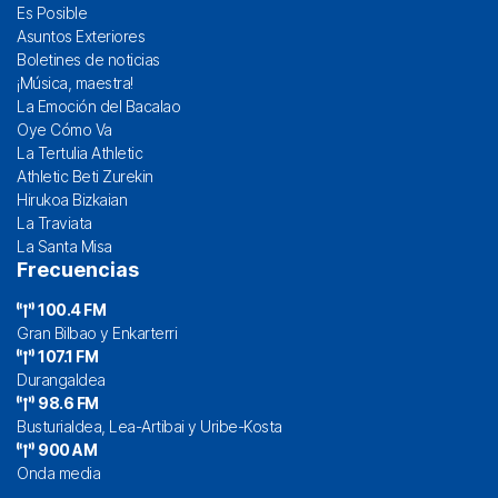
Es Posible
Asuntos Exteriores
Boletines de noticias
¡Música, maestra!
La Emoción del Bacalao
Oye Cómo Va
La Tertulia Athletic
Athletic Beti Zurekin
Hirukoa Bizkaian
La Traviata
La Santa Misa
Frecuencias
100.4 FM
Gran Bilbao y Enkarterri
107.1 FM
Durangaldea
98.6 FM
Busturialdea, Lea-Artibai y Uribe-Kosta
900 AM
Onda media