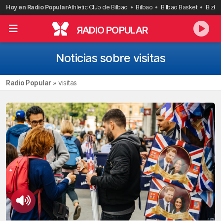
Saltar
Hoy en Radio Popular
Athletic Club de Bilbao
Bilbao
Bilbao Basket
Bizka
al
contenido
R
ADIO POPULAR
Noticias sobre visitas
Radio Popular
»
visitas