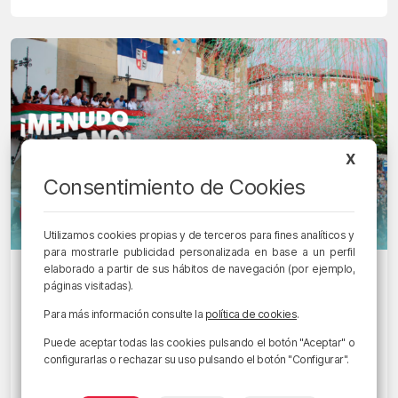
X
Consentimiento de Cookies
Utilizamos cookies propias y de terceros para fines analíticos y
para mostrarle publicidad personalizada en base a un perfil
elaborado a partir de sus hábitos de navegación (por ejemplo,
PLANEANDO BIZKAIA
páginas visitadas).
Este fin de semana: Fiestas de San
Pedro, Bilboko Kalealdia, Getxo Jazz y
Para más información consulte la
política de cookies
.
mucho más
Puede aceptar todas las cookies pulsando el botón "Aceptar" o
configurarlas o rechazar su uso pulsando el botón "Configurar".
30/06/2022 • 13:16 • RADIO POPULAR - HERRI IRRATIA