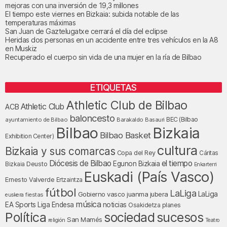
mejoras con una inversión de 19,3 millones
El tiempo este viernes en Bizkaia: subida notable de las
temperaturas máximas
San Juan de Gaztelugatxe cerrará el día del eclipse
Heridas dos personas en un accidente entre tres vehículos en la A8
en Muskiz
Recuperado el cuerpo sin vida de una mujer en la ría de Bilbao
ETIQUETAS
Athletic Club de Bilbao
Athletic Club
ACB
baloncesto
BEC (Bilbao
ayuntamiento de Bilbao
Barakaldo
Basauri
Bilbao
Bizkaia
Bilbao Basket
Exhibition Center)
cultura
Bizkaia y sus comarcas
Copa del Rey
Cáritas
Diócesis de Bilbao
el tiempo
Egunon Bizkaia
Deusto
Bizkaia
Enkarterri
Euskadi (País Vasco)
Ernesto Valverde
Ertzaintza
fútbol
LaLiga
LaLiga
Gobierno vasco
juanma jubera
fiestas
euskera
música
EA Sports
Liga Endesa
noticias
Osakidetza
planes
Política
sociedad
sucesos
San Mamés
religión
Teatro