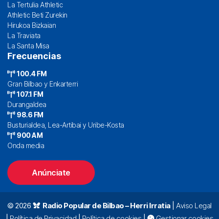
La Tertulia Athletic
Athletic Beti Zurekin
Hirukoa Bizkaian
La Traviata
La Santa Misa
Frecuencias
100.4 FM
Gran Bilbao y Enkarterri
107.1 FM
Durangaldea
98.6 FM
Busturialdea, Lea-Artibai y Uribe-Kosta
900 AM
Onda media
Anúnciate
© 2026
Radio Popular de Bilbao – Herri Irratia
|
Aviso Legal
|
Política de Privacidad
|
Política de cookies
|
Gestionar cookies