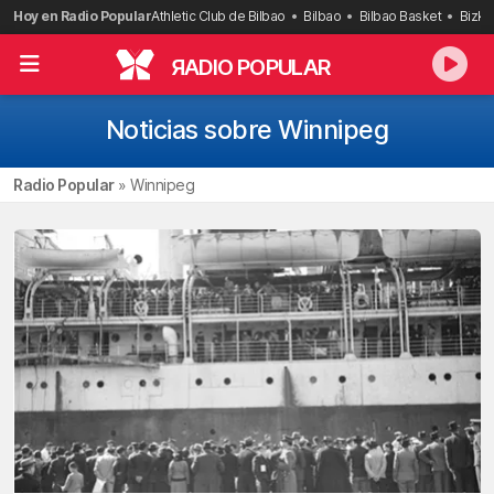
Saltar
Hoy en Radio Popular
Athletic Club de Bilbao
Bilbao
Bilbao Basket
Bizka
al
contenido
R
ADIO POPULAR
Noticias sobre Winnipeg
Radio Popular
»
Winnipeg