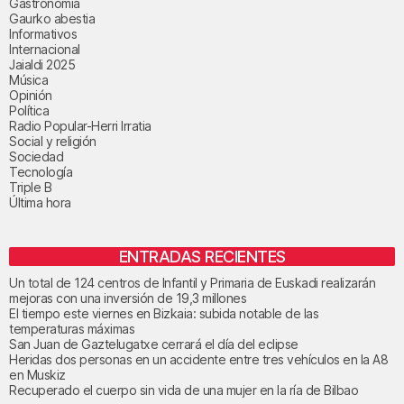
Gastronomía
Gaurko abestia
Informativos
Internacional
Jaialdi 2025
Música
Opinión
Política
Radio Popular-Herri Irratia
Social y religión
Sociedad
Tecnología
Triple B
Última hora
ENTRADAS RECIENTES
Un total de 124 centros de Infantil y Primaria de Euskadi realizarán
mejoras con una inversión de 19,3 millones
El tiempo este viernes en Bizkaia: subida notable de las
temperaturas máximas
San Juan de Gaztelugatxe cerrará el día del eclipse
Heridas dos personas en un accidente entre tres vehículos en la A8
en Muskiz
Recuperado el cuerpo sin vida de una mujer en la ría de Bilbao