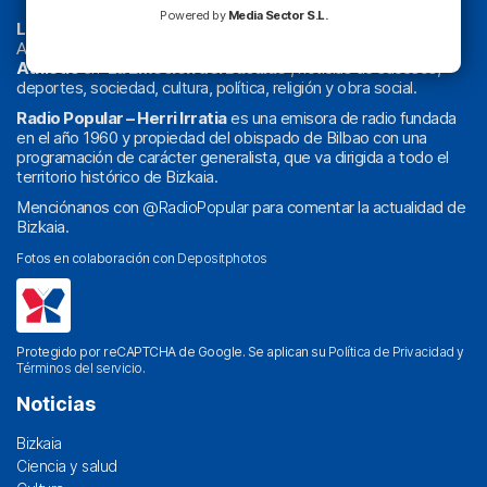
Powered by
Media Sector S.L.
La radio sin cadenas
. Desde 1960 haciendo radio en Bilbao.
Actualidad y
podcast
de
Bilbao
y
Bizkaia
, los partidos del
Athletic
en
‘La Emoción del Bacalao’
, noticias de sucesos,
deportes, sociedad, cultura, política, religión y obra social.
Radio Popular – Herri Irratia
es una emisora de radio fundada
en el año 1960 y propiedad del obispado de Bilbao con una
programación de carácter generalista, que va dirigida a todo el
territorio histórico de Bizkaia.
Menciónanos con
@RadioPopular
para comentar la actualidad de
Bizkaia.
Fotos en colaboración con
Depositphotos
Protegido por reCAPTCHA de Google. Se aplican su
Política de Privacidad
y
Términos del servicio
.
Noticias
Bizkaia
Ciencia y salud