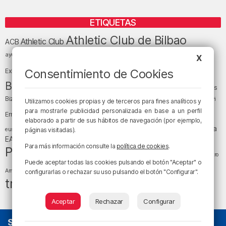
ETIQUETAS
Athletic Club de Bilbao
Athletic Club
ACB
baloncesto
BEC (Bilbao
ayuntamiento de Bilbao
Barakaldo
Basauri
X
Bilbao
Bizkaia
Bilbao Basket
Consentimiento de Cookies
Exhibition Center)
cultura
Bizkaia y sus comarcas
Copa del Rey
Cáritas
Diócesis de Bilbao
el tiempo
Egunon Bizkaia
Deusto
Bizkaia
Enkarterri
Utilizamos cookies propias y de terceros para fines analíticos y
Euskadi (País Vasco)
para mostrarle publicidad personalizada en base a un perfil
Ernesto Valverde
Ertzaintza
elaborado a partir de sus hábitos de navegación (por ejemplo,
fútbol
LaLiga
LaLiga
Gobierno vasco
juanma jubera
fiestas
euskera
páginas visitadas).
música
EA Sports
Liga Endesa
noticias
Osakidetza
planes
Para más información consulte la
política de cookies
.
Política
sociedad
sucesos
San Mamés
religión
Teatro
Puede aceptar todas las cookies pulsando el botón "Aceptar" o
tráfico
tiempo atmosférico
tiempo
Arriaga
configurarlas o rechazar su uso pulsando el botón "Configurar".
tráfico en Bizkaia
Aceptar
Rechazar
Configurar
SOBRE NOSOTROS