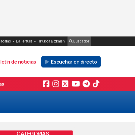
Bacalao
La Tertulia
Hirukoa Bizkaian
Buscador
etín de noticias
Escuchar en directo
as
CATEGORÍAS