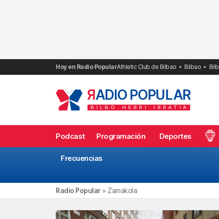
Saltar
al
contenido
Hoy en Radio Popular
Athletic Club de Bilbao
Bilbao
Bil
R
ADIO POPULAR
BILBO
HERRI
IRRATIA
Podcast
Programación
Deportes
Frecuencias
Radio Popular
»
Zamakola