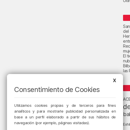
Últ
San
del
Her
ent
Rec
muje
El 
nub
Bil
las
X
Consentimiento de Cookies
AC
de
Utilizamos cookies propias y de terceros para fines
analíticos y para mostrarle publicidad personalizada en
ba
base a un perfil elaborado a partir de sus hábitos de
navegación (por ejemplo, páginas visitadas).
Exhi