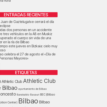
ima hora
ENTRADAS RECIENTES
 Juan de Gaztelugatxe cerrará el día
 eclipse
idas dos personas en un accidente
re tres vehículos en la A8 en Muskiz
uperado el cuerpo sin vida de una
r en la ría de Bilbao
tiempo este jueves en Bizkaia: cielo muy
oso
bao celebra el 27 de agosto el «Día de
 Personas Mayores»
ETIQUETAS
Athletic Club
Athletic Club
B
 Bilbao
ayuntamiento de Bilbao
loncesto
BEC (Bilbao
Barakaldo
Basauri
Bilbao
Bilbao
bition Center)