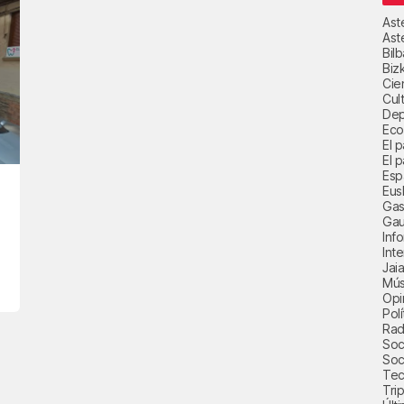
Ast
Ast
Bil
Biz
Cie
Cul
Dep
Eco
El 
El p
Esp
Eus
Gas
Gau
Inf
Int
Jai
Mús
Opi
Polí
Radi
Soci
Soc
Tec
Trip