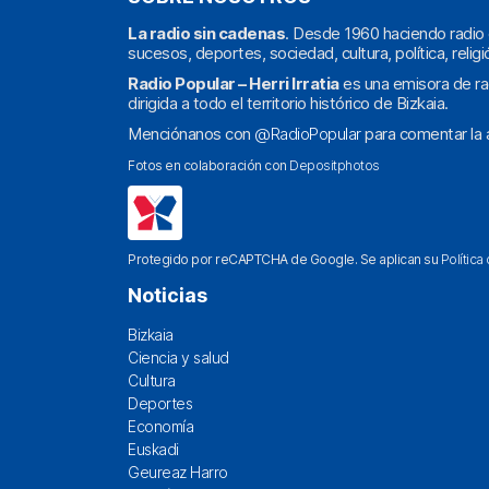
La radio sin cadenas
. Desde 1960 haciendo radio 
sucesos, deportes, sociedad, cultura, política, religi
Radio Popular – Herri Irratia
es una emisora de ra
dirigida a todo el territorio histórico de Bizkaia.
Menciónanos con
@RadioPopular
para comentar la a
Fotos en colaboración con
Depositphotos
Protegido por reCAPTCHA de Google. Se aplican su
Política
Noticias
Bizkaia
Ciencia y salud
Cultura
Deportes
Economía
Euskadi
Geureaz Harro