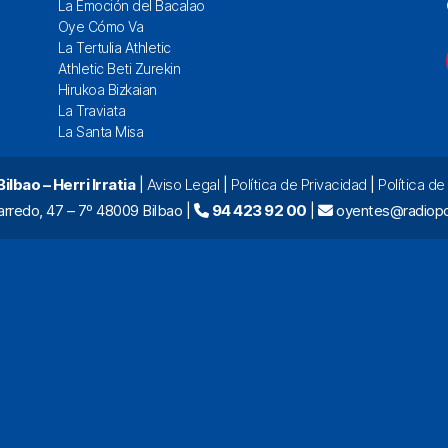
La Emoción del Bacalao
Oye Cómo Va
La Tertulia Athletic
Athletic Beti Zurekin
Hirukoa Bizkaian
La Traviata
La Santa Misa
lbao – Herri Irratia
|
Aviso Legal
|
Política de Privacidad
|
Política d
arredo, 47 – 7º 48009 Bilbao |
94 423 92 00
|
oyentes@radiopo