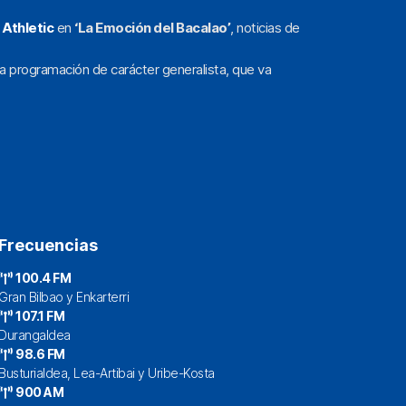
l
Athletic
en
‘La Emoción del Bacalao’
, noticias de
a programación de carácter generalista, que va
Frecuencias
100.4 FM
Gran Bilbao y Enkarterri
107.1 FM
Durangaldea
98.6 FM
Busturialdea, Lea-Artibai y Uribe-Kosta
900 AM