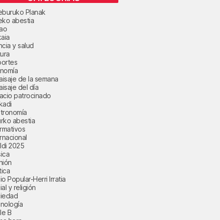
eburuko Planak
eko abestia
bao
kaia
ncia y salud
tura
ortes
nomía
paisaje de la semana
aisaje del día
acio patrocinado
kadi
tronomía
rko abestia
ormativos
ernacional
aldi 2025
ica
nión
tica
o Popular-Herri Irratia
al y religión
iedad
nología
le B