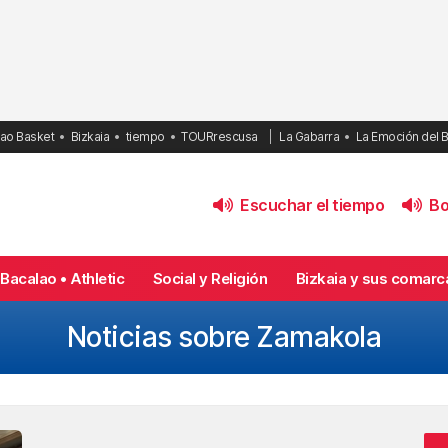
bao Basket
Bizkaia
tiempo
TOURrescusa
La Gabarra
La Emoción del 
Escuchar el tiempo
Bol
Bacalao • Athletic
Social y Religión
Bizkaia y sus comarc
Noticias sobre Zamakola