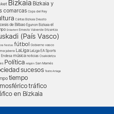
Bizkaia
Bizkaia y
sket
s comarcas
Copa del Rey
ltura
Deusto
Cáritas Bizkaia
cesis de Bilbao
el
Egunon Bizkaia
mpo
Ernesto Valverde
Ertzaintza
Enkarterri
uskadi (País Vasco)
fútbol
Gobierno vasco
fiestas
era
LaLiga
LaLiga EA Sports
nma jubera
música
a Endesa
noticias
Osakidetza
Política
San Mamés
nes
religión
ociedad
sucesos
Teatro Arriaga
tiempo
empo
tráfico
mosférico
áfico en Bizkaia