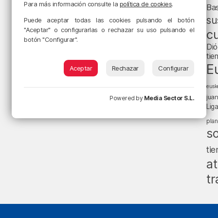
Para más información consulte la
política de cookies
.
Ba
su
Puede aceptar todas las cookies pulsando el botón
"Aceptar" o configurarlas o rechazar su uso pulsando el
cu
botón "Configurar".
Dió
tie
E
Aceptar
Rechazar
Configurar
eusk
jua
Powered by
Media Sector S.L.
Lig
pla
s
ti
at
tr