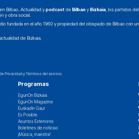
en Bilbao. Actualidad y
podcast
de
Bilbao
y
Bizkaia
, los partidos de
ón y obra social.
dio fundada en el año 1960 y propiedad del obispado de Bilbao con un
ctualidad de Bizkaia.
 de Privacidad
y
Términos del servicio
.
Programas
EgunOn Bizkaia
EgunOn Magazine
Euskadin Gaur
Es Posible
Asuntos Exteriores
Boletines de noticias
¡Música, maestra!