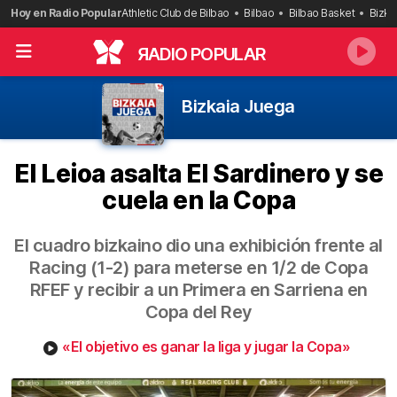
Saltar
Hoy en Radio Popular
Athletic Club de Bilbao
Bilbao
Bilbao Basket
Bizka
al
contenido
R
ADIO POPULAR
Bizkaia Juega
El Leioa asalta El Sardinero y se
cuela en la Copa
El cuadro bizkaino dio una exhibición frente al
Racing (1-2) para meterse en 1/2 de Copa
RFEF y recibir a un Primera en Sarriena en
Copa del Rey
«El objetivo es ganar la liga y jugar la Copa»