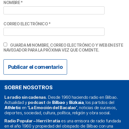
NOMBRE
*
CORREO ELECTRÓNICO
*
GUARDA MI NOMBRE, CORREO ELECTRÓNICO Y WEB EN ESTE
NAVEGADOR PARA LA PRÓXIMA VEZ QUE COMENTE.
SOBRE NOSOTROS
La radio sin cadenas
. Desde 1960 haciendo radio en Bilbao.
Actualidad y
podcast
de
Bilbao
y
Bizkaia
, los partidos del
Athletic
en
‘La Emoción del Bacalao’
, noticias de sucesos,
deportes, sociedad, cultura, política, religión y obra social.
Radio Popular – Herri Irratia
es una emisora de radio fundada
en el año 1960 y propiedad del obispado de Bilbao con una