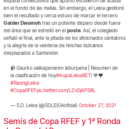
esquina consecutivos que apunto estuvieron de acabar
en el fondo de las mallas. Sin embargo, el Leioa gestionó
bien el resultado y cerca estuvo de marcar el tercero
Galder Dwomoh
tras un potente disparo desde fuera
del área que se estrelló en el
poste
. Así, el colegiado
señaló el final, ante la pitada de los aficionados cántabros
y la alegría de la veintena de hinchas bizkainos
desplazados a Santander.
📹 Gaurko sailkapenaren laburpena | Resumen de
la clasificación de hoy
#AupaLeioaBETI
💙❤️
#RacingLeioa
#CopaRFEF
pic.twitter.com/LZnDj4P38L
— S.D. Leioa (@SDLEIOAoficial)
October 27, 2021
Semis de Copa RFEF y 1ª Ronda