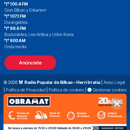
100.4 FM
Gran Bilbao y Enkarterri
107.1 FM
Durangaldea
98.6 FM
Busturialdea, Lea-Artibai y Uribe-Kosta
900 AM
Onda media
Anúnciate
© 2026
Radio Popular de Bilbao – Herri Irratia
|
Aviso Legal
|
Política de Privacidad
|
Política de cookies
|
Gestionar cookies
Alda. Mazarredo, 47 – 7º 48009 Bilbao |
94 423 92 00
|
oyentes@radiopopular.com