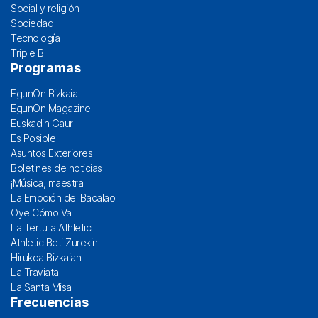
Social y religión
Sociedad
Tecnología
Triple B
Programas
EgunOn Bizkaia
EgunOn Magazine
Euskadin Gaur
Es Posible
Asuntos Exteriores
Boletines de noticias
¡Música, maestra!
La Emoción del Bacalao
Oye Cómo Va
La Tertulia Athletic
Athletic Beti Zurekin
Hirukoa Bizkaian
La Traviata
La Santa Misa
Frecuencias