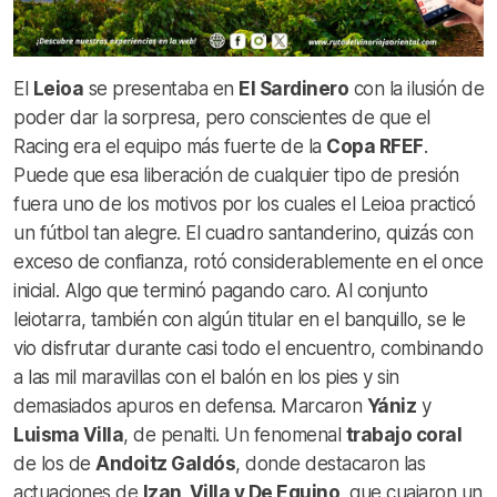
El
Leioa
se presentaba en
El Sardinero
con la ilusión de
poder dar la sorpresa, pero conscientes de que el
Racing era el equipo más fuerte de la
Copa RFEF
.
Puede que esa liberación de cualquier tipo de presión
fuera uno de los motivos por los cuales el Leioa practicó
un fútbol tan alegre. El cuadro santanderino, quizás con
exceso de confianza, rotó considerablemente en el once
inicial. Algo que terminó pagando caro. Al conjunto
leiotarra, también con algún titular en el banquillo, se le
vio disfrutar durante casi todo el encuentro, combinando
a las mil maravillas con el balón en los pies y sin
demasiados apuros en defensa. Marcaron
Yániz
y
Luisma Villa
, de penalti. Un fenomenal
trabajo coral
de los de
Andoitz Galdós
, donde destacaron las
actuaciones de
Izan, Villa y De Eguino
, que cuajaron un