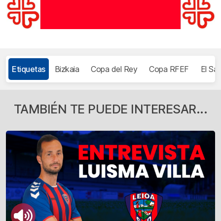
Etiquetas
Bizkaia
Copa del Rey
Copa RFEF
El Sar
TAMBIÉN TE PUEDE INTERESAR...