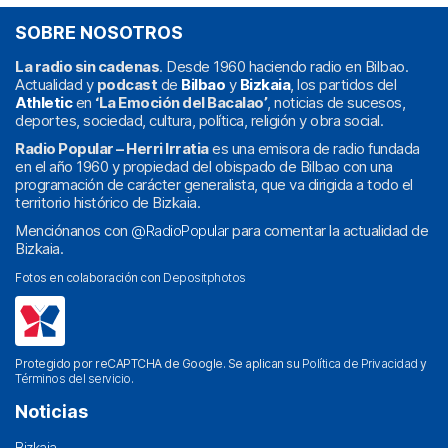
SOBRE NOSOTROS
La radio sin cadenas
. Desde 1960 haciendo radio en Bilbao.
Actualidad y
podcast
de
Bilbao
y
Bizkaia
, los partidos del
Athletic
en
‘La Emoción del Bacalao’
, noticias de sucesos,
deportes, sociedad, cultura, política, religión y obra social.
Radio Popular – Herri Irratia
es una emisora de radio fundada
en el año 1960 y propiedad del obispado de Bilbao con una
programación de carácter generalista, que va dirigida a todo el
territorio histórico de Bizkaia.
Menciónanos con
@RadioPopular
para comentar la actualidad de
Bizkaia.
Fotos en colaboración con
Depositphotos
Protegido por reCAPTCHA de Google. Se aplican su
Política de Privacidad
y
Términos del servicio
.
Noticias
Bizkaia