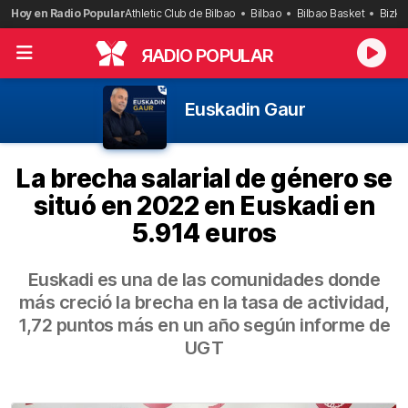
Saltar
Hoy en Radio Popular
Athletic Club de Bilbao
Bilbao
Bilbao Basket
Bizka
al
contenido
R
ADIO POPULAR
Euskadin Gaur
La brecha salarial de género se
situó en 2022 en Euskadi en
5.914 euros
Euskadi es una de las comunidades donde
más creció la brecha en la tasa de actividad,
1,72 puntos más en un año según informe de
UGT