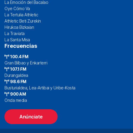
La Emoción del Bacalao
Oye Cómo Va
La Tertulia Athletic
Athletic Beti Zurekin
Hirukoa Bizkaian
La Traviata
La Santa Misa
Frecuencias
100.4 FM
Gran Bilbao y Enkarterri
107.1 FM
Durangaldea
98.6 FM
Busturialdea, Lea-Artibai y Uribe-Kosta
900 AM
Onda media
Anúnciate