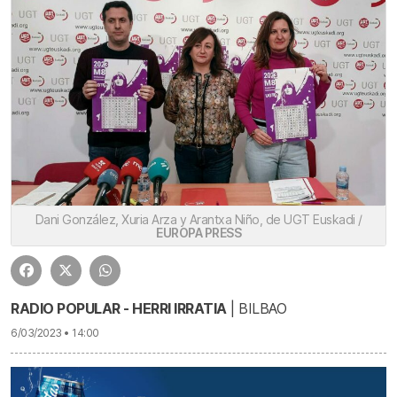
Dani González, Xuria Arza y Arantxa Niño, de UGT Euskadi /
EUROPA PRESS
RADIO POPULAR - HERRI IRRATIA
| BILBAO
6/03/2023 • 14:00