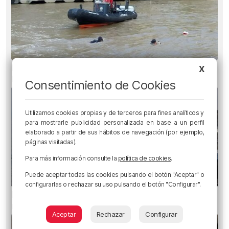
Recuperado el cuerpo sin vida de una mujer en
X
la ría de Bilbao
Consentimiento de Cookies
Utilizamos cookies propias y de terceros para fines analíticos y
para mostrarle publicidad personalizada en base a un perfil
elaborado a partir de sus hábitos de navegación (por ejemplo,
páginas visitadas).
Para más información consulte la
política de cookies
.
Puede aceptar todas las cookies pulsando el botón "Aceptar" o
configurarlas o rechazar su uso pulsando el botón "Configurar".
El Gobierno Vasco pide «agotar las vías» para
reunir a los menores de Ceuta con sus familias
Aceptar
Rechazar
Configurar