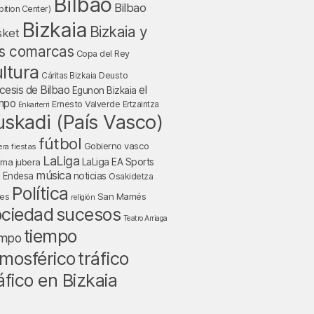
Bilbao
Bilbao
bition Center)
Bizkaia
Bizkaia y
sket
s comarcas
Copa del Rey
ltura
Deusto
Cáritas Bizkaia
cesis de Bilbao
el
Egunon Bizkaia
mpo
Ernesto Valverde
Ertzaintza
Enkarterri
uskadi (País Vasco)
fútbol
Gobierno vasco
fiestas
era
LaLiga
LaLiga EA Sports
nma jubera
música
a Endesa
noticias
Osakidetza
Política
San Mamés
nes
religión
ociedad
sucesos
Teatro Arriaga
tiempo
empo
tráfico
mosférico
áfico en Bizkaia