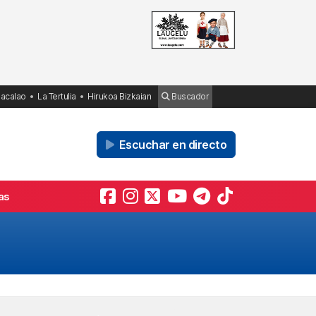
Bacalao
La Tertulia
Hirukoa Bizkaian
Buscador
Escuchar en directo
as