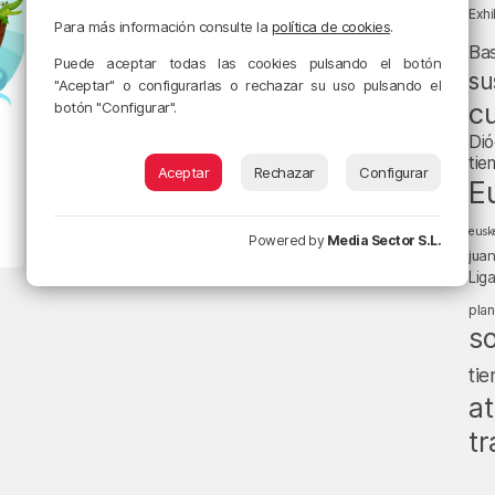
Exhi
Para más información consulte la
política de cookies
.
Ba
Puede aceptar todas las cookies pulsando el botón
su
"Aceptar" o configurarlas o rechazar su uso pulsando el
cu
botón "Configurar".
Dió
tie
Aceptar
Rechazar
Configurar
E
eusk
Powered by
Media Sector S.L.
jua
Lig
pla
s
ti
at
tr