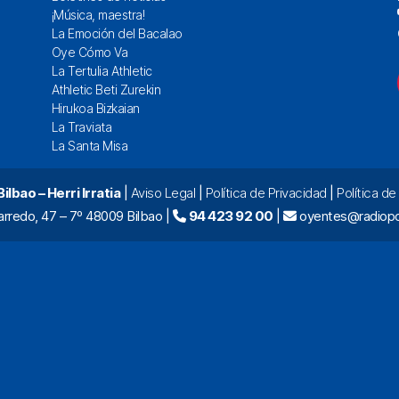
¡Música, maestra!
La Emoción del Bacalao
Oye Cómo Va
La Tertulia Athletic
Athletic Beti Zurekin
Hirukoa Bizkaian
La Traviata
La Santa Misa
lbao – Herri Irratia
|
Aviso Legal
|
Política de Privacidad
|
Política d
arredo, 47 – 7º 48009 Bilbao |
94 423 92 00
|
oyentes@radiopo