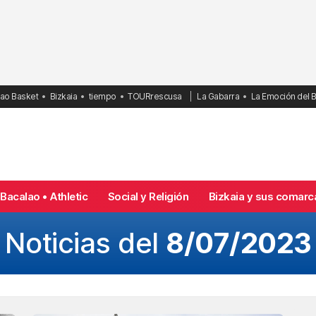
bao Basket
Bizkaia
tiempo
TOURrescusa
La Gabarra
La Emoción del 
Bacalao • Athletic
Social y Religión
Bizkaia y sus comarc
Noticias del
8/07/2023