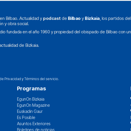
en Bilbao. Actualidad y
podcast
de
Bilbao
y
Bizkaia
, los partidos de
ón y obra social.
dio fundada en el año 1960 y propiedad del obispado de Bilbao con un
ctualidad de Bizkaia.
 de Privacidad
y
Términos del servicio
.
Programas
EgunOn Bizkaia
EgunOn Magazine
Euskadin Gaur
Es Posible
Asuntos Exteriores
Boletines de noticias