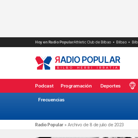
Saltar
al
contenido
Hoy en Radio Popular
Athletic Club de Bilbao
Bilbao
Bil
R
ADIO POPULAR
BILBO
HERRI
IRRATIA
Podcast
Programación
Deportes
Frecuencias
Radio Popular
»
Archivo de 8 de julio de 2023