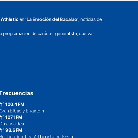
l
Athletic
en
‘La Emoción del Bacalao’
, noticias de
a programación de carácter generalista, que va
Frecuencias
100.4 FM
Gran Bilbao y Enkarterri
107.1 FM
Durangaldea
98.6 FM
Busturialdea, Lea-Artibai y Uribe-Kosta