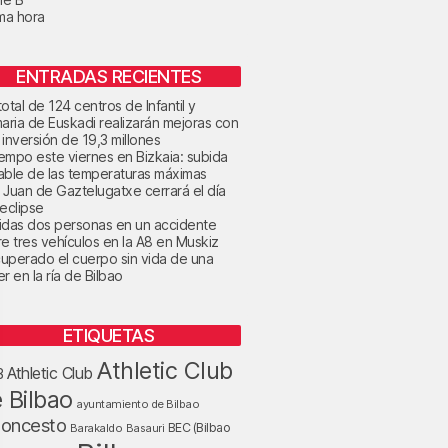
ima hora
ENTRADAS RECIENTES
otal de 124 centros de Infantil y
maria de Euskadi realizarán mejoras con
 inversión de 19,3 millones
tiempo este viernes en Bizkaia: subida
able de las temperaturas máximas
 Juan de Gaztelugatxe cerrará el día
 eclipse
idas dos personas en un accidente
re tres vehículos en la A8 en Muskiz
uperado el cuerpo sin vida de una
r en la ría de Bilbao
ETIQUETAS
Athletic Club
Athletic Club
B
 Bilbao
ayuntamiento de Bilbao
loncesto
BEC (Bilbao
Barakaldo
Basauri