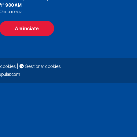
900 AM
Onda media
Anúnciate
e cookies
|
Gestionar cookies
pular.com