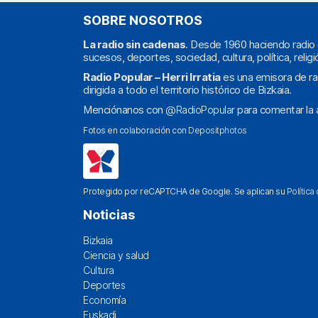
SOBRE NOSOTROS
La radio sin cadenas
. Desde 1960 haciendo radio 
sucesos, deportes, sociedad, cultura, política, religi
Radio Popular – Herri Irratia
es una emisora de ra
dirigida a todo el territorio histórico de Bizkaia.
Menciónanos con
@RadioPopular
para comentar la a
Fotos en colaboración con
Depositphotos
Protegido por reCAPTCHA de Google. Se aplican su
Política
Noticias
Bizkaia
Ciencia y salud
Cultura
Deportes
Economía
Euskadi