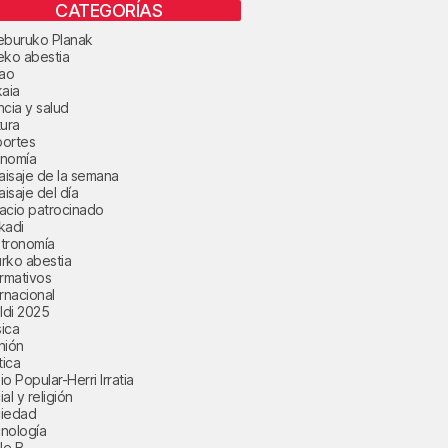
CATEGORÍAS
eburuko Planak
eko abestia
bao
kaia
ncia y salud
tura
ortes
nomía
paisaje de la semana
aisaje del día
acio patrocinado
kadi
tronomía
rko abestia
ormativos
ernacional
aldi 2025
ica
nión
tica
o Popular-Herri Irratia
al y religión
iedad
nología
le B