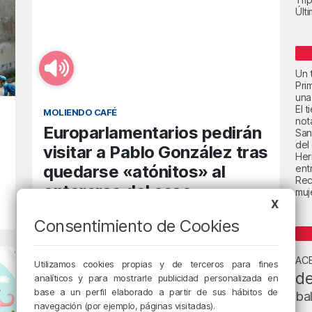
Últ
Un t
Pri
una
El 
MOLIENDO CAFÉ
not
Europarlamentarios pedirán
San
del
visitar a Pablo González tras
Her
quedarse «atónitos» al
ent
Rec
enterarse del caso
muje
X
8/07/2023 • 10:14 • RADIO POPULAR - HERRI IRRATIA
Consentimiento de Cookies
AC
Utilizamos cookies propias y de terceros para fines
de
analíticos y para mostrarle publicidad personalizada en
base a un perfil elaborado a partir de sus hábitos de
ba
navegación (por ejemplo, páginas visitadas).