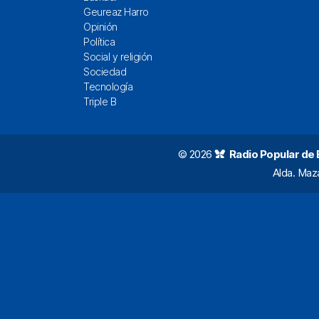
Geureaz Harro
Opinión
Política
Social y religión
Sociedad
Tecnología
Triple B
© 2026
Radio Popular de Bi
Alda. Maz