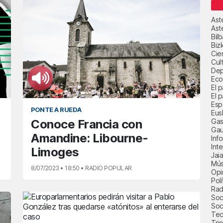
Ast
Ast
Bil
Biz
Cie
Cul
Dep
Eco
El 
El p
Esp
PONTE A RUEDA
Eus
Gas
Conoce Francia con
Gau
Amandine: Libourne-
Inf
Int
Limoges
Jai
Mús
8/07/2023 • 18:50 • RADIO POPULAR
Opi
Polí
Radi
Soci
Soc
Tec
Trip