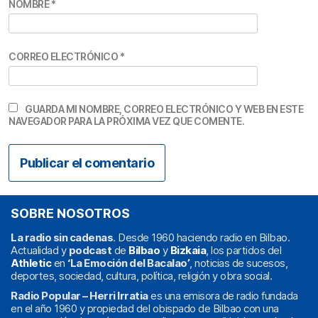
NOMBRE
*
CORREO ELECTRÓNICO
*
GUARDA MI NOMBRE, CORREO ELECTRÓNICO Y WEB EN ESTE
NAVEGADOR PARA LA PRÓXIMA VEZ QUE COMENTE.
SOBRE NOSOTROS
La radio sin cadenas
. Desde 1960 haciendo radio en Bilbao.
Actualidad y
podcast
de
Bilbao
y
Bizkaia
, los partidos del
Athletic
en
‘La Emoción del Bacalao’
, noticias de sucesos,
deportes, sociedad, cultura, política, religión y obra social.
Radio Popular – Herri Irratia
es una emisora de radio fundada
en el año 1960 y propiedad del obispado de Bilbao con una