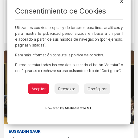
X
EUSKADIN GAUR
Emakunde aportará 500.000 euros en
Consentimiento de Cookies
ayudas para impulsar planes de
igualdad
Utilizamos cookies propias y de terceros para fines analíticos y
para mostrarle publicidad personalizada en base a un perfil
21/05/2024 • 14:30 • RADIO POPULAR - HERRI IRRATIA
elaborado a partir de sus hábitos de navegación (por ejemplo,
páginas visitadas).
Para más información consulte la
política de cookies
.
Puede aceptar todas las cookies pulsando el botón "Aceptar" o
configurarlas o rechazar su uso pulsando el botón "Configurar".
Aceptar
Rechazar
Configurar
Powered by
Media Sector S.L.
EUSKADIN GAUR