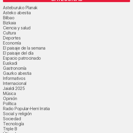
Asteburuko Planak
Asteko abestia
Bilbao
Bizkaia
Ciencia y salud
Cultura
Deportes
Economía
El paisaje de la semana
El paisaje del día
Espacio patrocinado
Euskadi
Gastronomía
Gaurko abestia
Informativos
Internacional
Jaialdi 2025
Música
Opinión
Política
Radio Popular-Herri Irratia
Social y religión
Sociedad
Tecnología
Triple B