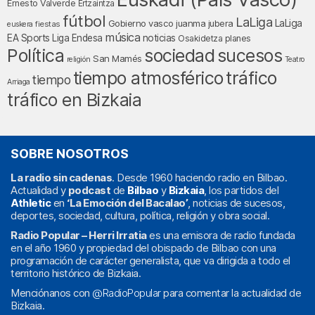
Ernesto Valverde
Ertzaintza
fútbol
LaLiga
LaLiga
Gobierno vasco
juanma jubera
fiestas
euskera
música
EA Sports
Liga Endesa
noticias
Osakidetza
planes
Política
sociedad
sucesos
San Mamés
religión
Teatro
tráfico
tiempo atmosférico
tiempo
Arriaga
tráfico en Bizkaia
SOBRE NOSOTROS
La radio sin cadenas
. Desde 1960 haciendo radio en Bilbao.
Actualidad y
podcast
de
Bilbao
y
Bizkaia
, los partidos del
Athletic
en
‘La Emoción del Bacalao’
, noticias de sucesos,
deportes, sociedad, cultura, política, religión y obra social.
Radio Popular – Herri Irratia
es una emisora de radio fundada
en el año 1960 y propiedad del obispado de Bilbao con una
programación de carácter generalista, que va dirigida a todo el
territorio histórico de Bizkaia.
Menciónanos con
@RadioPopular
para comentar la actualidad de
Bizkaia.