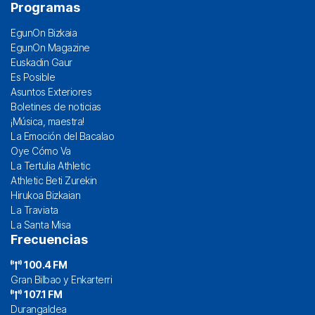
Programas
EgunOn Bizkaia
EgunOn Magazine
Euskadin Gaur
Es Posible
Asuntos Exteriores
Boletines de noticias
¡Música, maestra!
La Emoción del Bacalao
Oye Cómo Va
La Tertulia Athletic
Athletic Beti Zurekin
Hirukoa Bizkaian
La Traviata
La Santa Misa
Frecuencias
100.4 FM
Gran Bilbao y Enkarterri
107.1 FM
Durangaldea