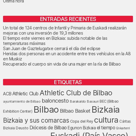
Última hora
ENTRADAS RECIENTES
Un total de 124 centros de Infantil y Primaria de Euskadi realizarán
mejoras con una inversión de 19,3 millones
El tiempo este viernes en Bizkaia: subida notable de las
temperaturas máximas
San Juan de Gaztelugatxe cerrará el día del eclipse
Heridas dos personas en un accidente entre tres vehículos en la A8
en Muskiz
Recuperado el cuerpo sin vida de una mujer en la ría de Bilbao
ETIQUETAS
Athletic Club de Bilbao
Athletic Club
ACB
baloncesto
BEC (Bilbao
ayuntamiento de Bilbao
Barakaldo
Basauri
Bilbao
Bizkaia
Bilbao Basket
Exhibition Center)
cultura
Bizkaia y sus comarcas
Copa del Rey
Cáritas
Diócesis de Bilbao
el tiempo
Egunon Bizkaia
Deusto
Bizkaia
Enkarterri
Euskadi (País Vasco)