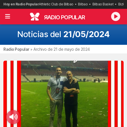
Saltar
Hoy en Radio Popular
Athletic Club de Bilbao
Bilbao
Bilbao Basket
Bizka
al
contenido
R
ADIO POPULAR
Noticias del
21/05/2024
Radio Popular
»
Archivo de 21 de mayo de 2024