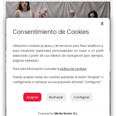
X
Consentimiento de Cookies
Utilizamos cookies propias y de terceros para fines analíticos y
para mostrarle publicidad personalizada en base a un perfil
Planes para este fin de semana en Bilbao,
elaborado a partir de sus hábitos de navegación (por ejemplo,
páginas visitadas).
Bizkaia y alrededores: del 30 de julio al 2 de
agosto
Para más información consulte la
política de cookies
.
Puede aceptar todas las cookies pulsando el botón "Aceptar" o
configurarlas o rechazar su uso pulsando el botón "Configurar".
Aceptar
Rechazar
Configurar
Powered by
Media Sector S.L.