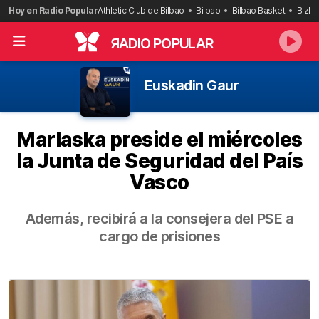
Saltar
Hoy en Radio Popular
Athletic Club de Bilbao
Bilbao
Bilbao Basket
Bizka
al
contenido
R
ADIO POPULAR
Euskadin Gaur
Marlaska preside el miércoles
la Junta de Seguridad del País
Vasco
Además, recibirá a la consejera del PSE a
cargo de prisiones