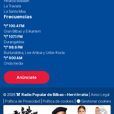
Hirukoa Bizkaian
La Traviata
La Santa Misa
Frecuencias
100.4 FM
Gran Bilbao y Enkarterri
107.1 FM
Durangaldea
98.6 FM
Busturialdea, Lea-Artibai y Uribe-Kosta
900 AM
Onda media
Anúnciate
© 2026
Radio Popular de Bilbao – Herri Irratia
|
Aviso Legal
|
Política de Privacidad
|
Política de cookies
|
Gestionar cookies
Alda. Mazarredo, 47 – 7º 48009 Bilbao |
94 423 92 00
|