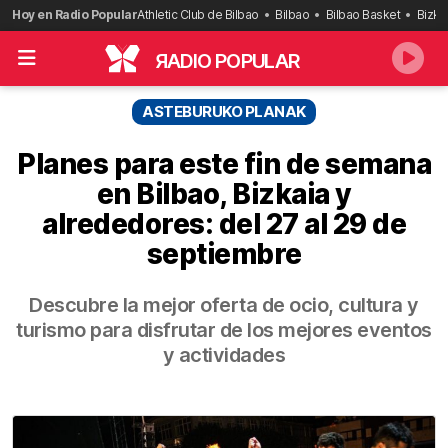
Saltar
Hoy en Radio Popular
Athletic Club de Bilbao
Bilbao
Bilbao Basket
Bizka
al
contenido
R
ADIO POPULAR
ASTEBURUKO PLANAK
Planes para este fin de semana
en Bilbao, Bizkaia y
alrededores: del 27 al 29 de
septiembre
Descubre la mejor oferta de ocio, cultura y
turismo para disfrutar de los mejores eventos
y actividades