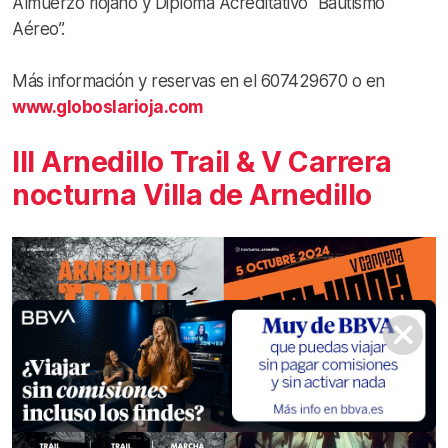
Almuerzo riojano y Diploma Acreditativo “Bautismo
Aéreo”.
Más información y reservas en el 607429670 o en
www.globoslarioja.com
III Arnedillo Trail & V Carrera
nocturna Villa de Arnedillo