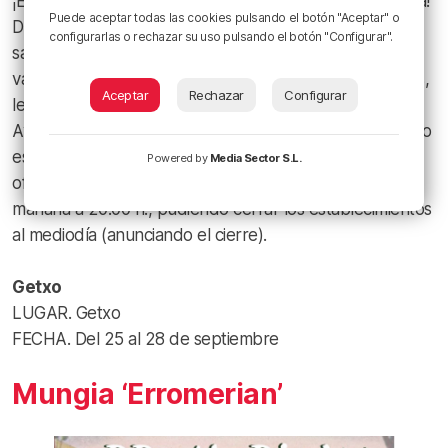
¡El Mercado de Oportunidades de Getxo está de vuelta!
Puede aceptar todas las cookies pulsando el botón "Aceptar" o
Del 25 al 28 de septiembre, los comercios de Getxo
configurarlas o rechazar su uso pulsando el botón "Configurar".
sacan sus productos a la calle. Descubre una amplia
variedad en moda, decoración, calzado, complementos,
Aceptar
Rechazar
Configurar
lencería, deportes y mucho más. Una iniciativa del
Ayuntamiento de Getxo y el comercio local cuyo objetivo
es impulsar el comercio y resaltar la diversidad y la
Powered by
Media Sector S.L.
oferta del municipio de Getxo. Horario: De 10:30 de la
mañana a 20:00 h., pudiendo cerrar los establecimientos
al mediodía (anunciando el cierre).
Getxo
LUGAR. Getxo
FECHA. Del 25 al 28 de septiembre
Mungia ‘Erromerian’