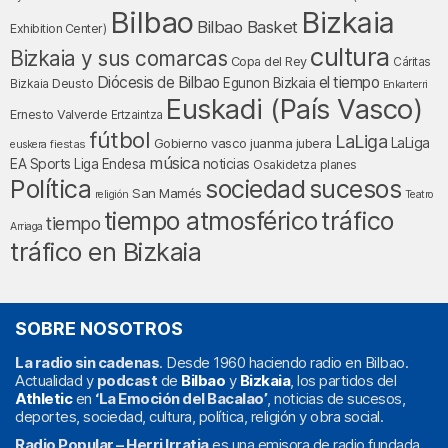
Bilbao
Bizkaia
Bilbao Basket
Exhibition Center)
cultura
Bizkaia y sus comarcas
Copa del Rey
Cáritas
Diócesis de Bilbao
el tiempo
Egunon Bizkaia
Deusto
Bizkaia
Enkarterri
Euskadi (País Vasco)
Ernesto Valverde
Ertzaintza
fútbol
LaLiga
LaLiga
Gobierno vasco
juanma jubera
fiestas
euskera
música
EA Sports
Liga Endesa
noticias
Osakidetza
planes
Política
sociedad
sucesos
San Mamés
religión
Teatro
tráfico
tiempo atmosférico
tiempo
Arriaga
tráfico en Bizkaia
SOBRE NOSOTROS
La radio sin cadenas
. Desde 1960 haciendo radio en Bilbao.
Actualidad y
podcast
de
Bilbao
y
Bizkaia
, los partidos del
Athletic
en
‘La Emoción del Bacalao’
, noticias de sucesos,
deportes, sociedad, cultura, política, religión y obra social.
Radio Popular – Herri Irratia
es una emisora de radio fundada