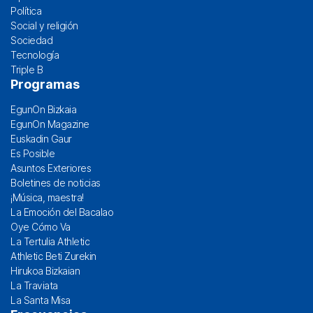
Política
Social y religión
Sociedad
Tecnología
Triple B
Programas
EgunOn Bizkaia
EgunOn Magazine
Euskadin Gaur
Es Posible
Asuntos Exteriores
Boletines de noticias
¡Música, maestra!
La Emoción del Bacalao
Oye Cómo Va
La Tertulia Athletic
Athletic Beti Zurekin
Hirukoa Bizkaian
La Traviata
La Santa Misa