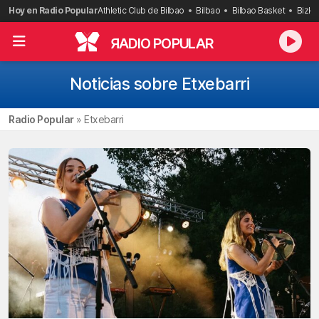
Saltar
Hoy en Radio Popular
Athletic Club de Bilbao
Bilbao
Bilbao Basket
Bizka
al
contenido
R
ADIO POPULAR
Noticias sobre Etxebarri
Radio Popular
»
Etxebarri