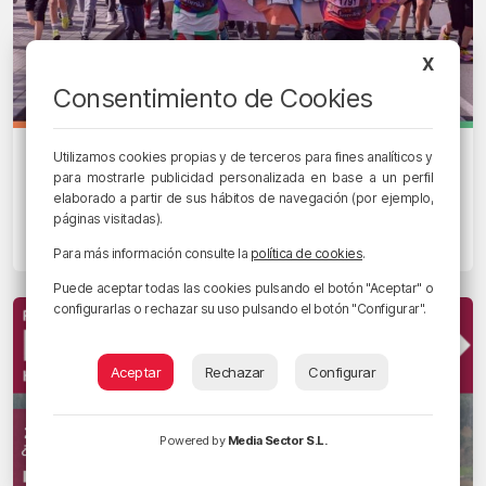
X
Consentimiento de Cookies
EGUNON BIZKAIA
Utilizamos cookies propias y de terceros para fines analíticos y
para mostrarle publicidad personalizada en base a un perfil
Etxebarri volverá a volcarse con la
elaborado a partir de sus hábitos de navegación (por ejemplo,
Korrika el próximo 27 de marzo
páginas visitadas).
22/03/2026 • 09:02 • RADIO POPULAR - HERRI IRRATIA
Para más información consulte la
política de cookies
.
Puede aceptar todas las cookies pulsando el botón "Aceptar" o
configurarlas o rechazar su uso pulsando el botón "Configurar".
Aceptar
Rechazar
Configurar
Powered by
Media Sector S.L.