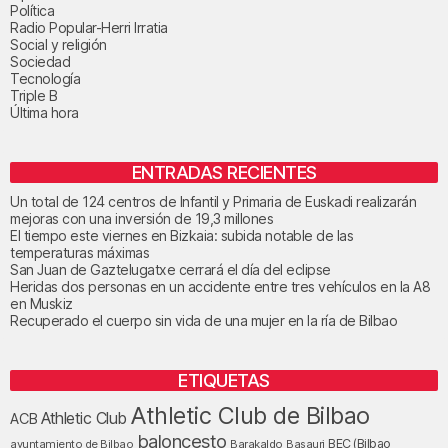
Política
Radio Popular-Herri Irratia
Social y religión
Sociedad
Tecnología
Triple B
Última hora
ENTRADAS RECIENTES
Un total de 124 centros de Infantil y Primaria de Euskadi realizarán
mejoras con una inversión de 19,3 millones
El tiempo este viernes en Bizkaia: subida notable de las
temperaturas máximas
San Juan de Gaztelugatxe cerrará el día del eclipse
Heridas dos personas en un accidente entre tres vehículos en la A8
en Muskiz
Recuperado el cuerpo sin vida de una mujer en la ría de Bilbao
ETIQUETAS
Athletic Club de Bilbao
Athletic Club
ACB
baloncesto
BEC (Bilbao
ayuntamiento de Bilbao
Barakaldo
Basauri