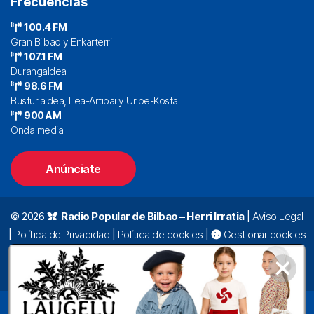
Frecuencias
100.4 FM
Gran Bilbao y Enkarterri
107.1 FM
Durangaldea
98.6 FM
Busturialdea, Lea-Artibai y Uribe-Kosta
900 AM
Onda media
Anúnciate
© 2026
Radio Popular de Bilbao – Herri Irratia
|
Aviso Legal
|
Política de Privacidad
|
Política de cookies
|
Gestionar cookies
Alda. Mazarredo, 47 – 7º 48009 Bilbao |
94 423 92 00
|
oyentes@radiopopular.com