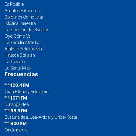
Es Posible
Asuntos Exteriores
Boletines de noticias
¡Música, maestra!
La Emoción del Bacalao
Oye Cómo Va
La Tertulia Athletic
Athletic Beti Zurekin
Hirukoa Bizkaian
La Traviata
La Santa Misa
Frecuencias
100.4 FM
Gran Bilbao y Enkarterri
107.1 FM
Durangaldea
98.6 FM
Busturialdea, Lea-Artibai y Uribe-Kosta
900 AM
Onda media