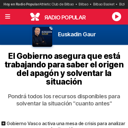
Saltar
Hoy en Radio Popular
Athletic Club de Bilbao
Bilbao
Bilbao Basket
Bizka
al
contenido
R
ADIO POPULAR
Euskadin Gaur
El Gobierno asegura que está
trabajando para saber el origen
del apagón y solventar la
situación
Pondrá todos los recursos disponibles para
solventar la situación "cuanto antes"
Gobierno Vasco activa una mesa de crisis para analizar