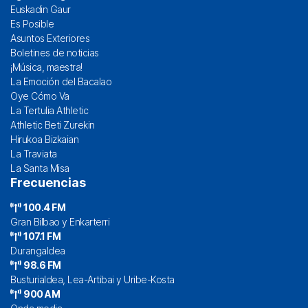
Euskadin Gaur
Es Posible
Asuntos Exteriores
Boletines de noticias
¡Música, maestra!
La Emoción del Bacalao
Oye Cómo Va
La Tertulia Athletic
Athletic Beti Zurekin
Hirukoa Bizkaian
La Traviata
La Santa Misa
Frecuencias
100.4 FM
Gran Bilbao y Enkarterri
107.1 FM
Durangaldea
98.6 FM
Busturialdea, Lea-Artibai y Uribe-Kosta
900 AM