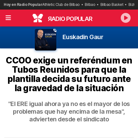
Saltar
Hoy en Radio Popular
Athletic Club de Bilbao
Bilbao
Bilbao Basket
Bizka
al
contenido
R
ADIO POPULAR
Euskadin Gaur
CCOO exige un referéndum en
Tubos Reunidos para que la
plantilla decida su futuro ante
la gravedad de la situación
"El ERE igual ahora ya no es el mayor de los
problemas que hay encima de la mesa",
advierten desde el sindicato