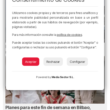
Utilizamos cookies propias y de terceros para fines analíticos y
para mostrarle publicidad personalizada en base a un perfil
elaborado a partir de sus hábitos de navegación (por ejemplo,
páginas visitadas).
Para más información consulte la
política de cookies
.
Puede aceptar todas las cookies pulsando el botón "Aceptar" o
El Gobierno Vasco pide «agotar las vías» para
configurarlas o rechazar su uso pulsando el botón "Configurar".
reunir a los menores de Ceuta con sus familias
Aceptar
Rechazar
Configurar
Powered by
Media Sector S.L.
Planes para este fin de semana en Bilbao,