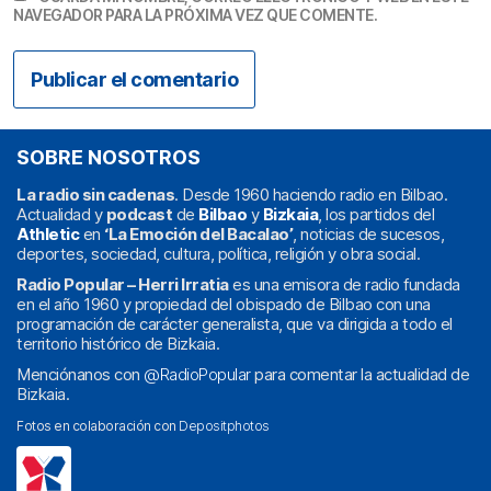
NAVEGADOR PARA LA PRÓXIMA VEZ QUE COMENTE.
SOBRE NOSOTROS
La radio sin cadenas
. Desde 1960 haciendo radio en Bilbao.
Actualidad y
podcast
de
Bilbao
y
Bizkaia
, los partidos del
Athletic
en
‘La Emoción del Bacalao’
, noticias de sucesos,
deportes, sociedad, cultura, política, religión y obra social.
Radio Popular – Herri Irratia
es una emisora de radio fundada
en el año 1960 y propiedad del obispado de Bilbao con una
programación de carácter generalista, que va dirigida a todo el
territorio histórico de Bizkaia.
Menciónanos con
@RadioPopular
para comentar la actualidad de
Bizkaia.
Fotos en colaboración con
Depositphotos