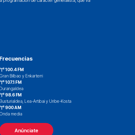
a programación de carácter generalista, que va
Frecuencias
100.4 FM
Gran Bilbao y Enkarterri
107.1 FM
Durangaldea
98.6 FM
Busturialdea, Lea-Artibai y Uribe-Kosta
900 AM
Onda media
Anúnciate