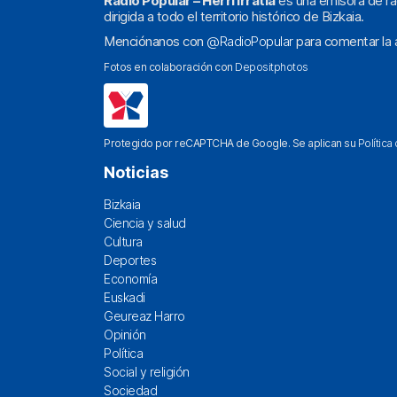
Radio Popular – Herri Irratia
es una emisora de ra
dirigida a todo el territorio histórico de Bizkaia.
Menciónanos con
@RadioPopular
para comentar la a
Fotos en colaboración con
Depositphotos
Protegido por reCAPTCHA de Google. Se aplican su
Política
Noticias
Bizkaia
Ciencia y salud
Cultura
Deportes
Economía
Euskadi
Geureaz Harro
Opinión
Política
Social y religión
Sociedad