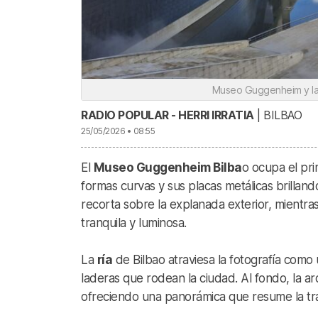
Museo Guggenheim y la 
RADIO POPULAR - HERRI IRRATIA
| BILBAO
25/05/2026 • 08:55
El
Museo Guggenheim Bilba
o ocupa el pri
formas curvas y sus placas metálicas brillando 
recorta sobre la explanada exterior, mientra
tranquila y luminosa.
La
ría
de Bilbao atraviesa la fotografía como u
laderas que rodean la ciudad. Al fondo, la a
ofreciendo una panorámica que resume la tran