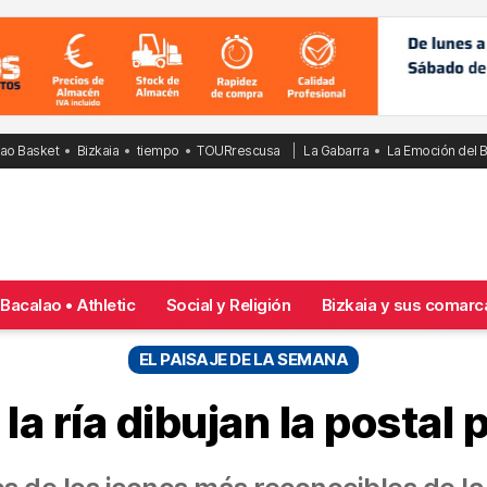
bao Basket
Bizkaia
tiempo
TOURrescusa
La Gabarra
La Emoción del 
Bacalao • Athletic
Social y Religión
Bizkaia y sus comarc
EL PAISAJE DE LA SEMANA
a ría dibujan la postal 