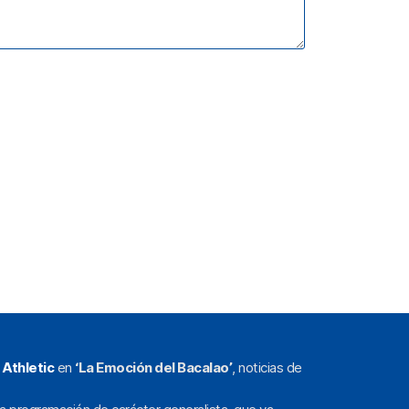
l
Athletic
en
‘La Emoción del Bacalao’
, noticias de