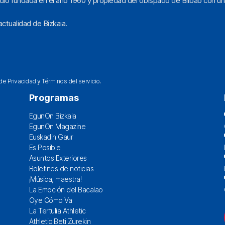
dio fundada en el año 1960 y propiedad del obispado de Bilbao con un
ctualidad de Bizkaia.
 de Privacidad
y
Términos del servicio
.
Programas
EgunOn Bizkaia
EgunOn Magazine
Euskadin Gaur
Es Posible
Asuntos Exteriores
Boletines de noticias
¡Música, maestra!
La Emoción del Bacalao
Oye Cómo Va
La Tertulia Athletic
Athletic Beti Zurekin