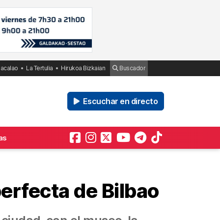
Bacalao
La Tertulia
Hirukoa Bizkaian
Buscador
Escuchar en directo
as
perfecta de Bilbao