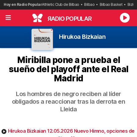
Saltar
Hoy en Radio Popular
Athletic Club de Bilbao
Bilbao
Bilbao Basket
Bizka
al
contenido
R
ADIO POPULAR
Hirukoa Bizkaian
Miribilla pone a prueba el
sueño del playoff ante el Real
Madrid
Los hombres de negro reciben al líder
obligados a reaccionar tras la derrota en
Lleida
Hirukoa Bizkaian 12.05.2026 Nuevo Himno, opciones de