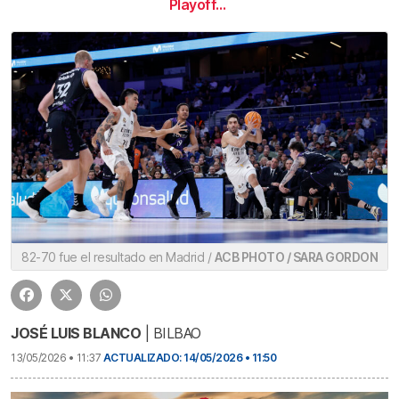
Playoff…
82-70 fue el resultado en Madrid /
ACB PHOTO / SARA GORDON
JOSÉ LUIS BLANCO
| BILBAO
13/05/2026 • 11:37
ACTUALIZADO: 14/05/2026 • 11:50