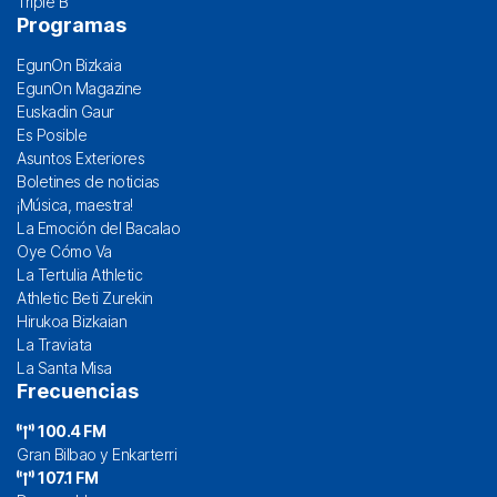
Triple B
Programas
EgunOn Bizkaia
EgunOn Magazine
Euskadin Gaur
Es Posible
Asuntos Exteriores
Boletines de noticias
¡Música, maestra!
La Emoción del Bacalao
Oye Cómo Va
La Tertulia Athletic
Athletic Beti Zurekin
Hirukoa Bizkaian
La Traviata
La Santa Misa
Frecuencias
100.4 FM
Gran Bilbao y Enkarterri
107.1 FM