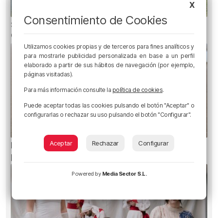
X
Consentimiento de Cookies
Se atrasa el inicio de La Liga para el Athletic
Club
Utilizamos cookies propias y de terceros para fines analíticos y
para mostrarle publicidad personalizada en base a un perfil
elaborado a partir de sus hábitos de navegación (por ejemplo,
páginas visitadas).
Para más información consulte la
política de cookies
.
Puede aceptar todas las cookies pulsando el botón "Aceptar" o
configurarlas o rechazar su uso pulsando el botón "Configurar".
Aceptar
Rechazar
Configurar
Euskadi registra 27 picaduras de carabela
portuguesa
Powered by
Media Sector S.L.