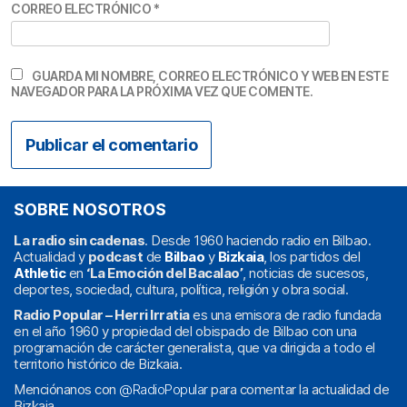
CORREO ELECTRÓNICO
*
GUARDA MI NOMBRE, CORREO ELECTRÓNICO Y WEB EN ESTE
NAVEGADOR PARA LA PRÓXIMA VEZ QUE COMENTE.
SOBRE NOSOTROS
La radio sin cadenas
. Desde 1960 haciendo radio en Bilbao.
Actualidad y
podcast
de
Bilbao
y
Bizkaia
, los partidos del
Athletic
en
‘La Emoción del Bacalao’
, noticias de sucesos,
deportes, sociedad, cultura, política, religión y obra social.
Radio Popular – Herri Irratia
es una emisora de radio fundada
en el año 1960 y propiedad del obispado de Bilbao con una
programación de carácter generalista, que va dirigida a todo el
territorio histórico de Bizkaia.
Menciónanos con
@RadioPopular
para comentar la actualidad de
Bizkaia.