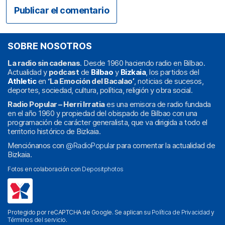
SOBRE NOSOTROS
La radio sin cadenas
. Desde 1960 haciendo radio en Bilbao.
Actualidad y
podcast
de
Bilbao
y
Bizkaia
, los partidos del
Athletic
en
‘La Emoción del Bacalao’
, noticias de sucesos,
deportes, sociedad, cultura, política, religión y obra social.
Radio Popular – Herri Irratia
es una emisora de radio fundada
en el año 1960 y propiedad del obispado de Bilbao con una
programación de carácter generalista, que va dirigida a todo el
territorio histórico de Bizkaia.
Menciónanos con
@RadioPopular
para comentar la actualidad de
Bizkaia.
Fotos en colaboración con
Depositphotos
Protegido por reCAPTCHA de Google. Se aplican su
Política de Privacidad
y
Términos del servicio
.