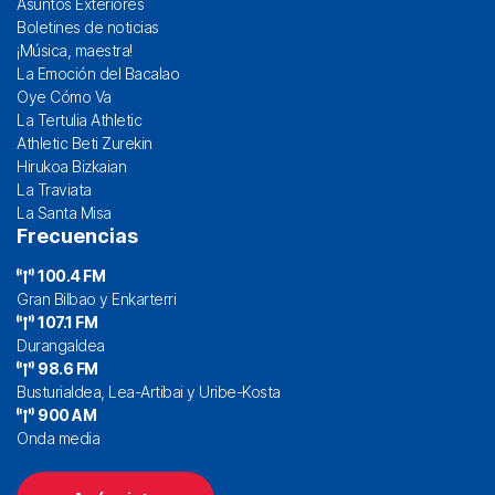
Asuntos Exteriores
Boletines de noticias
¡Música, maestra!
La Emoción del Bacalao
Oye Cómo Va
La Tertulia Athletic
Athletic Beti Zurekin
Hirukoa Bizkaian
La Traviata
La Santa Misa
Frecuencias
100.4 FM
Gran Bilbao y Enkarterri
107.1 FM
Durangaldea
98.6 FM
Busturialdea, Lea-Artibai y Uribe-Kosta
900 AM
Onda media