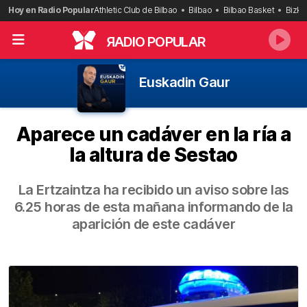
Saltar
Hoy en Radio Popular
Athletic Club de Bilbao
Bilbao
Bilbao Basket
Bizka
al
contenido
R
ADIO POPULAR
Euskadin Gaur
Aparece un cadáver en la ría a
la altura de Sestao
La Ertzaintza ha recibido un aviso sobre las
6.25 horas de esta mañana informando de la
aparición de este cadáver