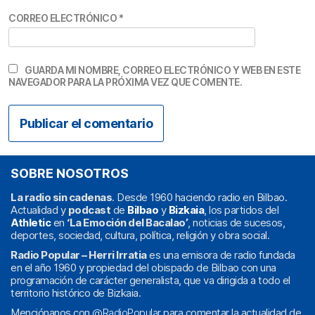
CORREO ELECTRÓNICO
*
GUARDA MI NOMBRE, CORREO ELECTRÓNICO Y WEB EN ESTE
NAVEGADOR PARA LA PRÓXIMA VEZ QUE COMENTE.
SOBRE NOSOTROS
La radio sin cadenas
. Desde 1960 haciendo radio en Bilbao.
Actualidad y
podcast
de
Bilbao
y
Bizkaia
, los partidos del
Athletic
en
‘La Emoción del Bacalao’
, noticias de sucesos,
deportes, sociedad, cultura, política, religión y obra social.
Radio Popular – Herri Irratia
es una emisora de radio fundada
en el año 1960 y propiedad del obispado de Bilbao con una
programación de carácter generalista, que va dirigida a todo el
territorio histórico de Bizkaia.
Menciónanos con
@RadioPopular
para comentar la actualidad de