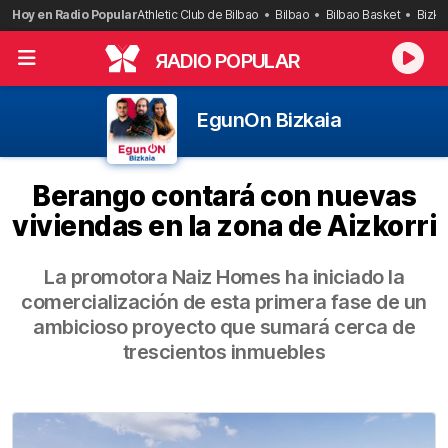
Saltar
Hoy en Radio Popular
Athletic Club de Bilbao
Bilbao
Bilbao Basket
Bizka
al
contenido
R
ADIO POPULAR
EgunOn Bizkaia
Berango contará con nuevas
viviendas en la zona de Aizkorri
La promotora Naiz Homes ha iniciado la
comercialización de esta primera fase de un
ambicioso proyecto que sumará cerca de
trescientos inmuebles