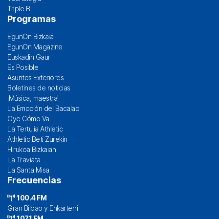
Triple B
Programas
EgunOn Bizkaia
EgunOn Magazine
Euskadin Gaur
Es Posible
Asuntos Exteriores
Boletines de noticias
¡Música, maestra!
La Emoción del Bacalao
Oye Cómo Va
La Tertulia Athletic
Athletic Beti Zurekin
Hirukoa Bizkaian
La Traviata
La Santa Misa
Frecuencias
100.4 FM
Gran Bilbao y Enkarterri
107.1 FM