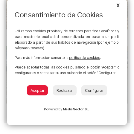
X
Consentimiento de Cookies
Utilizamos cookies propias y de terceros para fines analíticos y
Atendidas nueve personas durante el fin de
para mostrarle publicidad personalizada en base a un perfil
semana por picaduras de carabela portuguesa
elaborado a partir de sus hábitos de navegación (por ejemplo,
páginas visitadas).
Para más información consulte la
política de cookies
.
Puede aceptar todas las cookies pulsando el botón "Aceptar" o
configurarlas o rechazar su uso pulsando el botón "Configurar".
Aceptar
Rechazar
Configurar
Recuperado el cuerpo sin vida de una mujer en
Powered by
Media Sector S.L.
la ría de Bilbao