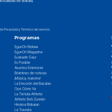
ctualidad de Bizkaia.
 de Privacidad
y
Términos del servicio
.
Programas
EgunOn Bizkaia
EgunOn Magazine
Euskadin Gaur
Es Posible
Asuntos Exteriores
Boletines de noticias
¡Música, maestra!
La Emoción del Bacalao
Oye Cómo Va
La Tertulia Athletic
Athletic Beti Zurekin
Hirukoa Bizkaian
La Traviata