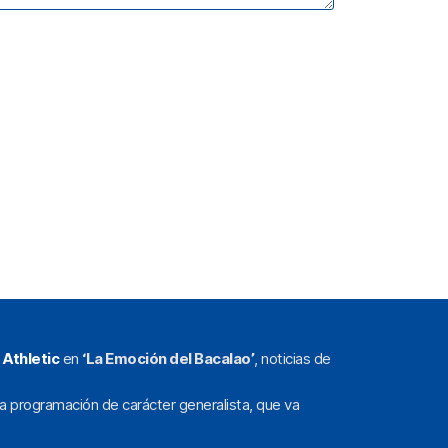
l
Athletic
en
‘La Emoción del Bacalao’
, noticias de
a programación de carácter generalista, que va