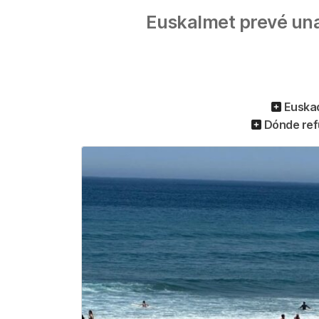
Euskalmet prevé una 
Euskad
Dónde refu