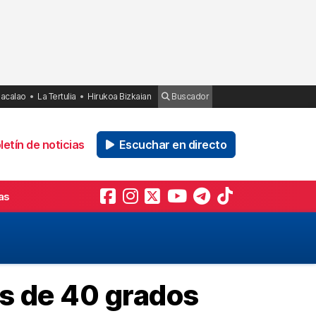
Bacalao
La Tertulia
Hirukoa Bizkaian
Buscador
etín de noticias
Escuchar en directo
as
s de 40 grados