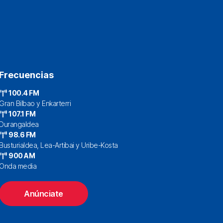
Frecuencias
100.4 FM
Gran Bilbao y Enkarterri
107.1 FM
Durangaldea
98.6 FM
Busturialdea, Lea-Artibai y Uribe-Kosta
900 AM
Onda media
Anúnciate