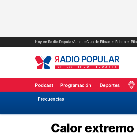
Saltar
al
contenido
Hoy en Radio Popular
Athletic Club de Bilbao
Bilbao
Bil
R
ADIO POPULAR
BILBO
HERRI
IRRATIA
Podcast
Programación
Deportes
Frecuencias
Calor extremo