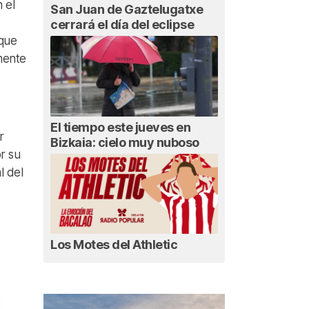
 el
San Juan de Gaztelugatxe
cerrará el día del eclipse
 que
mente
El tiempo este jueves en
r
Bizkaia: cielo muy nuboso
r su
l del
Los Motes del Athletic