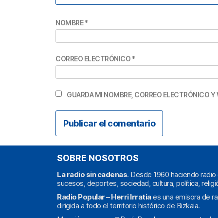
NOMBRE
*
CORREO ELECTRÓNICO
*
GUARDA MI NOMBRE, CORREO ELECTRÓNICO Y 
SOBRE NOSOTROS
La radio sin cadenas
. Desde 1960 haciendo radio 
sucesos, deportes, sociedad, cultura, política, religi
Radio Popular – Herri Irratia
es una emisora de ra
dirigida a todo el territorio histórico de Bizkaia.