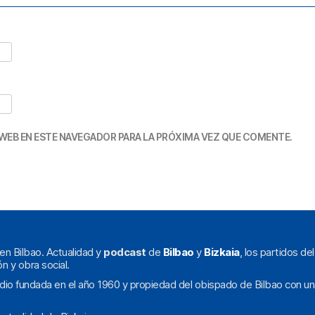
WEB EN ESTE NAVEGADOR PARA LA PRÓXIMA VEZ QUE COMENTE.
en Bilbao. Actualidad y
podcast
de
Bilbao
y
Bizkaia
, los partidos de
ón y obra social.
dio fundada en el año 1960 y propiedad del obispado de Bilbao con un