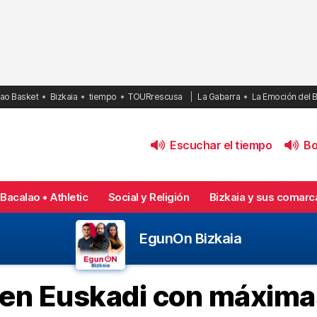
bao Basket
Bizkaia
tiempo
TOURrescusa
La Gabarra
La Emoción del 
Escuchar el tiempo
Bol
Bacalao • Athletic
Social y Religión
Bizkaia y sus comarc
EgunOn Bizkaia
 en Euskadi con máxima