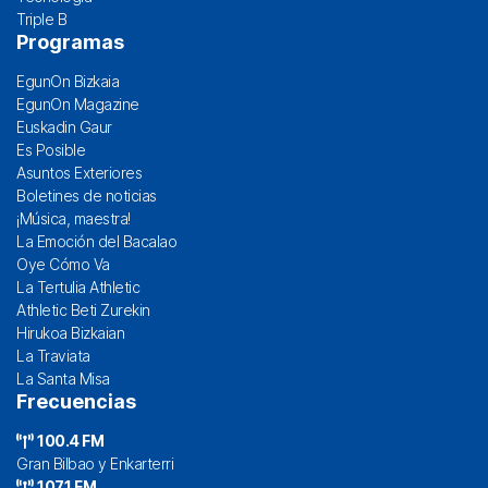
Triple B
Programas
EgunOn Bizkaia
EgunOn Magazine
Euskadin Gaur
Es Posible
Asuntos Exteriores
Boletines de noticias
¡Música, maestra!
La Emoción del Bacalao
Oye Cómo Va
La Tertulia Athletic
Athletic Beti Zurekin
Hirukoa Bizkaian
La Traviata
La Santa Misa
Frecuencias
100.4 FM
Gran Bilbao y Enkarterri
107.1 FM