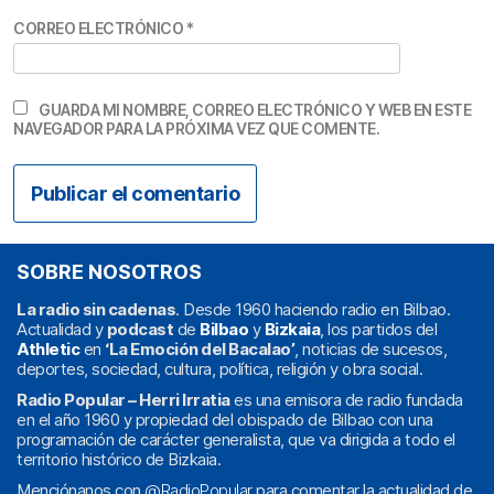
CORREO ELECTRÓNICO
*
GUARDA MI NOMBRE, CORREO ELECTRÓNICO Y WEB EN ESTE
NAVEGADOR PARA LA PRÓXIMA VEZ QUE COMENTE.
SOBRE NOSOTROS
La radio sin cadenas
. Desde 1960 haciendo radio en Bilbao.
Actualidad y
podcast
de
Bilbao
y
Bizkaia
, los partidos del
Athletic
en
‘La Emoción del Bacalao’
, noticias de sucesos,
deportes, sociedad, cultura, política, religión y obra social.
Radio Popular – Herri Irratia
es una emisora de radio fundada
en el año 1960 y propiedad del obispado de Bilbao con una
programación de carácter generalista, que va dirigida a todo el
territorio histórico de Bizkaia.
Menciónanos con
@RadioPopular
para comentar la actualidad de