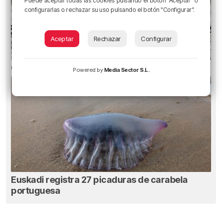
Puede aceptar todas las cookies pulsando el botón "Aceptar" o
configurarlas o rechazar su uso pulsando el botón "Configurar".
Aceptar
Rechazar
Configurar
Orio calma la tormenta
Powered by
Media Sector S.L.
Euskadi registra 27 picaduras de carabela
portuguesa