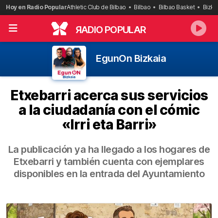
Saltar
Hoy en Radio Popular
Athletic Club de Bilbao
Bilbao
Bilbao Basket
Bizka
al
contenido
R
ADIO POPULAR
EgunOn Bizkaia
Etxebarri acerca sus servicios
a la ciudadanía con el cómic
«Irri eta Barri»
La publicación ya ha llegado a los hogares de
Etxebarri y también cuenta con ejemplares
disponibles en la entrada del Ayuntamiento