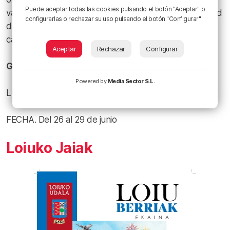
Puede aceptar todas las cookies pulsando el botón "Aceptar" o
vascas, punto morado organizado por la Mancomunidad
configurarlas o rechazar su uso pulsando el botón "Configurar".
de Enkarterri, espectáculo con “El hombre de las mil
caras” o verbena con Insomnio Band.
Aceptar
Rechazar
Configurar
Galdames
Powered by
Media Sector S.L.
LUGAR. Galdames
FECHA. Del 26 al 29 de junio
Loiuko Jaiak