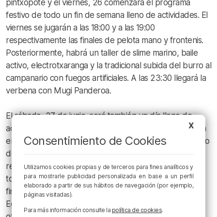
pintxopote y el viernes, 26 comenzará el programa
festivo de todo un fin de semana lleno de actividades. El
viernes se jugarán a las 18:00 y a las 19:00
respectivamente las finales de pelota mano y frontenis.
Posteriormente, habrá un taller de slime marino, baile
activo, electrotxaranga y la tradicional subida del burro al
campanario con fuegos artificiales. A las 23:30 llegará la
verbena con Mugi Panderoa.
El sábado, 27 de junio, será también un día lleno de
X
actividades marcado por el inicio de la liga gastronómica
Consentimiento de Cookies
entre barrios. En el caso de San Pedro, será el concurso
de paella el que marque el comienzo de esta liga que
recorre la mayoría de los barrios de Galdames con un
Utilizamos cookies propias y de terceros para fines analíticos y
para mostrarle publicidad personalizada en base a un perfil
total de ocho concursos durante todo el verano
elaborado a partir de sus hábitos de navegación (por ejemplo,
finalizando con el concurso de alubias en el Gaztainaga
páginas visitadas).
Eguna. Además de la paella, durante el sábado habrá
Para más información consulte la
política de cookies
.
otras actividades como taller de percusión, danzas