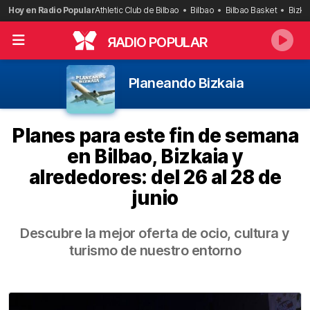
Saltar
Hoy en Radio Popular
Athletic Club de Bilbao
Bilbao
Bilbao Basket
Bizka
al
contenido
R
ADIO POPULAR
Planeando Bizkaia
Planes para este fin de semana
en Bilbao, Bizkaia y
alrededores: del 26 al 28 de
junio
Descubre la mejor oferta de ocio, cultura y
turismo de nuestro entorno