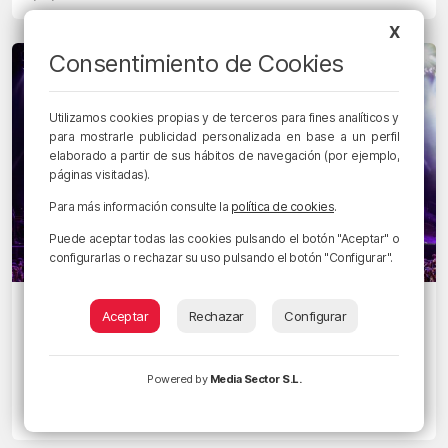
X
Consentimiento de Cookies
Utilizamos cookies propias y de terceros para fines analíticos y
para mostrarle publicidad personalizada en base a un perfil
elaborado a partir de sus hábitos de navegación (por ejemplo,
páginas visitadas).
Para más información consulte la
política de cookies
.
Puede aceptar todas las cookies pulsando el botón "Aceptar" o
configurarlas o rechazar su uso pulsando el botón "Configurar".
PLANEANDO BIZKAIA
Aceptar
Rechazar
Configurar
Planes para este fin de semana en
Bilbao, Bizkaia y alrededores: del 29 al
Powered by
Media Sector S.L.
31 de mayo
25/05/2026 • 09:43 • RADIO POPULAR - HERRI IRRATIA