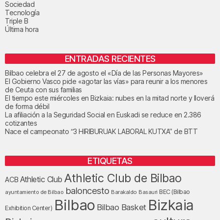
Sociedad
Tecnología
Triple B
Última hora
ENTRADAS RECIENTES
Bilbao celebra el 27 de agosto el «Día de las Personas Mayores»
El Gobierno Vasco pide «agotar las vías» para reunir a los menores
de Ceuta con sus familias
El tiempo este miércoles en Bizkaia: nubes en la mitad norte y lloverá
de forma débil
La afiliación a la Seguridad Social en Euskadi se reduce en 2.386
cotizantes
Nace el campeonato “3 HIRIBURUAK LABORAL KUTXA” de BTT
ETIQUETAS
Athletic Club de Bilbao
Athletic Club
ACB
baloncesto
BEC (Bilbao
ayuntamiento de Bilbao
Barakaldo
Basauri
Bilbao
Bizkaia
Bilbao Basket
Exhibition Center)