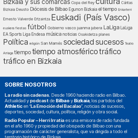
cultura
Bizkaia y sus comarcas
Copa del Rey
Cáritas
Diócesis de Bilbao
el tiempo
Egunon Bizkaia
Deusto
Bizkaia
Enkarterri
Euskadi (País Vasco)
Ernesto Valverde
Ertzaintza
fútbol
LaLiga
LaLiga
Gobierno vasco
juanma jubera
fiestas
euskera
música
EA Sports
Liga Endesa
noticias
Osakidetza
planes
Política
sociedad
sucesos
San Mamés
religión
Teatro
tiempo atmosférico
tráfico
tiempo
Arriaga
tráfico en Bizkaia
SOBRE NOSOTROS
La radio sin cadenas
. Desde 1960 haciendo radio en Bilbao.
Actualidad y
podcast
de
Bilbao
y
Bizkaia
, los partidos del
Athletic
en
‘La Emoción del Bacalao’
, noticias de sucesos,
deportes, sociedad, cultura, política, religión y obra social.
Radio Popular – Herri Irratia
es una emisora de radio fundada
en el año 1960 y propiedad del obispado de Bilbao con una
programación de carácter generalista, que va dirigida a todo el
territorio histórico de Bizkaia.