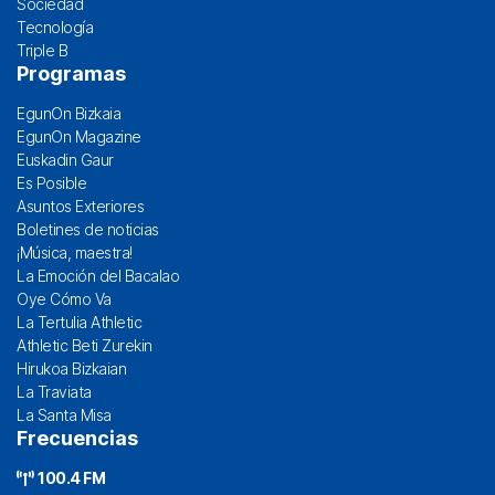
Sociedad
Tecnología
Triple B
Programas
EgunOn Bizkaia
EgunOn Magazine
Euskadin Gaur
Es Posible
Asuntos Exteriores
Boletines de noticias
¡Música, maestra!
La Emoción del Bacalao
Oye Cómo Va
La Tertulia Athletic
Athletic Beti Zurekin
Hirukoa Bizkaian
La Traviata
La Santa Misa
Frecuencias
100.4 FM